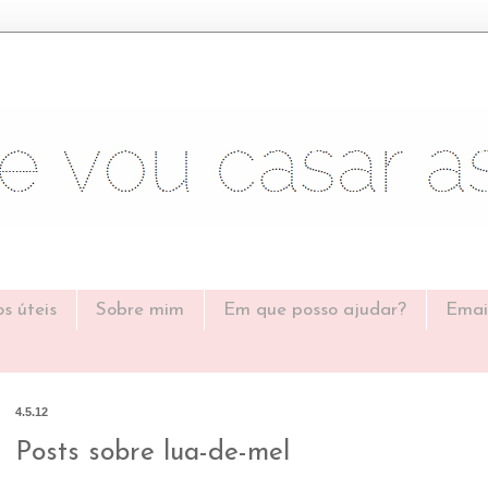
os úteis
Sobre mim
Em que posso ajudar?
Emai
4.5.12
Posts sobre lua-de-mel