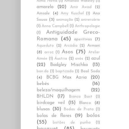
Alma Novia
(1)
Amanda Wakeley
(1)
amarelo
(20)
Amir Awad
(2)
Amsale
(4)
Ana
Amy Kuschel
(1)
Sousa
(3)
animação
(2)
aniversário
(1)
Anna Campbell
(1)
Anthropologie
Antiguidade Greco-
(1)
Romana
(45)
aperitivos
(7)
Armani
Aqueduto
(2)
Arcádia
(2)
Asos
(75)
(8)
arroz
(1)
Atelier
azul
Aimée
(1)
Áustria
(2)
avós
(2)
(22)
Badgley Mischka
(13)
Basil Soda
ban.do
(1)
baptizado
(1)
BCBG Max Azria
(20)
(4)
bebés
(16)
beleza/maquilhagem
(22)
BHLDN
(17)
Bianca Bast
(1)
birdcage veil
(15)
Blanco
(8)
blusas
(30)
Bodas de Prata
(1)
bolos
bolas de flores
(19)
(55)
botões de punho
(1)
bouquet
(85)
bouquets