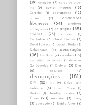
(39)
corações
(9)
cores do arco-
corte império
(16)
íris
(9)
costureiras
(12)
Cortefiel
(1)
criadores
cravos
(7)
libaneses
(54)
criadores
crianças
(52)
portugueses
(7)
crochet
(23)
cruzeiro
(1)
Cymbeline
(3)
David Fielden
(3)
David Fonseca
(2)
David's Bridal
(2)
decoração
Debenhams
(4)
(96)
desafios
(18)
Deolinda
(4)
despedida de solteiro
(1)
detalhes
Dielmar
(3)
Dior
(2)
Deuralde
(1)
(6)
discursos
(2)
divagações
(181)
DIY
(30)
Dolce and
DJ
(2)
Gabbana
(6)
Donna Maria
(1)
Dorothy Perkins
(3)
Doriani
(1)
Dune
(20)
e-session
(3)
Ebay
(3)
educação
(3)
Egídio Alves
(4)