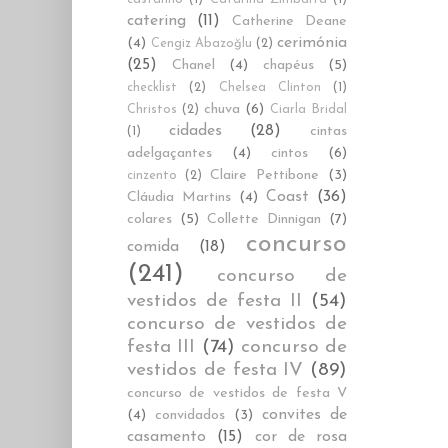
catering
(11)
Catherine Deane
cerimónia
(4)
Cengiz Abazoğlu
(2)
(25)
Chanel
(4)
chapéus
(5)
checklist
(2)
Chelsea Clinton
(1)
chuva
(6)
Christos
(2)
Ciarla Bridal
cidades
(28)
cintas
(1)
adelgaçantes
(4)
cintos
(6)
Claire Pettibone
(3)
cinzento
(2)
Coast
(36)
Cláudia Martins
(4)
colares
(5)
Collette Dinnigan
(7)
concurso
comida
(18)
(241)
concurso de
vestidos de festa II
(54)
concurso de vestidos de
festa III
(74)
concurso de
vestidos de festa IV
(89)
concurso de vestidos de festa V
convites de
(4)
convidados
(3)
casamento
(15)
cor de rosa