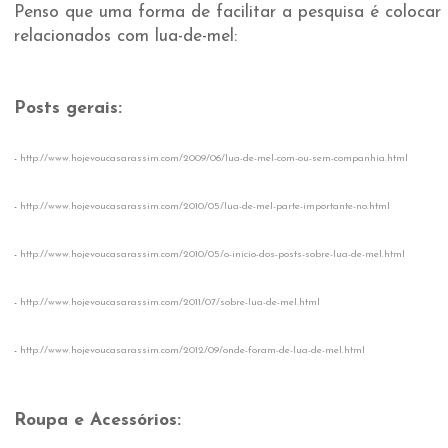
Penso que uma forma de facilitar a pesquisa é colocar
relacionados com lua-de-mel:
Posts gerais:
-
http://www.hojevoucasarassim.com/2009/06/lua-de-mel-com-ou-sem-companhia.html
-
http://www.hojevoucasarassim.com/2010/05/lua-de-mel-parte-importante-no.html
-
http://www.hojevoucasarassim.com/2010/05/o-inicio-dos-posts-sobre-lua-de-mel.html
-
http://www.hojevoucasarassim.com/2011/07/sobre-lua-de-mel.html
-
http://www.hojevoucasarassim.com/2012/09/onde-foram-de-lua-de-mel.html
Roupa e Acessórios: