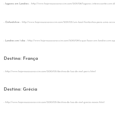
- lugares em Londres -
http://www.hojevoucasarassim.com/2011/06/lugares-interessantes-em-di
- Oxfordshire -
http://www.hojevoucasarassim.com/2011/05/um-local-fantastico-para-uma-sess
- Londres em 1 dia -
http://www.hojevoucasarassim.com/2010/09/o-que-fazer-em-londres-em-ap
Destino: França
-
http://www.hojevoucasarassim.com/2010/05/destino-de-lua-de-mel-paris.html
Destino: Grécia
-
http://www.hojevoucasarassim.com/2010/05/destino-de-lua-de-mel-grecia-naxos.html