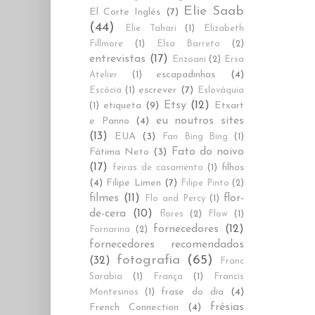
Elie Saab
El Corte Inglés
(7)
(44)
Elie Tahari
(1)
Elizabeth
Fillmore
(1)
Elsa Barreto
(2)
entrevistas
(17)
Enzoani
(2)
Ersa
escapadinhas
(4)
Atelier
(1)
escrever
(7)
Escócia
(1)
Eslováquia
Etsy
(12)
etiqueta
(9)
Etxart
(1)
eu noutros sites
e Panno
(4)
(13)
EUA
(3)
Fan Bing Bing
(1)
Fato do noivo
Fátima Neto
(3)
(17)
filhos
feiras de casamento
(1)
(4)
Filipe Limen
(7)
Filipe Pinto
(2)
filmes
(11)
flor-
Flo and Percy
(1)
de-cera
(10)
flores
(2)
Flow
(1)
fornecedores
(12)
Fornarina
(2)
fornecedores recomendados
fotografia
(65)
(32)
Franc
Sarabia
(1)
França
(1)
Francis
frase do dia
(4)
Montesinos
(1)
frésias
French Connection
(4)