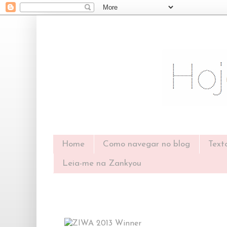
Home
Como navegar no blog
Text
Leia-me na Zankyou