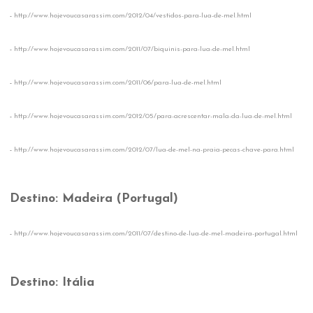
-
http://www.hojevoucasarassim.com/2012/04/vestidos-para-lua-de-mel.html
-
http://www.hojevoucasarassim.com/2011/07/biquinis-para-lua-de-mel.html
-
http://www.hojevoucasarassim.com/2011/06/para-lua-de-mel.html
-
http://www.hojevoucasarassim.com/2012/05/para-acrescentar-mala-da-lua-de-mel.html
-
http://www.hojevoucasarassim.com/2012/07/lua-de-mel-na-praia-pecas-chave-para.html
Destino: Madeira (Portugal)
-
http://www.hojevoucasarassim.com/2011/07/destino-de-lua-de-mel-madeira-portugal.html
Destino: Itália