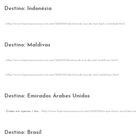
Destino: Indonésia
-
http://www.hojevoucasarassim.com/2010/05/destino-de-lua-de-mel-bali-e-lombok.html
Destino: Maldivas
-
http://www.hojevoucasarassim.com/2011/07/destino-de-lua-de-mel-maldivas.html
-
http://www.hojevoucasarassim.com/2010/05/destino-de-lua-de-mel-maldivas.html
Destino: Emirados Árabes Unidos
- Dubai em apenas 1 dia -
http://www.hojevoucasarassim.com/2010/09/o-que-fazer-no-dubai-e
Destino: Brasil