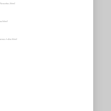
ferentes.html
ao.html
enas-1-dia.html