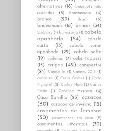
alternativos
(18)
bouquets não
redondos
(8)
boutonniere
(4)
branco
(29)
Brasil
(6)
bridesmaids
(18)
brincos
(34)
cabelo
Burberry
(1)
burocracia
(1)
apanhado
(54)
cabelo
curto
(13)
cabelo semi-
apanhado
(22)
cabelo solto
(19)
cake toppers
cadeiras
(7)
calças
(42)
(15)
campestre
(24)
Candle In
(1)
Cannes 2013
(1)
cantores
(1)
Carla Gomes
(1)
Carlo
Pignatelli
(2)
Carlos Miele
(2)
Carlos
Carolina Herrera
(4)
Paião
(1)
casacos
Casa Batalha
(23)
(60)
casacos de inverno
(12)
casamentos de famosos
(50)
casamentos em casa
(2)
casamentos informais
(30)
castanho
(1)
Catarina Zimbarra
(1)