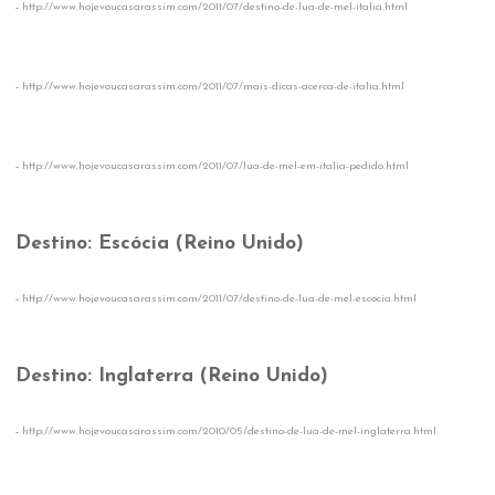
-
http://www.hojevoucasarassim.com/2011/07/destino-de-lua-de-mel-italia.html
-
http://www.hojevoucasarassim.com/2011/07/mais-dicas-acerca-de-italia.html
-
http://www.hojevoucasarassim.com/2011/07/lua-de-mel-em-italia-pedido.html
Destino: Escócia (Reino Unido)
-
http://www.hojevoucasarassim.com/2011/07/destino-de-lua-de-mel-escocia.html
Destino: Inglaterra (Reino Unido)
-
http://www.hojevoucasarassim.com/2010/05/destino-de-lua-de-mel-inglaterra.html