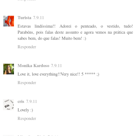
Turista
7.9.11
Estavas lindíssima!! Adorei o penteado, o vestido, tudo!
Parabéns, pois falas deste assunto e agora vemos na prática que
sabes bem, do que falas! Muito bem! :)
Responder
Monika Kardoso
7.9.11
Love it, love everything!!Very nice!! 5 ***** ;)
Responder
cris
7.9.11
Lovely :)
Responder