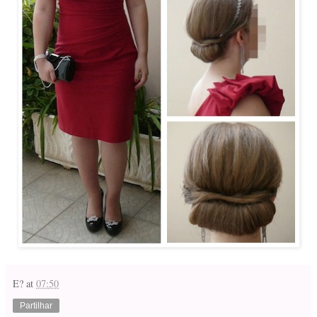
E?
at
07:50
Partilhar