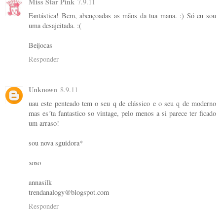
Miss Star Pink
7.9.11
Fantástica! Bem, abençoadas as mãos da tua mana. :) Só eu sou
uma desajeitada. :(
Beijocas
Responder
Unknown
8.9.11
uau este penteado tem o seu q de clássico e o seu q de moderno
mas es´ta fantastico so vintage, pelo menos a si parece ter ficado
um arraso!
sou nova sguidora*
xoxo
annasilk
trendanalogy@blogspot.com
Responder