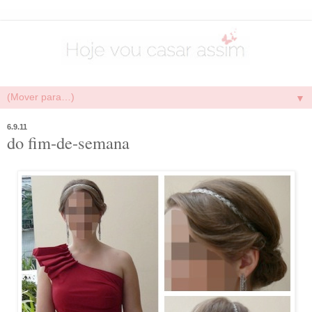
▼
6.9.11
do fim-de-semana