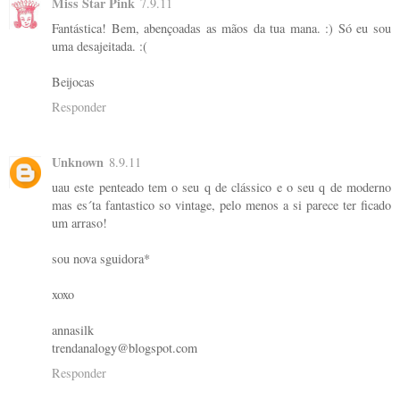
Miss Star Pink
7.9.11
Fantástica! Bem, abençoadas as mãos da tua mana. :) Só eu sou
uma desajeitada. :(
Beijocas
Responder
Unknown
8.9.11
uau este penteado tem o seu q de clássico e o seu q de moderno
mas es´ta fantastico so vintage, pelo menos a si parece ter ficado
um arraso!
sou nova sguidora*
xoxo
annasilk
trendanalogy@blogspot.com
Responder