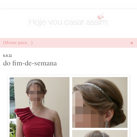
▼
6.9.11
do fim-de-semana