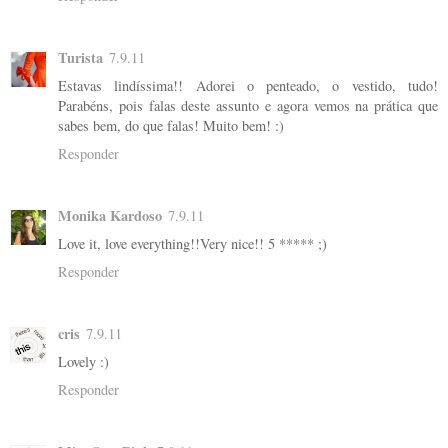
Turista
7.9.11
Estavas lindíssima!! Adorei o penteado, o vestido, tudo!
Parabéns, pois falas deste assunto e agora vemos na prática que
sabes bem, do que falas! Muito bem! :)
Responder
Monika Kardoso
7.9.11
Love it, love everything!!Very nice!! 5 ***** ;)
Responder
cris
7.9.11
Lovely :)
Responder