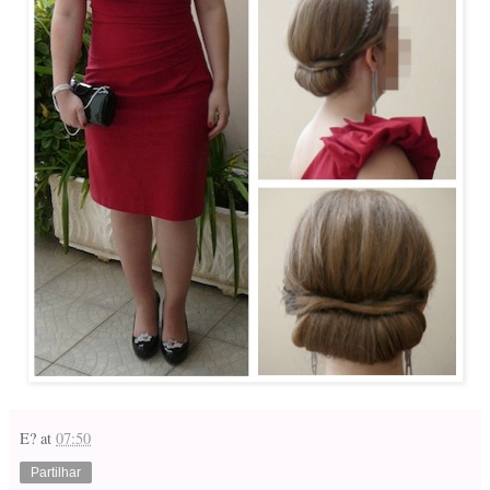
E?
at
07:50
Partilhar