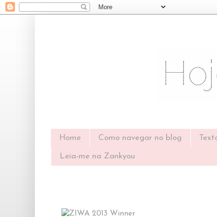
Home
Como navegar no blog
Text
Leia-me na Zankyou