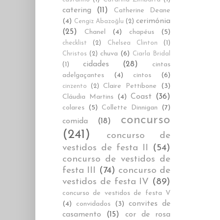
catering
(11)
Catherine Deane
cerimónia
(4)
Cengiz Abazoğlu
(2)
(25)
Chanel
(4)
chapéus
(5)
checklist
(2)
Chelsea Clinton
(1)
chuva
(6)
Christos
(2)
Ciarla Bridal
cidades
(28)
cintas
(1)
adelgaçantes
(4)
cintos
(6)
Claire Pettibone
(3)
cinzento
(2)
Coast
(36)
Cláudia Martins
(4)
colares
(5)
Collette Dinnigan
(7)
concurso
comida
(18)
(241)
concurso de
vestidos de festa II
(54)
concurso de vestidos de
festa III
(74)
concurso de
vestidos de festa IV
(89)
concurso de vestidos de festa V
convites de
(4)
convidados
(3)
casamento
(15)
cor de rosa