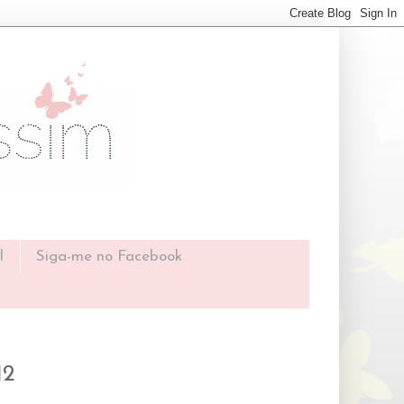
l
Siga-me no Facebook
12