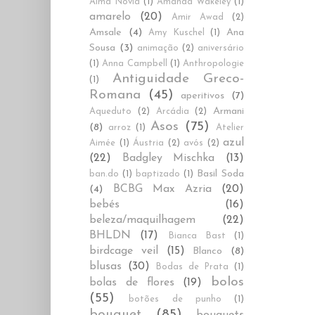
Alma Novia
(1)
Amanda Wakeley
(1)
amarelo
(20)
Amir Awad
(2)
Amsale
(4)
Ana
Amy Kuschel
(1)
Sousa
(3)
animação
(2)
aniversário
(1)
Anna Campbell
(1)
Anthropologie
Antiguidade Greco-
(1)
Romana
(45)
aperitivos
(7)
Armani
Aqueduto
(2)
Arcádia
(2)
Asos
(75)
(8)
arroz
(1)
Atelier
azul
Aimée
(1)
Áustria
(2)
avós
(2)
(22)
Badgley Mischka
(13)
Basil Soda
ban.do
(1)
baptizado
(1)
BCBG Max Azria
(20)
(4)
bebés
(16)
beleza/maquilhagem
(22)
BHLDN
(17)
Bianca Bast
(1)
birdcage veil
(15)
Blanco
(8)
blusas
(30)
Bodas de Prata
(1)
bolos
bolas de flores
(19)
(55)
botões de punho
(1)
bouquet
(85)
bouquets