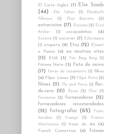
Elie Saab
El Corte Inglés
(7)
(44)
Elie Tahari
(1)
Elizabeth
Fillmore
(1)
Elsa Barreto
(2)
entrevistas
(17)
Enzoani
(2)
Ersa
escapadinhas
(4)
Atelier
(1)
escrever
(7)
Escócia
(1)
Eslováquia
Etsy
(12)
etiqueta
(9)
Etxart
(1)
eu noutros sites
e Panno
(4)
(13)
EUA
(3)
Fan Bing Bing
(1)
Fato do noivo
Fátima Neto
(3)
(17)
filhos
feiras de casamento
(1)
(4)
Filipe Limen
(7)
Filipe Pinto
(2)
filmes
(11)
flor-
Flo and Percy
(1)
de-cera
(10)
flores
(2)
Flow
(1)
fornecedores
(12)
Fornarina
(2)
fornecedores recomendados
fotografia
(65)
(32)
Franc
Sarabia
(1)
França
(1)
Francis
frase do dia
(4)
Montesinos
(1)
frésias
French Connection
(4)