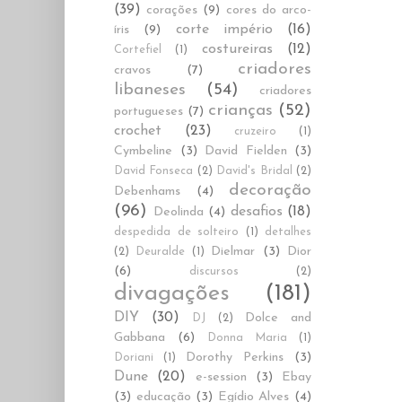
(39)
corações
(9)
cores do arco-
corte império
(16)
íris
(9)
costureiras
(12)
Cortefiel
(1)
criadores
cravos
(7)
libaneses
(54)
criadores
crianças
(52)
portugueses
(7)
crochet
(23)
cruzeiro
(1)
Cymbeline
(3)
David Fielden
(3)
David Fonseca
(2)
David's Bridal
(2)
decoração
Debenhams
(4)
(96)
desafios
(18)
Deolinda
(4)
despedida de solteiro
(1)
detalhes
Dielmar
(3)
Dior
(2)
Deuralde
(1)
(6)
discursos
(2)
divagações
(181)
DIY
(30)
Dolce and
DJ
(2)
Gabbana
(6)
Donna Maria
(1)
Dorothy Perkins
(3)
Doriani
(1)
Dune
(20)
e-session
(3)
Ebay
(3)
educação
(3)
Egídio Alves
(4)