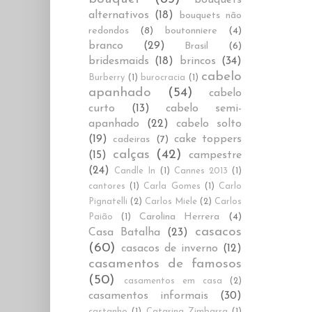
alternativos
(18)
bouquets não
redondos
(8)
boutonniere
(4)
branco
(29)
Brasil
(6)
bridesmaids
(18)
brincos
(34)
cabelo
Burberry
(1)
burocracia
(1)
apanhado
(54)
cabelo
curto
(13)
cabelo semi-
apanhado
(22)
cabelo solto
(19)
cake toppers
cadeiras
(7)
calças
(42)
(15)
campestre
(24)
Candle In
(1)
Cannes 2013
(1)
cantores
(1)
Carla Gomes
(1)
Carlo
Pignatelli
(2)
Carlos Miele
(2)
Carlos
Carolina Herrera
(4)
Paião
(1)
casacos
Casa Batalha
(23)
(60)
casacos de inverno
(12)
casamentos de famosos
(50)
casamentos em casa
(2)
casamentos informais
(30)
castanho
(1)
Catarina Zimbarra
(1)