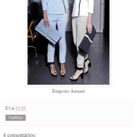
Emporio Armani
E?
at
13:55
Partilhar
4 comentários: