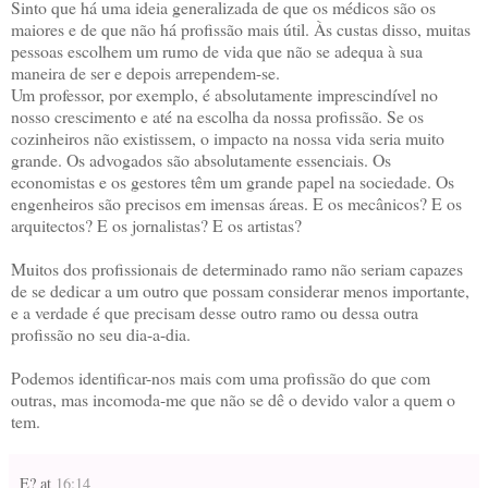
Sinto que há uma ideia generalizada de que os médicos são os
maiores e de que não há profissão mais útil. Às custas disso, muitas
pessoas escolhem um rumo de vida que não se adequa à sua
maneira de ser e depois arrependem-se.
Um professor, por exemplo, é absolutamente imprescindível no
nosso crescimento e até na escolha da nossa profissão. Se os
cozinheiros não existissem, o impacto na nossa vida seria muito
grande. Os advogados são absolutamente essenciais. Os
economistas e os gestores têm um grande papel na sociedade. Os
engenheiros são precisos em imensas áreas. E os mecânicos? E os
arquitectos? E os jornalistas? E os artistas?
Muitos dos profissionais de determinado ramo não seriam capazes
de se dedicar a um outro que possam considerar menos importante,
e a verdade é que precisam desse outro ramo ou dessa outra
profissão no seu dia-a-dia.
Podemos identificar-nos mais com uma profissão do que com
outras, mas incomoda-me que não se dê o devido valor a quem o
tem.
E?
at
16:14