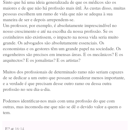
Sinto que há uma ideia generalizada de que os médicos são os
maiores e de que não há profissão mais útil. Às custas disso, muitas
pessoas escolhem um rumo de vida que não se adequa à sua
maneira de ser e depois arrependem-se.
Um professor, por exemplo, é absolutamente imprescindível no
nosso crescimento e até na escolha da nossa profissão. Se os
cozinheiros não existissem, o impacto na nossa vida seria muito
grande. Os advogados são absolutamente essenciais. Os
economistas e os gestores têm um grande papel na sociedade. Os
engenheiros são precisos em imensas áreas. E os mecânicos? E os
arquitectos? E os jornalistas? E os artistas?
Muitos dos profissionais de determinado ramo não seriam capazes
de se dedicar a um outro que possam considerar menos importante,
e a verdade é que precisam desse outro ramo ou dessa outra
profissão no seu dia-a-dia.
Podemos identificar-nos mais com uma profissão do que com
outras, mas incomoda-me que não se dê o devido valor a quem o
tem.
E?
at
16:14