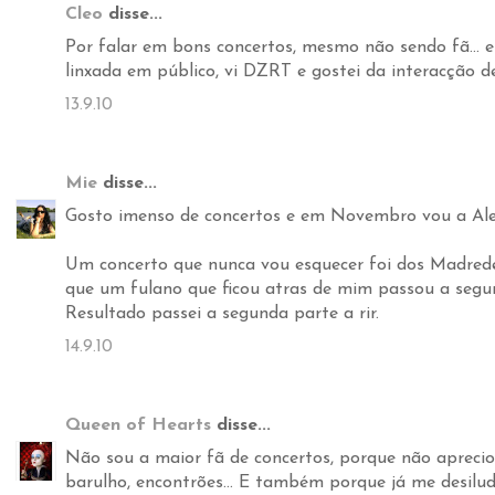
Cleo
disse...
Por falar em bons concertos, mesmo não sendo fã... e 
linxada em público, vi DZRT e gostei da interacção d
13.9.10
Mie
disse...
Gosto imenso de concertos e em Novembro vou a Ale
Um concerto que nunca vou esquecer foi dos Madred
que um fulano que ficou atras de mim passou a segun
Resultado passei a segunda parte a rir.
14.9.10
Queen of Hearts
disse...
Não sou a maior fã de concertos, porque não apreci
barulho, encontrões... E também porque já me desilu