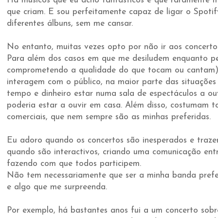
Há músicos que eu acho fantásticos e que raramente 
que criam. E sou perfeitamente capaz de ligar o Spoti
diferentes álbuns, sem me cansar.
No entanto, muitas vezes opto por não ir aos concerto
Para além dos casos em que me desiludem enquanto p
comprometendo a qualidade do que tocam ou cantam)
interagem com o público, na maior parte das situações
tempo e dinheiro estar numa sala de espectáculos a o
poderia estar a ouvir em casa. Além disso, costumam t
comerciais, que nem sempre são as minhas preferidas.
Eu adoro quando os concertos são inesperados e traze
quando são interactivos, criando uma comunicação entr
fazendo com que todos participem.
Não tem necessariamente que ser a minha banda prefe
e algo que me surpreenda.
Por exemplo, há bastantes anos fui a um concerto sob