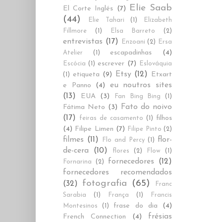
Elie Saab
El Corte Inglés
(7)
(44)
Elie Tahari
(1)
Elizabeth
Fillmore
(1)
Elsa Barreto
(2)
entrevistas
(17)
Enzoani
(2)
Ersa
escapadinhas
(4)
Atelier
(1)
escrever
(7)
Escócia
(1)
Eslováquia
Etsy
(12)
etiqueta
(9)
Etxart
(1)
eu noutros sites
e Panno
(4)
(13)
EUA
(3)
Fan Bing Bing
(1)
Fato do noivo
Fátima Neto
(3)
(17)
filhos
feiras de casamento
(1)
(4)
Filipe Limen
(7)
Filipe Pinto
(2)
filmes
(11)
flor-
Flo and Percy
(1)
de-cera
(10)
flores
(2)
Flow
(1)
fornecedores
(12)
Fornarina
(2)
fornecedores recomendados
fotografia
(65)
(32)
Franc
Sarabia
(1)
França
(1)
Francis
frase do dia
(4)
Montesinos
(1)
frésias
French Connection
(4)