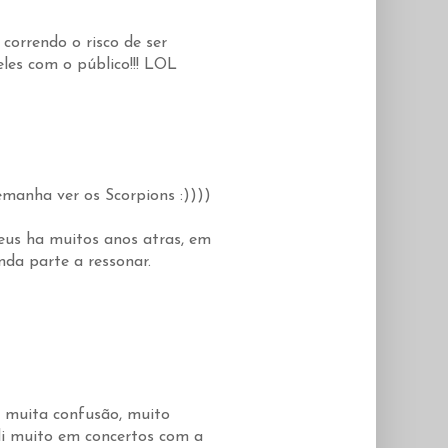
correndo o risco de ser
eles com o público!!! LOL
manha ver os Scorpions :))))
eus ha muitos anos atras, em
da parte a ressonar.
o muita confusão, muito
di muito em concertos com a