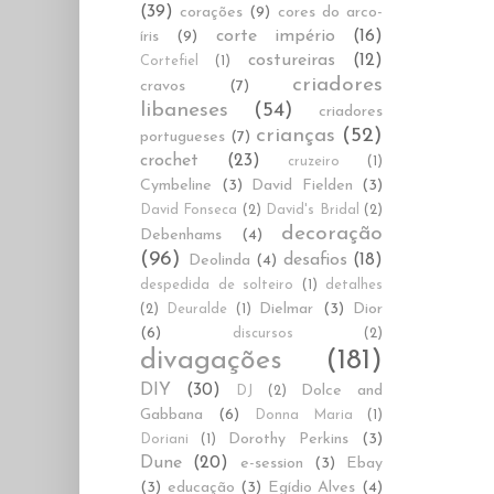
(39)
corações
(9)
cores do arco-
corte império
(16)
íris
(9)
costureiras
(12)
Cortefiel
(1)
criadores
cravos
(7)
libaneses
(54)
criadores
crianças
(52)
portugueses
(7)
crochet
(23)
cruzeiro
(1)
Cymbeline
(3)
David Fielden
(3)
David Fonseca
(2)
David's Bridal
(2)
decoração
Debenhams
(4)
(96)
desafios
(18)
Deolinda
(4)
despedida de solteiro
(1)
detalhes
Dielmar
(3)
Dior
(2)
Deuralde
(1)
(6)
discursos
(2)
divagações
(181)
DIY
(30)
Dolce and
DJ
(2)
Gabbana
(6)
Donna Maria
(1)
Dorothy Perkins
(3)
Doriani
(1)
Dune
(20)
e-session
(3)
Ebay
(3)
educação
(3)
Egídio Alves
(4)