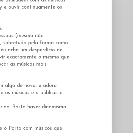
me desiludem com as músicas
fy e ouvir continuamente os
s.
essoas (mesmo não
, sobretudo pela forma como
 eu acho um desperdício de
uvir exactamente o mesmo que
ocar as músicas mais
m algo de novo, e adoro
e os músicos e o público, e
rida. Basta haver dinamismo
re o Porto com músicos que