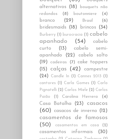
alternativos
(18)
bouquets não
redondos
(8)
boutonniere
(4)
branco
(29)
Brasil
(6)
bridesmaids
(18)
brincos
(34)
cabelo
Burberry
(1)
burocracia
(1)
apanhado
(54)
cabelo
curto
(13)
cabelo semi-
apanhado
(22)
cabelo solto
(19)
cake toppers
cadeiras
(7)
calças
(42)
(15)
campestre
(24)
Candle In
(1)
Cannes 2013
(1)
cantores
(1)
Carla Gomes
(1)
Carlo
Pignatelli
(2)
Carlos Miele
(2)
Carlos
Carolina Herrera
(4)
Paião
(1)
casacos
Casa Batalha
(23)
(60)
casacos de inverno
(12)
casamentos de famosos
(50)
casamentos em casa
(2)
casamentos informais
(30)
castanho
(1)
Catarina Zimbarra
(1)