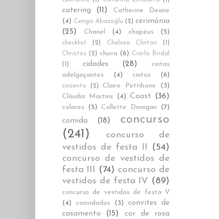
catering
(11)
Catherine Deane
cerimónia
(4)
Cengiz Abazoğlu
(2)
(25)
Chanel
(4)
chapéus
(5)
checklist
(2)
Chelsea Clinton
(1)
chuva
(6)
Christos
(2)
Ciarla Bridal
cidades
(28)
cintas
(1)
adelgaçantes
(4)
cintos
(6)
Claire Pettibone
(3)
cinzento
(2)
Coast
(36)
Cláudia Martins
(4)
colares
(5)
Collette Dinnigan
(7)
concurso
comida
(18)
(241)
concurso de
vestidos de festa II
(54)
concurso de vestidos de
festa III
(74)
concurso de
vestidos de festa IV
(89)
concurso de vestidos de festa V
convites de
(4)
convidados
(3)
casamento
(15)
cor de rosa