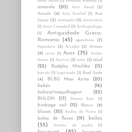
Alma Novia
(1)
Amanda Wakeley
(1)
amarelo
(20)
Amir Awad
(2)
Amsale
(4)
Ana
Amy Kuschel
(1)
Sousa
(3)
animação
(2)
aniversário
(1)
Anna Campbell
(1)
Anthropologie
Antiguidade Greco-
(1)
Romana
(45)
aperitivos
(7)
Armani
Aqueduto
(2)
Arcádia
(2)
Asos
(75)
(8)
arroz
(1)
Atelier
azul
Aimée
(1)
Áustria
(2)
avós
(2)
(22)
Badgley Mischka
(13)
Basil Soda
ban.do
(1)
baptizado
(1)
BCBG Max Azria
(20)
(4)
bebés
(16)
beleza/maquilhagem
(22)
BHLDN
(17)
Bianca Bast
(1)
birdcage veil
(15)
Blanco
(8)
blusas
(30)
Bodas de Prata
(1)
bolos
bolas de flores
(19)
(55)
botões de punho
(1)
bouquet
(85)
bouquets