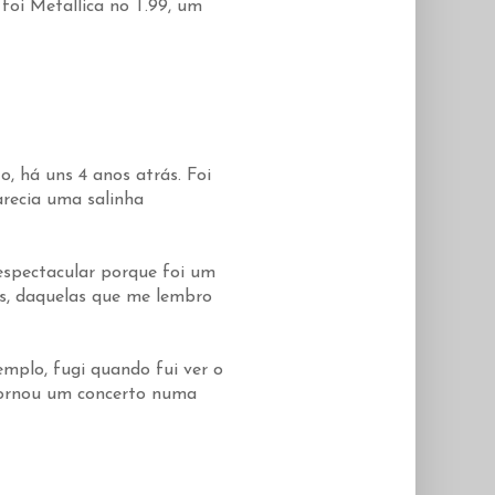
foi Metallica no T.99, um
, há uns 4 anos atrás. Foi
arecia uma salinha
espectacular porque foi um
es, daquelas que me lembro
emplo, fugi quando fui ver o
tornou um concerto numa