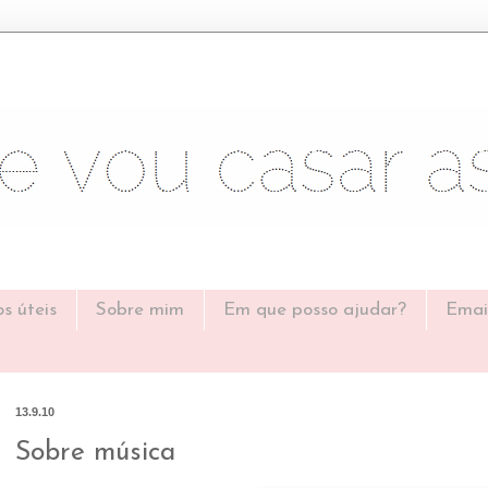
os úteis
Sobre mim
Em que posso ajudar?
Emai
13.9.10
Sobre música