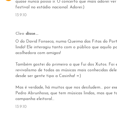
quase nunca posso ir. O concerto que mais adorei ver 
festival no estádio nacional. Adorei:)
13.9.10
Cleo
disse...
O do David Fonseca, numa Queima das Fitas do Porto
lindo! Ele interagiu tanto com o público que aquilo p
acolhedora com amigos!
Também gostei do primeiro a que fui dos Xutos. Foi 
revivalismo de todas as músicas mais conhecidas del
desde ser gente tipo a Casinha! =)
Mas é verdade, há muitos que nos desiludem... por ex
Pedro Abrunhosa, que tem músicas lindas, mas que 
campanha eleitoral...
13.9.10