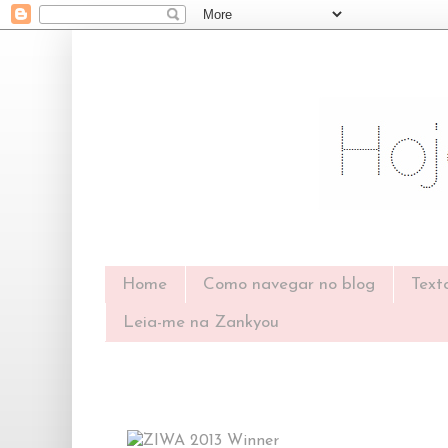
Home
Como navegar no blog
Text
Leia-me na Zankyou