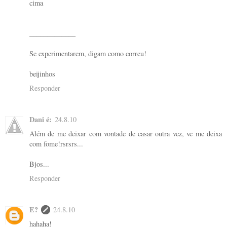
cima
_____________
Se experimentarem, digam como correu!
beijinhos
Responder
Dani é:
24.8.10
Além de me deixar com vontade de casar outra vez, vc me deixa
com fome!rsrsrs...
Bjos...
Responder
E?
24.8.10
hahaha!