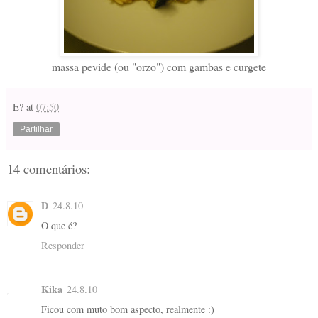
massa pevide (ou "orzo") com gambas e curgete
E?
at
07:50
Partilhar
14 comentários:
D
24.8.10
O que é?
Responder
Kika
24.8.10
Ficou com muto bom aspecto, realmente :)