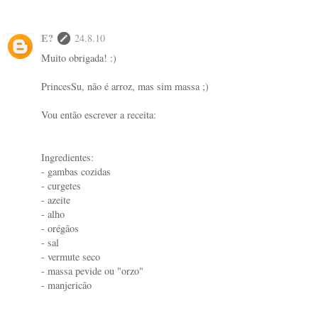
E?
24.8.10
Muito obrigada! :)
PrincesSu, não é arroz, mas sim massa ;)
Vou então escrever a receita:
Ingredientes:
- gambas cozidas
- curgetes
- azeite
- alho
- orégãos
- sal
- vermute seco
- massa pevide ou "orzo"
- manjericão