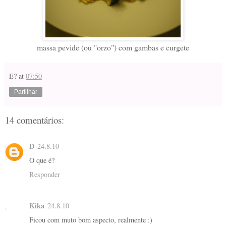
massa pevide (ou "orzo") com gambas e curgete
E?
at
07:50
Partilhar
14 comentários:
D
24.8.10
O que é?
Responder
Kika
24.8.10
Ficou com muto bom aspecto, realmente :)