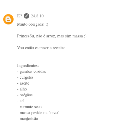
E?
24.8.10
Muito obrigada! :)
PrincesSu, não é arroz, mas sim massa ;)
Vou então escrever a receita:
Ingredientes:
- gambas cozidas
- curgetes
- azeite
- alho
- orégãos
- sal
- vermute seco
- massa pevide ou "orzo"
- manjericão