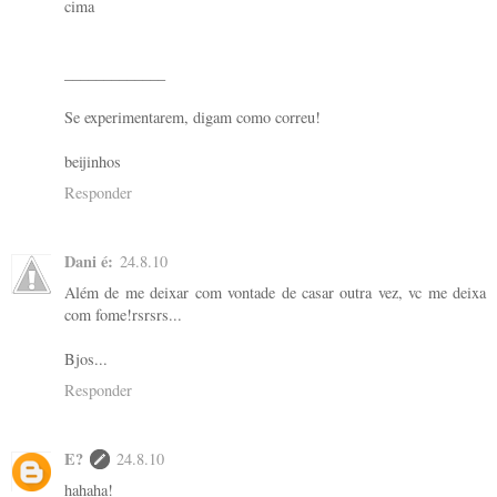
cima
_____________
Se experimentarem, digam como correu!
beijinhos
Responder
Dani é:
24.8.10
Além de me deixar com vontade de casar outra vez, vc me deixa
com fome!rsrsrs...
Bjos...
Responder
E?
24.8.10
hahaha!