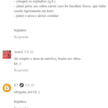
- coloquei os espinafres (q.b.)
- juntei peixe aos cubos (neste caso foi bacalhau fresco, que tinha
cozido ligeiramente em leite)
- juntei o arroz e deixei cozinhar
beijinhos
Responder
AvoGi
9.8.10
tão simples e alem de nutritiva, bonita aos olhos.
kis :)
Responder
E?
9.8.10
obrigada, avó Gi :)
beijinhos