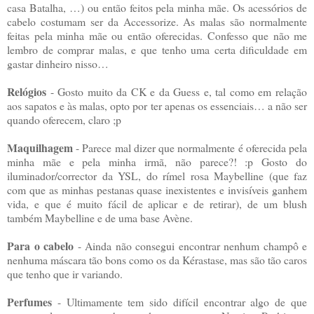
casa Batalha, …) ou então feitos pela minha mãe. Os acessórios de
cabelo costumam ser da Accessorize. As malas são normalmente
feitas pela minha mãe ou então oferecidas. Confesso que não me
lembro de comprar malas, e que tenho uma certa dificuldade em
gastar dinheiro nisso…
Relógios
- Gosto muito da CK e da Guess e, tal como em relação
aos sapatos e às malas, opto por ter apenas os essenciais… a não ser
quando oferecem, claro ;p
Maquilhagem
- Parece mal dizer que normalmente é oferecida pela
minha mãe e pela minha irmã, não parece?! :p Gosto do
iluminador/corrector da YSL, do rímel rosa Maybelline (que faz
com que as minhas pestanas quase inexistentes e invisíveis ganhem
vida, e que é muito fácil de aplicar e de retirar), de um blush
também Maybelline e de uma base Avène.
Para o cabelo
- Ainda não consegui encontrar nenhum champô e
nenhuma máscara tão bons como os da Kérastase, mas são tão caros
que tenho que ir variando.
Perfumes
- Ultimamente tem sido difícil encontrar algo de que