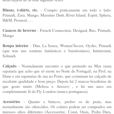
Blusas, t-shirts, etc.
- Compro praticamente em todo o lado:
Primark, Zara, Mango, Massimo Dutti, River Island, Esprit, Sphera,
H&M, Promod, …
Casacos de Inverno
- French Connection, Desigual, Bus, Primark,
Mango
Roupa interior
- Dim, La Senza, Women'Secret, Oysho, Primark
(que tem uns soutiens fantásticos e baratíssimos), Intimissimi,
Selmark
Calçado
- Normalmente encontro o que pretendo na Max (uma
sapataria que acho que só existe no Norte de Portugal), na Prof, na
Dune e em sapatarias de rua no Porto, que costumam ter calçado de
excelente qualidade e bom preço. Depois há 2 marcas brasileiras de
que gosto muito (Melissa e Arezzo) , e há uns anos era
completamente fã da Fly London (marca portuguesa).
Acessórios
- Quanto a brincos, prefiro os de prata, mas
normalmente são oferecidos. Os colares podem ser comprados em
imensos sítios diferentes (Accessorize, Coast, Oasis, Pedra Dura,