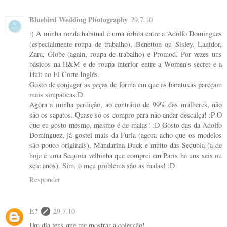
Bluebird Wedding Photography
29.7.10
:) A minha ronda habitual é uma órbita entre a Adolfo Domingues
(especialmente roupa de trabalho), Benetton ou Sisley, Lanidor,
Zara, Globe (again, roupa de trabalho) e Promod. Por vezes uns
básicos na H&M e de roupa interior entre a Women's secret e a
Huit no El Corte Inglés.
Gosto de conjugar as peças de forma em que as baratuxas pareçam
mais simpáticas:D
Agora a minha perdição, ao contrário de 99% das mulheres, não
são os sapatos. Quase só os compro para não andar descalça! :P O
que eu gosto mesmo, mesmo é de malas! :D Gosto das da Adolfo
Dominguez, já gostei mais da Furla (agora acho que os modelos
são pouco originais), Mandarina Duck e muito das Sequoia (a de
hoje é uma Sequoia velhinha que comprei em Paris há uns seis ou
sete anos). Sim, o meu problema são as malas! :D
Responder
E?
29.7.10
Um dia tens que me mostrar a colecção!