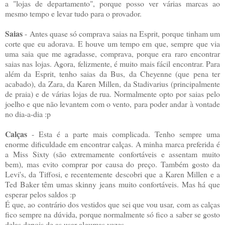
a "lojas de departamento", porque posso ver várias marcas ao
mesmo tempo e levar tudo para o provador.
Saias
- Antes quase só comprava saias na Esprit, porque tinham um
corte que eu adorava. E houve um tempo em que, sempre que via
uma saia que me agradasse, comprava, porque era raro encontrar
saias nas lojas. Agora, felizmente, é muito mais fácil encontrar. Para
além da Esprit, tenho saias da Bus, da Cheyenne (que pena ter
acabado), da Zara, da Karen Millen, da Stadivarius (principalmente
de praia) e de várias lojas de rua. Normalmente opto por saias pelo
joelho e que não levantem com o vento, para poder andar à vontade
no dia-a-dia :p
Calças
- Esta é a parte mais complicada. Tenho sempre uma
enorme dificuldade em encontrar calças. A minha marca preferida é
a Miss Sixty (são extremamente confortáveis e assentam muito
bem), mas evito comprar por causa do preço. Também gosto da
Levi's, da Tiffosi, e recentemente descobri que a Karen Millen e a
Ted Baker têm umas skinny jeans muito confortáveis. Mas há que
esperar pelos saldos :p
É que, ao contrário dos vestidos que sei que vou usar, com as calças
fico sempre na dúvida, porque normalmente só fico a saber se gosto
delas depois de as usar algumas vezes.