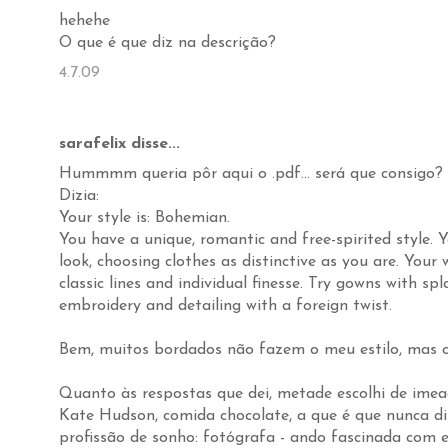
hehehe
O que é que diz na descrição?
4.7.09
sarafelix disse...
Hummmm queria pôr aqui o .pdf... será que consigo?
Dizia:
Your style is: Bohemian.
You have a unique, romantic and free-spirited style. Y
look, choosing clothes as distinctive as you are. Your
classic lines and individual finesse. Try gowns with spl
embroidery and detailing with a foreign twist.
Bem, muitos bordados não fazem o meu estilo, mas o s
Quanto às respostas que dei, metade escolhi de imea
Kate Hudson, comida chocolate, a que é que nunca di
profissão de sonho: fotógrafa - ando fascinada com 