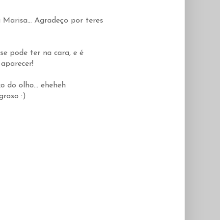
 Marisa... Agradeço por teres
e pode ter na cara, e é
aparecer!
o do olho... eheheh
roso :)