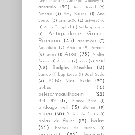
Alma Novia
(1)
Amanda Wakeley
(1)
amarelo
(20)
Amir Awad
(2)
Amsale
(4)
Ana
Amy Kuschel
(1)
Sousa
(3)
animação
(2)
aniversário
(1)
Anna Campbell
(1)
Anthropologie
Antiguidade Greco-
(1)
Romana
(45)
aperitivos
(7)
Armani
Aqueduto
(2)
Arcádia
(2)
Asos
(75)
(8)
arroz
(1)
Atelier
azul
Aimée
(1)
Áustria
(2)
avós
(2)
(22)
Badgley Mischka
(13)
Basil Soda
ban.do
(1)
baptizado
(1)
BCBG Max Azria
(20)
(4)
bebés
(16)
beleza/maquilhagem
(22)
BHLDN
(17)
Bianca Bast
(1)
birdcage veil
(15)
Blanco
(8)
blusas
(30)
Bodas de Prata
(1)
bolos
bolas de flores
(19)
(55)
botões de punho
(1)
bouquet
(85)
bouquets