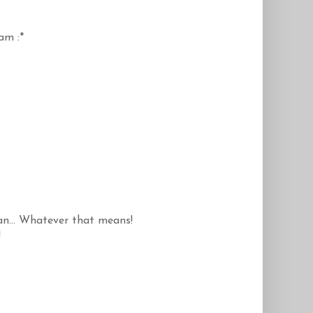
am :*
an... Whatever that means!
!