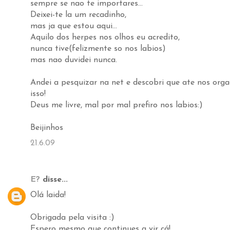
sempre se nao te importares...
Deixei-te la um recadinho,
mas ja que estou aqui...
Aquilo dos herpes nos olhos eu acredito,
nunca tive(felizmente so nos labios)
mas nao duvidei nunca.
Andei a pesquizar na net e descobri que ate nos org
isso!
Deus me livre, mal por mal prefiro nos labios:)
Beijinhos
21.6.09
E?
disse...
Olá laida!
Obrigada pela visita :)
Espero mesmo que continues a vir cá!