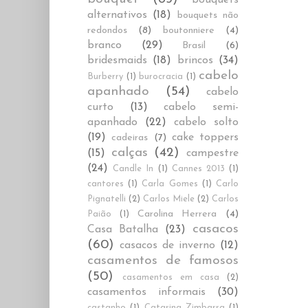
alternativos
(18)
bouquets não
redondos
(8)
boutonniere
(4)
branco
(29)
Brasil
(6)
bridesmaids
(18)
brincos
(34)
cabelo
Burberry
(1)
burocracia
(1)
apanhado
(54)
cabelo
curto
(13)
cabelo semi-
apanhado
(22)
cabelo solto
(19)
cake toppers
cadeiras
(7)
calças
(42)
(15)
campestre
(24)
Candle In
(1)
Cannes 2013
(1)
cantores
(1)
Carla Gomes
(1)
Carlo
Pignatelli
(2)
Carlos Miele
(2)
Carlos
Carolina Herrera
(4)
Paião
(1)
casacos
Casa Batalha
(23)
(60)
casacos de inverno
(12)
casamentos de famosos
(50)
casamentos em casa
(2)
casamentos informais
(30)
castanho
(1)
Catarina Zimbarra
(1)