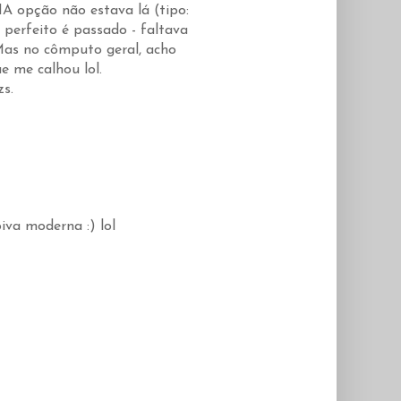
HA opção não estava lá (tipo:
perfeito é passado - faltava
 Mas no cômputo geral, acho
e me calhou lol.
zs.
iva moderna :) lol