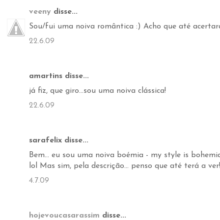
veeny
disse...
Sou/fui uma noiva romântica :) Acho que até acertar
22.6.09
amartins disse...
já fiz, que giro...sou uma noiva clássica!
22.6.09
sarafelix disse...
Bem... eu sou uma noiva boémia - my style is bohemi
lol Mas sim, pela descrição... penso que até terá a ver
4.7.09
hojevoucasarassim
disse...