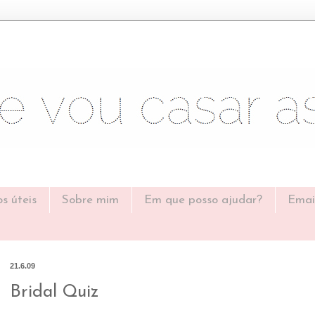
os úteis
Sobre mim
Em que posso ajudar?
Emai
21.6.09
Bridal Quiz