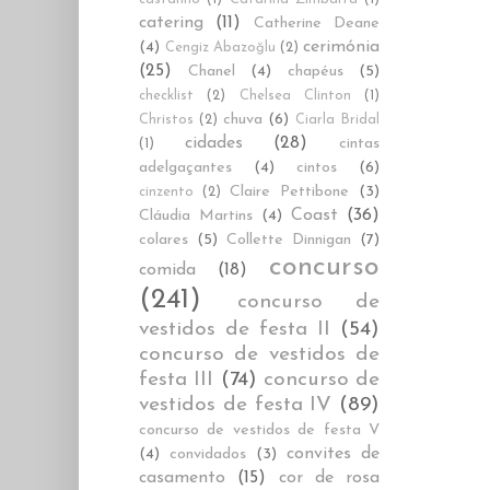
catering
(11)
Catherine Deane
cerimónia
(4)
Cengiz Abazoğlu
(2)
(25)
Chanel
(4)
chapéus
(5)
checklist
(2)
Chelsea Clinton
(1)
chuva
(6)
Christos
(2)
Ciarla Bridal
cidades
(28)
cintas
(1)
adelgaçantes
(4)
cintos
(6)
Claire Pettibone
(3)
cinzento
(2)
Coast
(36)
Cláudia Martins
(4)
colares
(5)
Collette Dinnigan
(7)
concurso
comida
(18)
(241)
concurso de
vestidos de festa II
(54)
concurso de vestidos de
festa III
(74)
concurso de
vestidos de festa IV
(89)
concurso de vestidos de festa V
convites de
(4)
convidados
(3)
casamento
(15)
cor de rosa