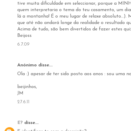
tive muita dificuldade em seleccionar, porque a MIN
quem interpretaria o tema do teu casamento, um dia 
lá a montanha! É o meu lugar de relaxe absoluto...).
que até não andará longe da realidade o resultado qu
Acima de tudo, são bem divertidos de fazer estes qui
Beijoss
6.7.09
Anónimo disse...
Ola :) apesar de ter sido posto aos anos : sou uma no
beijinhos,
JM
27.6.11
E?
disse...