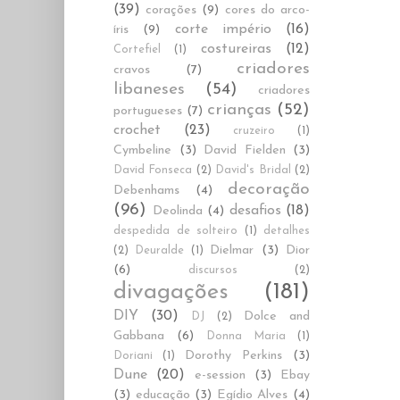
(39)
corações
(9)
cores do arco-
corte império
(16)
íris
(9)
costureiras
(12)
Cortefiel
(1)
criadores
cravos
(7)
libaneses
(54)
criadores
crianças
(52)
portugueses
(7)
crochet
(23)
cruzeiro
(1)
Cymbeline
(3)
David Fielden
(3)
David Fonseca
(2)
David's Bridal
(2)
decoração
Debenhams
(4)
(96)
desafios
(18)
Deolinda
(4)
despedida de solteiro
(1)
detalhes
Dielmar
(3)
Dior
(2)
Deuralde
(1)
(6)
discursos
(2)
divagações
(181)
DIY
(30)
Dolce and
DJ
(2)
Gabbana
(6)
Donna Maria
(1)
Dorothy Perkins
(3)
Doriani
(1)
Dune
(20)
e-session
(3)
Ebay
(3)
educação
(3)
Egídio Alves
(4)