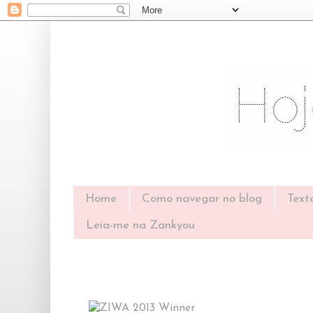
Home
Como navegar no blog
Text
Leia-me na Zankyou