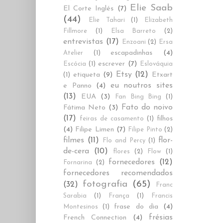
Elie Saab
El Corte Inglés
(7)
(44)
Elie Tahari
(1)
Elizabeth
Fillmore
(1)
Elsa Barreto
(2)
entrevistas
(17)
Enzoani
(2)
Ersa
escapadinhas
(4)
Atelier
(1)
escrever
(7)
Escócia
(1)
Eslováquia
Etsy
(12)
etiqueta
(9)
Etxart
(1)
eu noutros sites
e Panno
(4)
(13)
EUA
(3)
Fan Bing Bing
(1)
Fato do noivo
Fátima Neto
(3)
(17)
filhos
feiras de casamento
(1)
(4)
Filipe Limen
(7)
Filipe Pinto
(2)
filmes
(11)
flor-
Flo and Percy
(1)
de-cera
(10)
flores
(2)
Flow
(1)
fornecedores
(12)
Fornarina
(2)
fornecedores recomendados
fotografia
(65)
(32)
Franc
Sarabia
(1)
França
(1)
Francis
frase do dia
(4)
Montesinos
(1)
frésias
French Connection
(4)