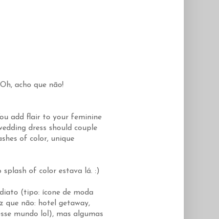
 Oh, acho que não!
ou add flair to your feminine
 wedding dress should couple
ashes of color, unique
plash of color estava lá. :)
diato (tipo: ícone de moda
z que não: hotel getaway,
esse mundo lol), mas algumas