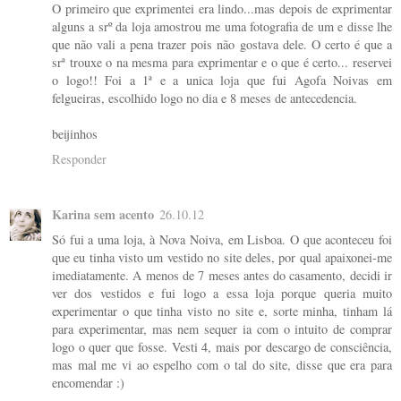
O primeiro que exprimentei era lindo...mas depois de exprimentar
alguns a srº da loja amostrou me uma fotografia de um e disse lhe
que não vali a pena trazer pois não gostava dele. O certo é que a
srª trouxe o na mesma para exprimentar e o que é certo... reservei
o logo!! Foi a 1ª e a unica loja que fui Agofa Noivas em
felgueiras, escolhido logo no dia e 8 meses de antecedencia.
beijinhos
Responder
Karina sem acento
26.10.12
Só fui a uma loja, à Nova Noiva, em Lisboa. O que aconteceu foi
que eu tinha visto um vestido no site deles, por qual apaixonei-me
imediatamente. A menos de 7 meses antes do casamento, decidi ir
ver dos vestidos e fui logo a essa loja porque queria muito
experimentar o que tinha visto no site e, sorte minha, tinham lá
para experimentar, mas nem sequer ia com o intuito de comprar
logo o quer que fosse. Vesti 4, mais por descargo de consciência,
mas mal me vi ao espelho com o tal do site, disse que era para
encomendar :)