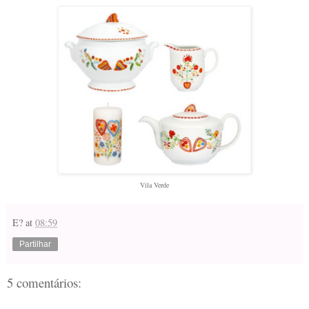
Vila Verde
E?
at
08:59
Partilhar
5 comentários: