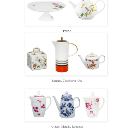
Prairie
Samatra, Casablanca, Goa
Arigato, Margão, Romanza