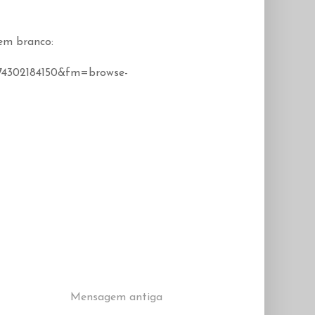
em branco:
-
374302184150&fm=browse-
Mensagem antiga