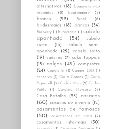
alternativos
(18)
bouquets não
redondos
(8)
boutonniere
(4)
branco
(29)
Brasil
(6)
bridesmaids
(18)
brincos
(34)
cabelo
Burberry
(1)
burocracia
(1)
apanhado
(54)
cabelo
curto
(13)
cabelo semi-
apanhado
(22)
cabelo solto
(19)
cake toppers
cadeiras
(7)
calças
(42)
(15)
campestre
(24)
Candle In
(1)
Cannes 2013
(1)
cantores
(1)
Carla Gomes
(1)
Carlo
Pignatelli
(2)
Carlos Miele
(2)
Carlos
Carolina Herrera
(4)
Paião
(1)
casacos
Casa Batalha
(23)
(60)
casacos de inverno
(12)
casamentos de famosos
(50)
casamentos em casa
(2)
casamentos informais
(30)
castanho
(1)
Catarina Zimbarra
(1)