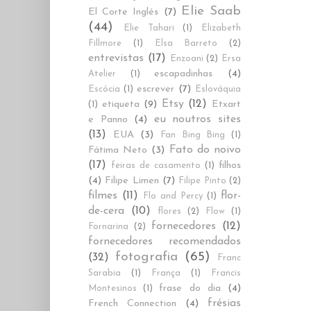
Elie Saab
El Corte Inglés
(7)
(44)
Elie Tahari
(1)
Elizabeth
Fillmore
(1)
Elsa Barreto
(2)
entrevistas
(17)
Enzoani
(2)
Ersa
escapadinhas
(4)
Atelier
(1)
escrever
(7)
Escócia
(1)
Eslováquia
Etsy
(12)
etiqueta
(9)
Etxart
(1)
eu noutros sites
e Panno
(4)
(13)
EUA
(3)
Fan Bing Bing
(1)
Fato do noivo
Fátima Neto
(3)
(17)
filhos
feiras de casamento
(1)
(4)
Filipe Limen
(7)
Filipe Pinto
(2)
filmes
(11)
flor-
Flo and Percy
(1)
de-cera
(10)
flores
(2)
Flow
(1)
fornecedores
(12)
Fornarina
(2)
fornecedores recomendados
fotografia
(65)
(32)
Franc
Sarabia
(1)
França
(1)
Francis
frase do dia
(4)
Montesinos
(1)
frésias
French Connection
(4)