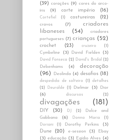
(39)
corações
(9)
cores do arco-
corte império
(16)
íris
(9)
costureiras
(12)
Cortefiel
(1)
criadores
cravos
(7)
libaneses
(54)
criadores
crianças
(52)
portugueses
(7)
crochet
(23)
cruzeiro
(1)
Cymbeline
(3)
David Fielden
(3)
David Fonseca
(2)
David's Bridal
(2)
decoração
Debenhams
(4)
(96)
desafios
(18)
Deolinda
(4)
despedida de solteiro
(1)
detalhes
Dielmar
(3)
Dior
(2)
Deuralde
(1)
(6)
discursos
(2)
divagações
(181)
DIY
(30)
Dolce and
DJ
(2)
Gabbana
(6)
Donna Maria
(1)
Dorothy Perkins
(3)
Doriani
(1)
Dune
(20)
e-session
(3)
Ebay
(3)
educação
(3)
Egídio Alves
(4)