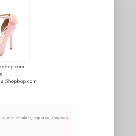
hopbop.com
ze
ite Shopbop.com
oks
,
one-shoulder
,
sapatos
,
Shopbop
,