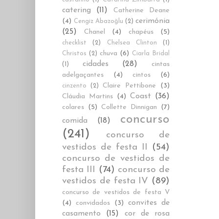
catering
(11)
Catherine Deane
cerimónia
(4)
Cengiz Abazoğlu
(2)
(25)
Chanel
(4)
chapéus
(5)
checklist
(2)
Chelsea Clinton
(1)
chuva
(6)
Christos
(2)
Ciarla Bridal
cidades
(28)
cintas
(1)
adelgaçantes
(4)
cintos
(6)
Claire Pettibone
(3)
cinzento
(2)
Coast
(36)
Cláudia Martins
(4)
colares
(5)
Collette Dinnigan
(7)
concurso
comida
(18)
(241)
concurso de
vestidos de festa II
(54)
concurso de vestidos de
festa III
(74)
concurso de
vestidos de festa IV
(89)
concurso de vestidos de festa V
convites de
(4)
convidados
(3)
casamento
(15)
cor de rosa