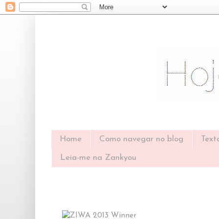
Home
Como navegar no blog
Text
Leia-me na Zankyou