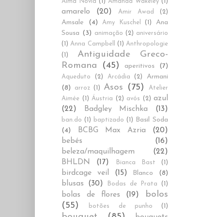
Alma Novia
(1)
Amanda Wakeley
(1)
amarelo
(20)
Amir Awad
(2)
Amsale
(4)
Ana
Amy Kuschel
(1)
Sousa
(3)
animação
(2)
aniversário
(1)
Anna Campbell
(1)
Anthropologie
Antiguidade Greco-
(1)
Romana
(45)
aperitivos
(7)
Armani
Aqueduto
(2)
Arcádia
(2)
Asos
(75)
(8)
arroz
(1)
Atelier
azul
Aimée
(1)
Áustria
(2)
avós
(2)
(22)
Badgley Mischka
(13)
Basil Soda
ban.do
(1)
baptizado
(1)
BCBG Max Azria
(20)
(4)
bebés
(16)
beleza/maquilhagem
(22)
BHLDN
(17)
Bianca Bast
(1)
birdcage veil
(15)
Blanco
(8)
blusas
(30)
Bodas de Prata
(1)
bolos
bolas de flores
(19)
(55)
botões de punho
(1)
bouquet
(85)
bouquets