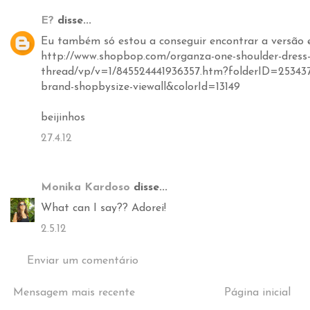
E?
disse...
Eu também só estou a conseguir encontrar a versão 
http://www.shopbop.com/organza-one-shoulder-dress
thread/vp/v=1/845524441936357.htm?folderID=2534
brand-shopbysize-viewall&colorId=13149
beijinhos
27.4.12
Monika Kardoso
disse...
What can I say?? Adorei!
2.5.12
Enviar um comentário
Mensagem mais recente
Página inicial