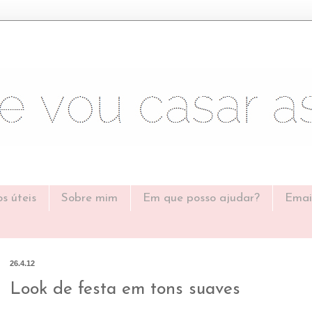
os úteis
Sobre mim
Em que posso ajudar?
Emai
26.4.12
Look de festa em tons suaves