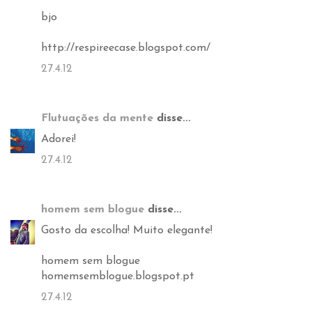
bjo
http://respireecase.blogspot.com/
27.4.12
Flutuações da mente
disse...
Adorei!
27.4.12
homem sem blogue
disse...
Gosto da escolha! Muito elegante!
homem sem blogue
homemsemblogue.blogspot.pt
27.4.12