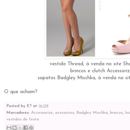
vestido Thread, à venda no site S
brincos e clutch Accessori
sapatos Badgley Mischka, à venda no s
O que acham?
Posted by
E?
at
16:09
Marcadores:
Accessorize
,
acessórios
,
Badgley Mischka
,
brincos
,
lo
vestidos de festa