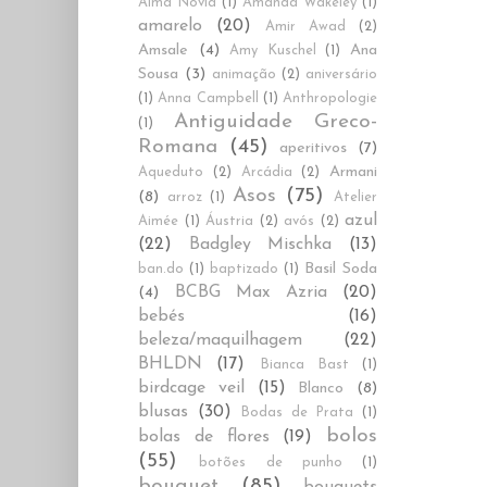
Alma Novia
(1)
Amanda Wakeley
(1)
amarelo
(20)
Amir Awad
(2)
Amsale
(4)
Ana
Amy Kuschel
(1)
Sousa
(3)
animação
(2)
aniversário
(1)
Anna Campbell
(1)
Anthropologie
Antiguidade Greco-
(1)
Romana
(45)
aperitivos
(7)
Armani
Aqueduto
(2)
Arcádia
(2)
Asos
(75)
(8)
arroz
(1)
Atelier
azul
Aimée
(1)
Áustria
(2)
avós
(2)
(22)
Badgley Mischka
(13)
Basil Soda
ban.do
(1)
baptizado
(1)
BCBG Max Azria
(20)
(4)
bebés
(16)
beleza/maquilhagem
(22)
BHLDN
(17)
Bianca Bast
(1)
birdcage veil
(15)
Blanco
(8)
blusas
(30)
Bodas de Prata
(1)
bolos
bolas de flores
(19)
(55)
botões de punho
(1)
bouquet
(85)
bouquets