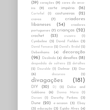
(39)
corações
(9)
cores do arco-
corte império
(16)
íris
(9)
costureiras
(12)
Cortefiel
(1)
criadores
cravos
(7)
libaneses
(54)
criadores
crianças
(52)
portugueses
(7)
crochet
(23)
cruzeiro
(1)
Cymbeline
(3)
David Fielden
(3)
David Fonseca
(2)
David's Bridal
(2)
decoração
Debenhams
(4)
(96)
desafios
(18)
Deolinda
(4)
despedida de solteiro
(1)
detalhes
Dielmar
(3)
Dior
(2)
Deuralde
(1)
(6)
discursos
(2)
divagações
(181)
DIY
(30)
Dolce and
DJ
(2)
Gabbana
(6)
Donna Maria
(1)
Dorothy Perkins
(3)
Doriani
(1)
Dune
(20)
e-session
(3)
Ebay
(3)
educação
(3)
Egídio Alves
(4)