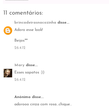
11 comentários:
brincadeirasnacozinha
disse...
Adoro esse look!
Beijos**
26.4.12
Mary
disse...
Esses sapatos :))
26.4.12
Anónimo disse...
adorooo cinza com rosa...chique...