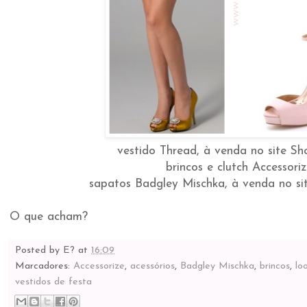
vestido Thread, à venda no site S
brincos e clutch Accessori
sapatos Badgley Mischka, à venda no s
O que acham?
Posted by
E?
at
16:09
Marcadores:
Accessorize
,
acessórios
,
Badgley Mischka
,
brincos
,
lo
vestidos de festa