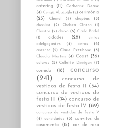
catering
(11)
Catherine Deane
cerimónia
(4)
Cengiz Abazoğlu
(2)
(25)
Chanel
(4)
chapéus
(5)
checklist
(2)
Chelsea Clinton
(1)
chuva
(6)
Christos
(2)
Ciarla Bridal
cidades
(28)
cintas
(1)
adelgaçantes
(4)
cintos
(6)
Claire Pettibone
(3)
cinzento
(2)
Coast
(36)
Cláudia Martins
(4)
colares
(5)
Collette Dinnigan
(7)
concurso
comida
(18)
(241)
concurso de
vestidos de festa II
(54)
concurso de vestidos de
festa III
(74)
concurso de
vestidos de festa IV
(89)
concurso de vestidos de festa V
convites de
(4)
convidados
(3)
casamento
(15)
cor de rosa