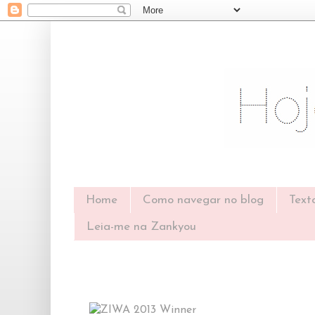
Home
Como navegar no blog
Text
Leia-me na Zankyou