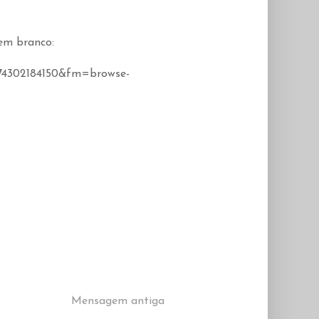
em branco:
-
374302184150&fm=browse-
Mensagem antiga