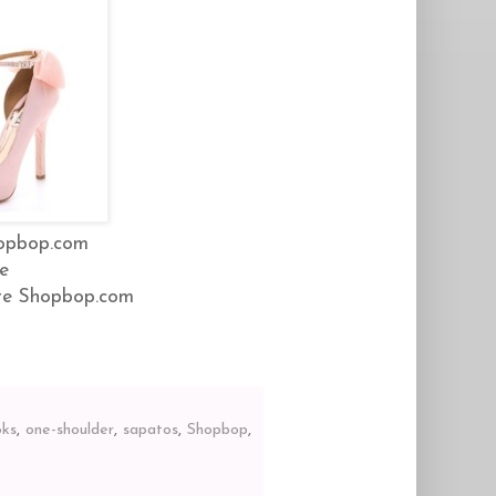
hopbop.com
ze
ite Shopbop.com
oks
,
one-shoulder
,
sapatos
,
Shopbop
,