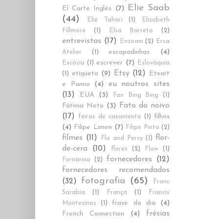
Elie Saab
El Corte Inglés
(7)
(44)
Elie Tahari
(1)
Elizabeth
Fillmore
(1)
Elsa Barreto
(2)
entrevistas
(17)
Enzoani
(2)
Ersa
escapadinhas
(4)
Atelier
(1)
escrever
(7)
Escócia
(1)
Eslováquia
Etsy
(12)
etiqueta
(9)
Etxart
(1)
eu noutros sites
e Panno
(4)
(13)
EUA
(3)
Fan Bing Bing
(1)
Fato do noivo
Fátima Neto
(3)
(17)
filhos
feiras de casamento
(1)
(4)
Filipe Limen
(7)
Filipe Pinto
(2)
filmes
(11)
flor-
Flo and Percy
(1)
de-cera
(10)
flores
(2)
Flow
(1)
fornecedores
(12)
Fornarina
(2)
fornecedores recomendados
fotografia
(65)
(32)
Franc
Sarabia
(1)
França
(1)
Francis
frase do dia
(4)
Montesinos
(1)
frésias
French Connection
(4)