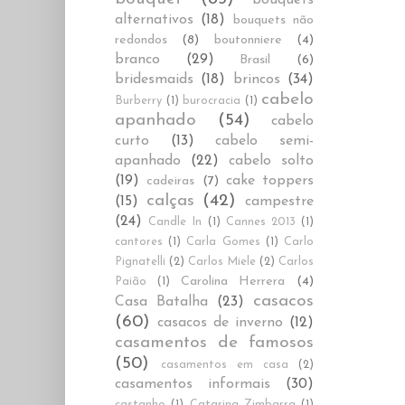
alternativos
(18)
bouquets não
redondos
(8)
boutonniere
(4)
branco
(29)
Brasil
(6)
bridesmaids
(18)
brincos
(34)
cabelo
Burberry
(1)
burocracia
(1)
apanhado
(54)
cabelo
curto
(13)
cabelo semi-
apanhado
(22)
cabelo solto
(19)
cake toppers
cadeiras
(7)
calças
(42)
(15)
campestre
(24)
Candle In
(1)
Cannes 2013
(1)
cantores
(1)
Carla Gomes
(1)
Carlo
Pignatelli
(2)
Carlos Miele
(2)
Carlos
Carolina Herrera
(4)
Paião
(1)
casacos
Casa Batalha
(23)
(60)
casacos de inverno
(12)
casamentos de famosos
(50)
casamentos em casa
(2)
casamentos informais
(30)
castanho
(1)
Catarina Zimbarra
(1)