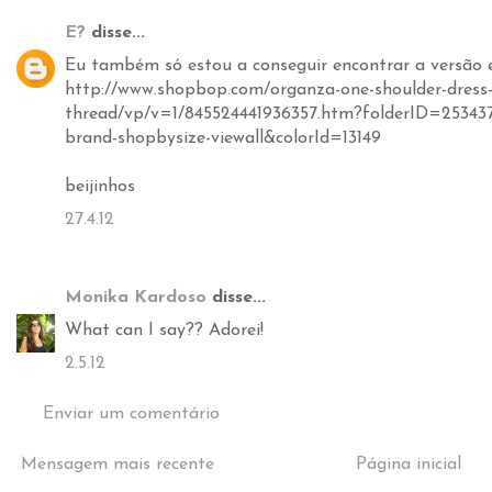
E?
disse...
Eu também só estou a conseguir encontrar a versão 
http://www.shopbop.com/organza-one-shoulder-dress
thread/vp/v=1/845524441936357.htm?folderID=2534
brand-shopbysize-viewall&colorId=13149
beijinhos
27.4.12
Monika Kardoso
disse...
What can I say?? Adorei!
2.5.12
Enviar um comentário
Mensagem mais recente
Página inicial