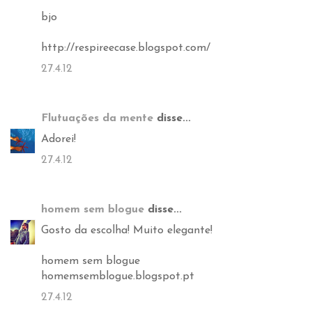
bjo
http://respireecase.blogspot.com/
27.4.12
Flutuações da mente
disse...
Adorei!
27.4.12
homem sem blogue
disse...
Gosto da escolha! Muito elegante!
homem sem blogue
homemsemblogue.blogspot.pt
27.4.12