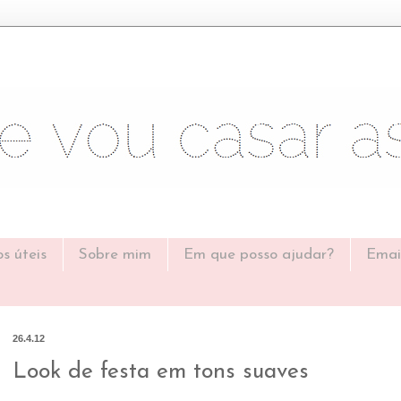
os úteis
Sobre mim
Em que posso ajudar?
Emai
26.4.12
Look de festa em tons suaves