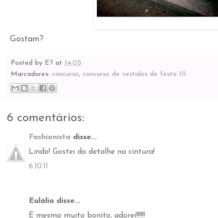
Gostam?
Posted by
E?
at
14:05
Marcadores:
concurso
,
concurso de vestidos de festa III
6 comentários:
Fashionista
disse...
Lindo! Gostei do detalhe na cintura!
6.10.11
Eulália disse...
É mesmo muito bonito, adorei!!!!!!