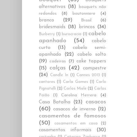
alternativos
(18)
bouquets não
redondos
(8)
boutonniere
(4)
branco
(29)
Brasil
(6)
bridesmaids
(18)
brincos
(34)
cabelo
Burberry
(1)
burocracia
(1)
apanhado
(54)
cabelo
curto
(13)
cabelo semi-
apanhado
(22)
cabelo solto
(19)
cake toppers
cadeiras
(7)
calças
(42)
(15)
campestre
(24)
Candle In
(1)
Cannes 2013
(1)
cantores
(1)
Carla Gomes
(1)
Carlo
Pignatelli
(2)
Carlos Miele
(2)
Carlos
Carolina Herrera
(4)
Paião
(1)
casacos
Casa Batalha
(23)
(60)
casacos de inverno
(12)
casamentos de famosos
(50)
casamentos em casa
(2)
casamentos informais
(30)
castanho
(1)
Catarina Zimbarra
(1)