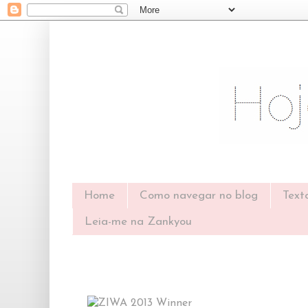
Home
Como navegar no blog
Text
Leia-me na Zankyou