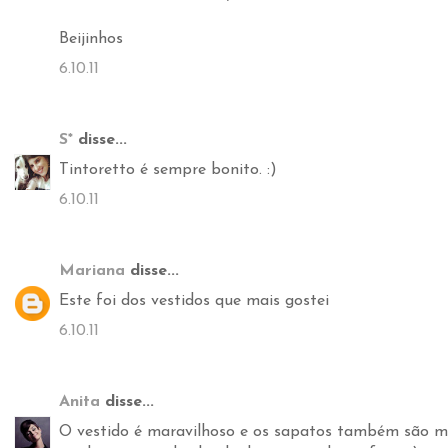
Beijinhos
6.10.11
S*
disse...
Tintoretto é sempre bonito. :)
6.10.11
Mariana
disse...
Este foi dos vestidos que mais gostei
6.10.11
Anita
disse...
O vestido é maravilhoso e os sapatos também são mu