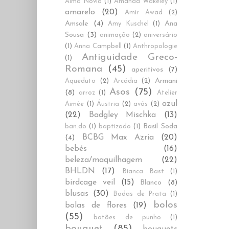
Alma Novia
(1)
Amanda Wakeley
(1)
amarelo
(20)
Amir Awad
(2)
Amsale
(4)
Ana
Amy Kuschel
(1)
Sousa
(3)
animação
(2)
aniversário
(1)
Anna Campbell
(1)
Anthropologie
Antiguidade Greco-
(1)
Romana
(45)
aperitivos
(7)
Armani
Aqueduto
(2)
Arcádia
(2)
Asos
(75)
(8)
arroz
(1)
Atelier
azul
Aimée
(1)
Áustria
(2)
avós
(2)
(22)
Badgley Mischka
(13)
Basil Soda
ban.do
(1)
baptizado
(1)
BCBG Max Azria
(20)
(4)
bebés
(16)
beleza/maquilhagem
(22)
BHLDN
(17)
Bianca Bast
(1)
birdcage veil
(15)
Blanco
(8)
blusas
(30)
Bodas de Prata
(1)
bolos
bolas de flores
(19)
(55)
botões de punho
(1)
bouquet
(85)
bouquets