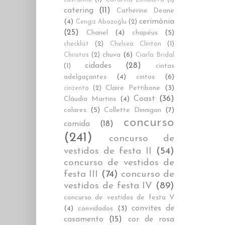
catering
(11)
Catherine Deane
cerimónia
(4)
Cengiz Abazoğlu
(2)
(25)
Chanel
(4)
chapéus
(5)
checklist
(2)
Chelsea Clinton
(1)
chuva
(6)
Christos
(2)
Ciarla Bridal
cidades
(28)
cintas
(1)
adelgaçantes
(4)
cintos
(6)
Claire Pettibone
(3)
cinzento
(2)
Coast
(36)
Cláudia Martins
(4)
colares
(5)
Collette Dinnigan
(7)
concurso
comida
(18)
(241)
concurso de
vestidos de festa II
(54)
concurso de vestidos de
festa III
(74)
concurso de
vestidos de festa IV
(89)
concurso de vestidos de festa V
convites de
(4)
convidados
(3)
casamento
(15)
cor de rosa