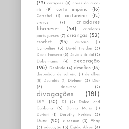
(39)
corações
(9)
cores do arco-
corte império
(16)
íris
(9)
costureiras
(12)
Cortefiel
(1)
criadores
cravos
(7)
libaneses
(54)
criadores
crianças
(52)
portugueses
(7)
crochet
(23)
cruzeiro
(1)
Cymbeline
(3)
David Fielden
(3)
David Fonseca
(2)
David's Bridal
(2)
decoração
Debenhams
(4)
(96)
desafios
(18)
Deolinda
(4)
despedida de solteiro
(1)
detalhes
Dielmar
(3)
Dior
(2)
Deuralde
(1)
(6)
discursos
(2)
divagações
(181)
DIY
(30)
Dolce and
DJ
(2)
Gabbana
(6)
Donna Maria
(1)
Dorothy Perkins
(3)
Doriani
(1)
Dune
(20)
e-session
(3)
Ebay
(3)
educação
(3)
Egídio Alves
(4)