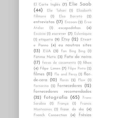
Elie Saab
El Corte Inglés
(7)
(44)
Elie Tahari
(1)
Elizabeth
Fillmore
(1)
Elsa Barreto
(2)
entrevistas
(17)
Enzoani
(2)
Ersa
escapadinhas
(4)
Atelier
(1)
escrever
(7)
Escócia
(1)
Eslováquia
Etsy
(12)
etiqueta
(9)
Etxart
(1)
eu noutros sites
e Panno
(4)
(13)
EUA
(3)
Fan Bing Bing
(1)
Fato do noivo
Fátima Neto
(3)
(17)
filhos
feiras de casamento
(1)
(4)
Filipe Limen
(7)
Filipe Pinto
(2)
filmes
(11)
flor-
Flo and Percy
(1)
de-cera
(10)
flores
(2)
Flow
(1)
fornecedores
(12)
Fornarina
(2)
fornecedores recomendados
fotografia
(65)
(32)
Franc
Sarabia
(1)
França
(1)
Francis
frase do dia
(4)
Montesinos
(1)
frésias
French Connection
(4)