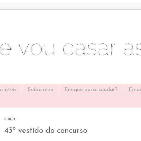
os úteis
Sobre mim
Em que posso ajudar?
Emai
6.10.11
43º vestido do concurso