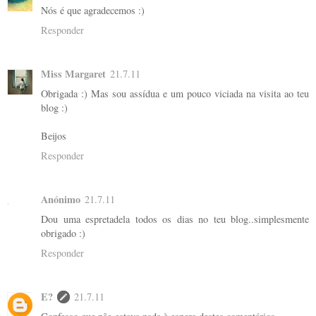
Nós é que agradecemos :)
Responder
Miss Margaret
21.7.11
Obrigada :) Mas sou assídua e um pouco viciada na visita ao teu
blog :)
Beijos
Responder
Anónimo
21.7.11
Dou uma espretadela todos os dias no teu blog..simplesmente
obrigado :)
Responder
E?
21.7.11