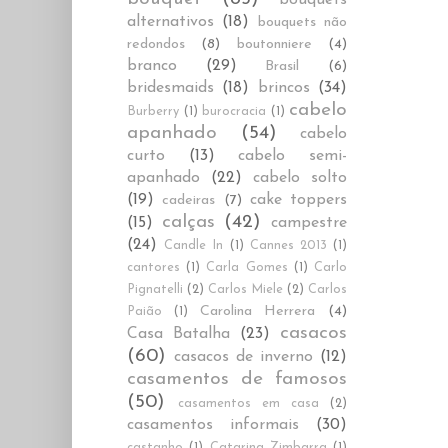
alternativos
(18)
bouquets não
redondos
(8)
boutonniere
(4)
branco
(29)
Brasil
(6)
bridesmaids
(18)
brincos
(34)
cabelo
Burberry
(1)
burocracia
(1)
apanhado
(54)
cabelo
curto
(13)
cabelo semi-
apanhado
(22)
cabelo solto
(19)
cake toppers
cadeiras
(7)
calças
(42)
(15)
campestre
(24)
Candle In
(1)
Cannes 2013
(1)
cantores
(1)
Carla Gomes
(1)
Carlo
Pignatelli
(2)
Carlos Miele
(2)
Carlos
Carolina Herrera
(4)
Paião
(1)
casacos
Casa Batalha
(23)
(60)
casacos de inverno
(12)
casamentos de famosos
(50)
casamentos em casa
(2)
casamentos informais
(30)
castanho
(1)
Catarina Zimbarra
(1)