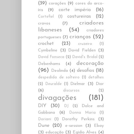
(39)
corações
(9)
cores do arco-
corte império
(16)
íris
(9)
costureiras
(12)
Cortefiel
(1)
criadores
cravos
(7)
libaneses
(54)
criadores
crianças
(52)
portugueses
(7)
crochet
(23)
cruzeiro
(1)
Cymbeline
(3)
David Fielden
(3)
David Fonseca
(2)
David's Bridal
(2)
decoração
Debenhams
(4)
(96)
desafios
(18)
Deolinda
(4)
despedida de solteiro
(1)
detalhes
Dielmar
(3)
Dior
(2)
Deuralde
(1)
(6)
discursos
(2)
divagações
(181)
DIY
(30)
Dolce and
DJ
(2)
Gabbana
(6)
Donna Maria
(1)
Dorothy Perkins
(3)
Doriani
(1)
Dune
(20)
e-session
(3)
Ebay
(3)
educação
(3)
Egídio Alves
(4)