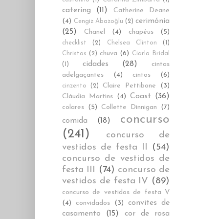
catering
(11)
Catherine Deane
cerimónia
(4)
Cengiz Abazoğlu
(2)
(25)
Chanel
(4)
chapéus
(5)
checklist
(2)
Chelsea Clinton
(1)
chuva
(6)
Christos
(2)
Ciarla Bridal
cidades
(28)
cintas
(1)
adelgaçantes
(4)
cintos
(6)
Claire Pettibone
(3)
cinzento
(2)
Coast
(36)
Cláudia Martins
(4)
colares
(5)
Collette Dinnigan
(7)
concurso
comida
(18)
(241)
concurso de
vestidos de festa II
(54)
concurso de vestidos de
festa III
(74)
concurso de
vestidos de festa IV
(89)
concurso de vestidos de festa V
convites de
(4)
convidados
(3)
casamento
(15)
cor de rosa