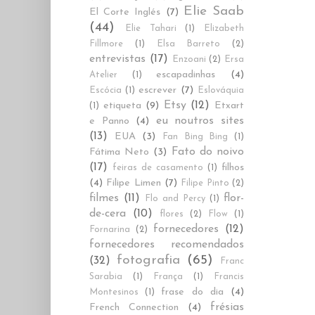
Elie Saab
El Corte Inglés
(7)
(44)
Elie Tahari
(1)
Elizabeth
Fillmore
(1)
Elsa Barreto
(2)
entrevistas
(17)
Enzoani
(2)
Ersa
escapadinhas
(4)
Atelier
(1)
escrever
(7)
Escócia
(1)
Eslováquia
Etsy
(12)
etiqueta
(9)
Etxart
(1)
eu noutros sites
e Panno
(4)
(13)
EUA
(3)
Fan Bing Bing
(1)
Fato do noivo
Fátima Neto
(3)
(17)
filhos
feiras de casamento
(1)
(4)
Filipe Limen
(7)
Filipe Pinto
(2)
filmes
(11)
flor-
Flo and Percy
(1)
de-cera
(10)
flores
(2)
Flow
(1)
fornecedores
(12)
Fornarina
(2)
fornecedores recomendados
fotografia
(65)
(32)
Franc
Sarabia
(1)
França
(1)
Francis
frase do dia
(4)
Montesinos
(1)
frésias
French Connection
(4)