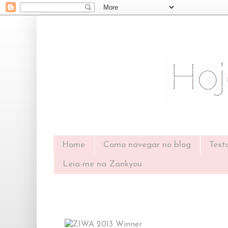
Home
Como navegar no blog
Text
Leia-me na Zankyou