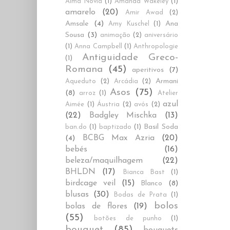
Alma Novia
(1)
Amanda Wakeley
(1)
amarelo
(20)
Amir Awad
(2)
Amsale
(4)
Ana
Amy Kuschel
(1)
Sousa
(3)
animação
(2)
aniversário
(1)
Anna Campbell
(1)
Anthropologie
Antiguidade Greco-
(1)
Romana
(45)
aperitivos
(7)
Armani
Aqueduto
(2)
Arcádia
(2)
Asos
(75)
(8)
arroz
(1)
Atelier
azul
Aimée
(1)
Áustria
(2)
avós
(2)
(22)
Badgley Mischka
(13)
Basil Soda
ban.do
(1)
baptizado
(1)
BCBG Max Azria
(20)
(4)
bebés
(16)
beleza/maquilhagem
(22)
BHLDN
(17)
Bianca Bast
(1)
birdcage veil
(15)
Blanco
(8)
blusas
(30)
Bodas de Prata
(1)
bolos
bolas de flores
(19)
(55)
botões de punho
(1)
bouquet
(85)
bouquets