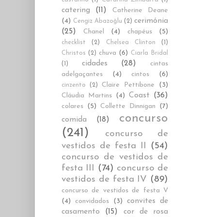
catering
(11)
Catherine Deane
cerimónia
(4)
Cengiz Abazoğlu
(2)
(25)
Chanel
(4)
chapéus
(5)
checklist
(2)
Chelsea Clinton
(1)
chuva
(6)
Christos
(2)
Ciarla Bridal
cidades
(28)
cintas
(1)
adelgaçantes
(4)
cintos
(6)
Claire Pettibone
(3)
cinzento
(2)
Coast
(36)
Cláudia Martins
(4)
colares
(5)
Collette Dinnigan
(7)
concurso
comida
(18)
(241)
concurso de
vestidos de festa II
(54)
concurso de vestidos de
festa III
(74)
concurso de
vestidos de festa IV
(89)
concurso de vestidos de festa V
convites de
(4)
convidados
(3)
casamento
(15)
cor de rosa