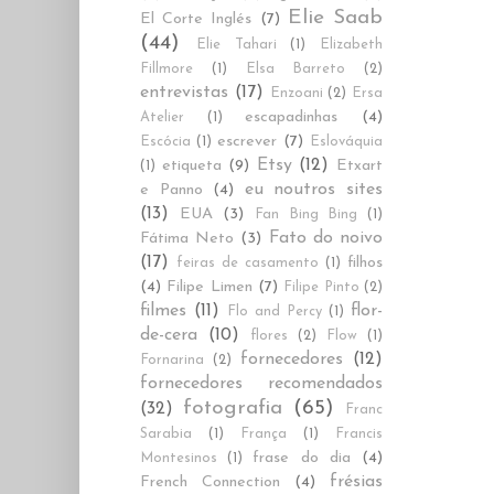
Elie Saab
El Corte Inglés
(7)
(44)
Elie Tahari
(1)
Elizabeth
Fillmore
(1)
Elsa Barreto
(2)
entrevistas
(17)
Enzoani
(2)
Ersa
escapadinhas
(4)
Atelier
(1)
escrever
(7)
Escócia
(1)
Eslováquia
Etsy
(12)
etiqueta
(9)
Etxart
(1)
eu noutros sites
e Panno
(4)
(13)
EUA
(3)
Fan Bing Bing
(1)
Fato do noivo
Fátima Neto
(3)
(17)
filhos
feiras de casamento
(1)
(4)
Filipe Limen
(7)
Filipe Pinto
(2)
filmes
(11)
flor-
Flo and Percy
(1)
de-cera
(10)
flores
(2)
Flow
(1)
fornecedores
(12)
Fornarina
(2)
fornecedores recomendados
fotografia
(65)
(32)
Franc
Sarabia
(1)
França
(1)
Francis
frase do dia
(4)
Montesinos
(1)
frésias
French Connection
(4)