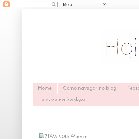
Home
Como navegar no blog
Text
Leia-me na Zankyou