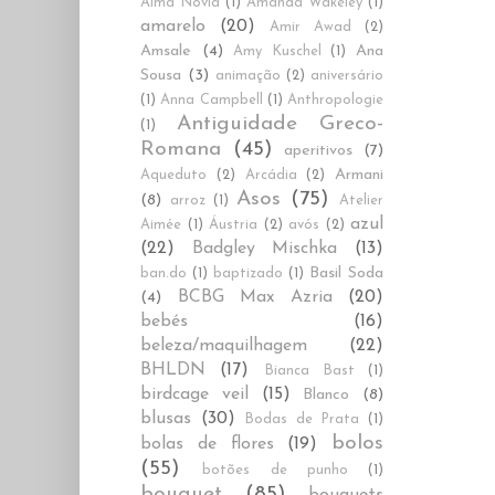
Alma Novia
(1)
Amanda Wakeley
(1)
amarelo
(20)
Amir Awad
(2)
Amsale
(4)
Ana
Amy Kuschel
(1)
Sousa
(3)
animação
(2)
aniversário
(1)
Anna Campbell
(1)
Anthropologie
Antiguidade Greco-
(1)
Romana
(45)
aperitivos
(7)
Armani
Aqueduto
(2)
Arcádia
(2)
Asos
(75)
(8)
arroz
(1)
Atelier
azul
Aimée
(1)
Áustria
(2)
avós
(2)
(22)
Badgley Mischka
(13)
Basil Soda
ban.do
(1)
baptizado
(1)
BCBG Max Azria
(20)
(4)
bebés
(16)
beleza/maquilhagem
(22)
BHLDN
(17)
Bianca Bast
(1)
birdcage veil
(15)
Blanco
(8)
blusas
(30)
Bodas de Prata
(1)
bolos
bolas de flores
(19)
(55)
botões de punho
(1)
bouquet
(85)
bouquets