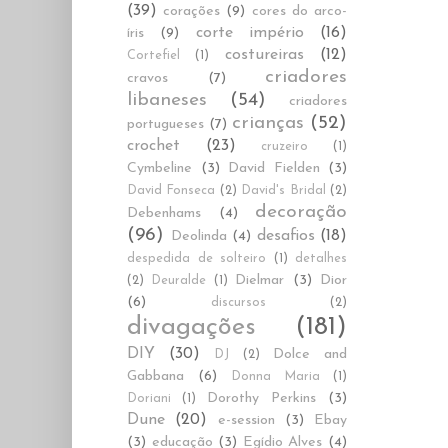
(39)
corações
(9)
cores do arco-
corte império
(16)
íris
(9)
costureiras
(12)
Cortefiel
(1)
criadores
cravos
(7)
libaneses
(54)
criadores
crianças
(52)
portugueses
(7)
crochet
(23)
cruzeiro
(1)
Cymbeline
(3)
David Fielden
(3)
David Fonseca
(2)
David's Bridal
(2)
decoração
Debenhams
(4)
(96)
desafios
(18)
Deolinda
(4)
despedida de solteiro
(1)
detalhes
Dielmar
(3)
Dior
(2)
Deuralde
(1)
(6)
discursos
(2)
divagações
(181)
DIY
(30)
Dolce and
DJ
(2)
Gabbana
(6)
Donna Maria
(1)
Dorothy Perkins
(3)
Doriani
(1)
Dune
(20)
e-session
(3)
Ebay
(3)
educação
(3)
Egídio Alves
(4)