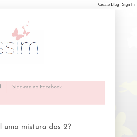
l
Siga-me no Facebook
al uma mistura dos 2?