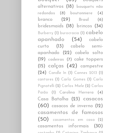
alternativos
(18)
bouquets não
redondos
(8)
boutonniere
(4)
branco
(29)
Brasil
(6)
bridesmaids
(18)
brincos
(34)
cabelo
Burberry
(1)
burocracia
(1)
apanhado
(54)
cabelo
curto
(13)
cabelo semi-
apanhado
(22)
cabelo solto
(19)
cake toppers
cadeiras
(7)
calças
(42)
(15)
campestre
(24)
Candle In
(1)
Cannes 2013
(1)
cantores
(1)
Carla Gomes
(1)
Carlo
Pignatelli
(2)
Carlos Miele
(2)
Carlos
Carolina Herrera
(4)
Paião
(1)
casacos
Casa Batalha
(23)
(60)
casacos de inverno
(12)
casamentos de famosos
(50)
casamentos em casa
(2)
casamentos informais
(30)
castanho
(1)
Catarina Zimbarra
(1)