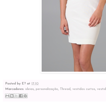
Posted by
E?
at
17:10
Marcadores:
ideias
,
personalização
,
Thread
,
vestidos curtos
,
vesti