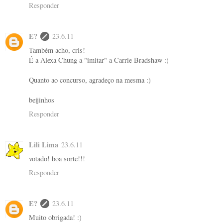
Responder
E?
23.6.11
Também acho, cris!
É a Alexa Chung a "imitar" a Carrie Bradshaw :)
Quanto ao concurso, agradeço na mesma :)
beijinhos
Responder
Lili Lima
23.6.11
votado! boa sorte!!!
Responder
E?
23.6.11
Muito obrigada! :)