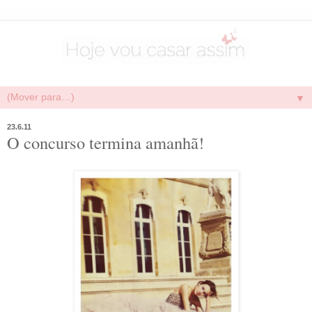
▼
23.6.11
O concurso termina amanhã!