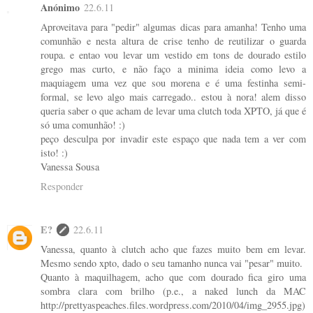
Anónimo
22.6.11
Aproveitava para "pedir" algumas dicas para amanha! Tenho uma
comunhão e nesta altura de crise tenho de reutilizar o guarda
roupa. e entao vou levar um vestido em tons de dourado estilo
grego mas curto, e não faço a minima ideia como levo a
maquiagem uma vez que sou morena e é uma festinha semi-
formal, se levo algo mais carregado.. estou à nora! alem disso
queria saber o que acham de levar uma clutch toda XPTO, já que é
só uma comunhão! :)
peço desculpa por invadir este espaço que nada tem a ver com
isto! :)
Vanessa Sousa
Responder
E?
22.6.11
Vanessa, quanto à clutch acho que fazes muito bem em levar.
Mesmo sendo xpto, dado o seu tamanho nunca vai "pesar" muito.
Quanto à maquilhagem, acho que com dourado fica giro uma
sombra clara com brilho (p.e., a naked lunch da MAC
http://prettyaspeaches.files.wordpress.com/2010/04/img_2955.jpg)