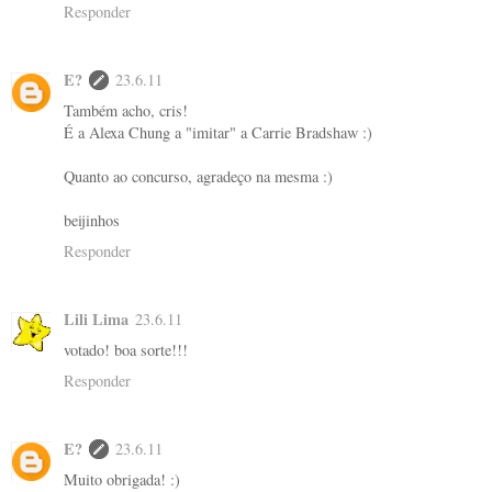
Responder
E?
23.6.11
Também acho, cris!
É a Alexa Chung a "imitar" a Carrie Bradshaw :)
Quanto ao concurso, agradeço na mesma :)
beijinhos
Responder
Lili Lima
23.6.11
votado! boa sorte!!!
Responder
E?
23.6.11
Muito obrigada! :)