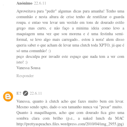
Anónimo
22.6.11
Aproveitava para "pedir" algumas dicas para amanha! Tenho uma
comunhão e nesta altura de crise tenho de reutilizar o guarda
roupa. e entao vou levar um vestido em tons de dourado estilo
grego mas curto, e não faço a minima ideia como levo a
maquiagem uma vez que sou morena e é uma festinha semi-
formal, se levo algo mais carregado.. estou à nora! alem disso
queria saber o que acham de levar uma clutch toda XPTO, já que é
só uma comunhão! :)
peço desculpa por invadir este espaço que nada tem a ver com
isto! :)
Vanessa Sousa
Responder
E?
22.6.11
Vanessa, quanto à clutch acho que fazes muito bem em levar.
Mesmo sendo xpto, dado o seu tamanho nunca vai "pesar" muito.
Quanto à maquilhagem, acho que com dourado fica giro uma
sombra clara com brilho (p.e., a naked lunch da MAC
http://prettyaspeaches.files.wordpress.com/2010/04/img_2955.jpg)