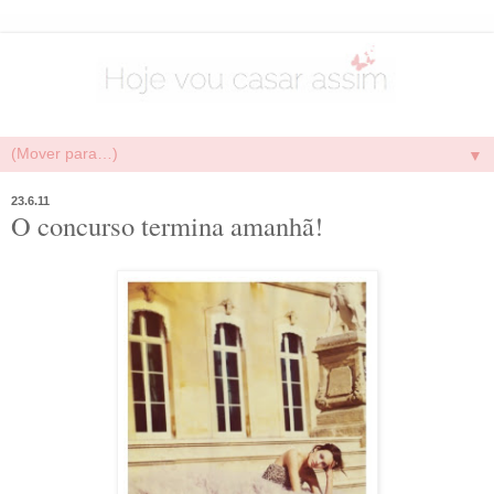
▼
23.6.11
O concurso termina amanhã!