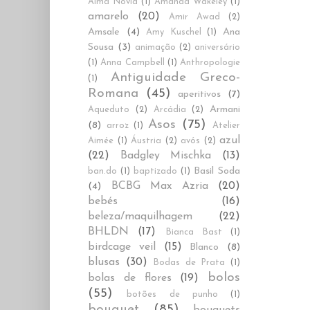
Alma Novia
(1)
Amanda Wakeley
(1)
amarelo
(20)
Amir Awad
(2)
Amsale
(4)
Ana
Amy Kuschel
(1)
Sousa
(3)
animação
(2)
aniversário
(1)
Anna Campbell
(1)
Anthropologie
Antiguidade Greco-
(1)
Romana
(45)
aperitivos
(7)
Armani
Aqueduto
(2)
Arcádia
(2)
Asos
(75)
(8)
arroz
(1)
Atelier
azul
Aimée
(1)
Áustria
(2)
avós
(2)
(22)
Badgley Mischka
(13)
Basil Soda
ban.do
(1)
baptizado
(1)
BCBG Max Azria
(20)
(4)
bebés
(16)
beleza/maquilhagem
(22)
BHLDN
(17)
Bianca Bast
(1)
birdcage veil
(15)
Blanco
(8)
blusas
(30)
Bodas de Prata
(1)
bolos
bolas de flores
(19)
(55)
botões de punho
(1)
bouquet
(85)
bouquets