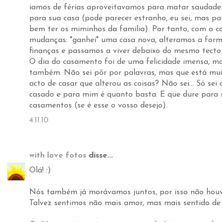
iamos de férias aproveitavamos para matar saudade
para sua casa (pode parecer estranho, eu sei, mas par
bem ter os miminhos da familia). Por tanto, com o 
mudanças: "ganhei" uma casa nova, alteramos a for
finanças e passamos a viver debaixo do mesmo tecto 
O dia do casamento foi de uma felicidade imensa, m
também. Não sei pôr por palavras, mas que está muit
acto de casar que alterou as coisas? Não sei... Só se
casado e para mim é quanto basta. E que dure para 
casamentos (se é esse o vosso desejo).
4.11.10
with love fotos
disse...
Olá! :)
Nós também já morávamos juntos, por isso não houve
Talvez sentimos não mais amor, mas mais sentido de f