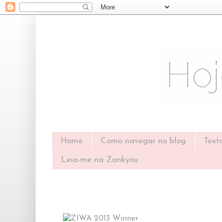
Home
Como navegar no blog
Text
Leia-me na Zankyou