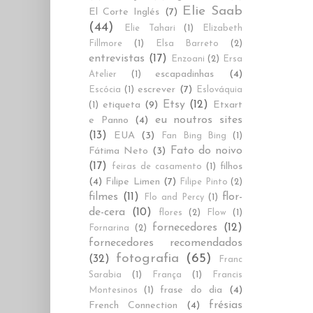
Elie Saab
El Corte Inglés
(7)
(44)
Elie Tahari
(1)
Elizabeth
Fillmore
(1)
Elsa Barreto
(2)
entrevistas
(17)
Enzoani
(2)
Ersa
escapadinhas
(4)
Atelier
(1)
escrever
(7)
Escócia
(1)
Eslováquia
Etsy
(12)
etiqueta
(9)
Etxart
(1)
eu noutros sites
e Panno
(4)
(13)
EUA
(3)
Fan Bing Bing
(1)
Fato do noivo
Fátima Neto
(3)
(17)
filhos
feiras de casamento
(1)
(4)
Filipe Limen
(7)
Filipe Pinto
(2)
filmes
(11)
flor-
Flo and Percy
(1)
de-cera
(10)
flores
(2)
Flow
(1)
fornecedores
(12)
Fornarina
(2)
fornecedores recomendados
fotografia
(65)
(32)
Franc
Sarabia
(1)
França
(1)
Francis
frase do dia
(4)
Montesinos
(1)
frésias
French Connection
(4)