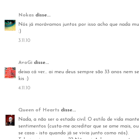
Nokas
disse...
Nós já morávamos juntos por isso acho que nada mudo
:)
3.11.10
AvoGi
disse...
deixa cá ver... ai meu deus sempre são 33 anos nem sei
kis :)
4.11.10
Queen of Hearts
disse...
Nada, a não ser o estado civil. O estilo de vida mant
sentimentos (custa-me acreditar que se ame mais, ou
se casa - isto quando já se vivia junto como nós).