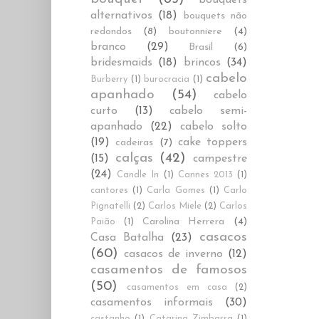
alternativos
(18)
bouquets não
redondos
(8)
boutonniere
(4)
branco
(29)
Brasil
(6)
bridesmaids
(18)
brincos
(34)
cabelo
Burberry
(1)
burocracia
(1)
apanhado
(54)
cabelo
curto
(13)
cabelo semi-
apanhado
(22)
cabelo solto
(19)
cake toppers
cadeiras
(7)
calças
(42)
(15)
campestre
(24)
Candle In
(1)
Cannes 2013
(1)
cantores
(1)
Carla Gomes
(1)
Carlo
Pignatelli
(2)
Carlos Miele
(2)
Carlos
Carolina Herrera
(4)
Paião
(1)
casacos
Casa Batalha
(23)
(60)
casacos de inverno
(12)
casamentos de famosos
(50)
casamentos em casa
(2)
casamentos informais
(30)
castanho
(1)
Catarina Zimbarra
(1)