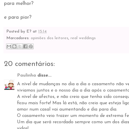
para melhor?
e para pior?
Posted by
E?
at
15:14
Marcadores:
opiniões dos leitores
,
real weddings
20 comentários:
Paulinha
disse...
A nível de mudanças no dia a dia o casamento não v
viviamos juntos e o nosso dia a dia após o casament
A nível de afectos, e não creio que tenha sido conse
ficou mais forte! Mas lá está, não creio que esteja l
amor num casal vai aumentando e dia para dia.
O casamento veio trazer um momento de extrema fel
Um dia que será recordado sempre como um dos dias 
vidas!