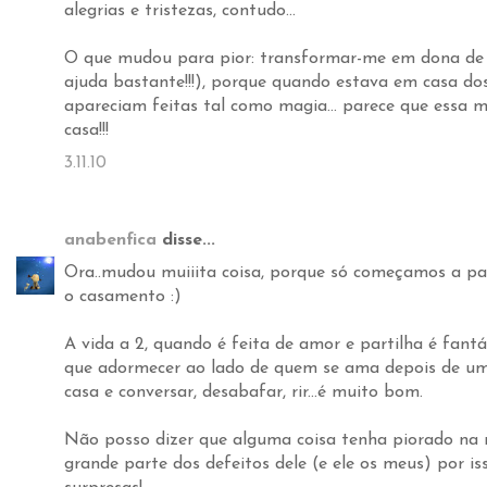
alegrias e tristezas, contudo...
O que mudou para pior: transformar-me em dona de 
ajuda bastante!!!), porque quando estava em casa do
apareciam feitas tal como magia... parece que essa 
casa!!!
3.11.10
anabenfica
disse...
Ora..mudou muiiita coisa, porque só começamos a pa
o casamento :)
A vida a 2, quando é feita de amor e partilha é fant
que adormecer ao lado de quem se ama depois de um 
casa e conversar, desabafar, rir...é muito bom.
Não posso dizer que alguma coisa tenha piorado na n
grande parte dos defeitos dele (e ele os meus) por i