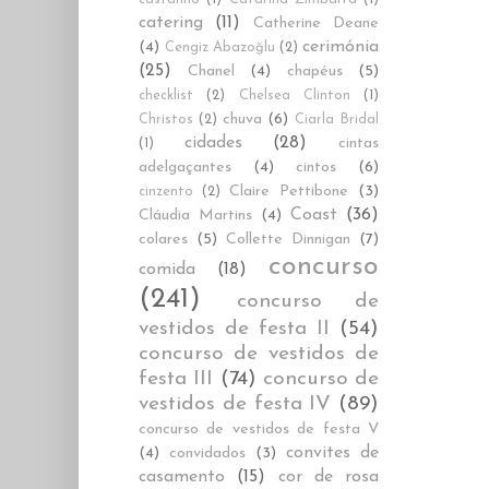
catering
(11)
Catherine Deane
cerimónia
(4)
Cengiz Abazoğlu
(2)
(25)
Chanel
(4)
chapéus
(5)
checklist
(2)
Chelsea Clinton
(1)
chuva
(6)
Christos
(2)
Ciarla Bridal
cidades
(28)
cintas
(1)
adelgaçantes
(4)
cintos
(6)
Claire Pettibone
(3)
cinzento
(2)
Coast
(36)
Cláudia Martins
(4)
colares
(5)
Collette Dinnigan
(7)
concurso
comida
(18)
(241)
concurso de
vestidos de festa II
(54)
concurso de vestidos de
festa III
(74)
concurso de
vestidos de festa IV
(89)
concurso de vestidos de festa V
convites de
(4)
convidados
(3)
casamento
(15)
cor de rosa