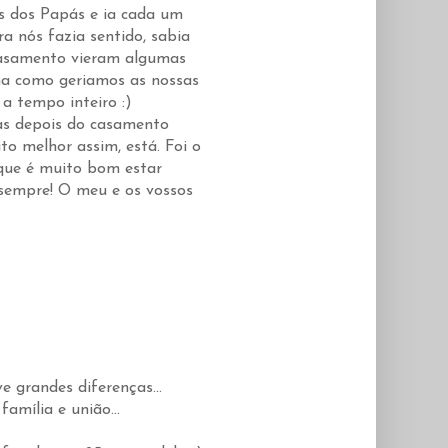
s dos Papás e ia cada um
a nós fazia sentido, sabia
casamento vieram algumas
ma como geriamos as nossas
a tempo inteiro :)
as depois do casamento
o melhor assim, está. Foi o
i que é muito bom estar
sempre! O meu e os vossos
 grandes diferenças...
amília e união...