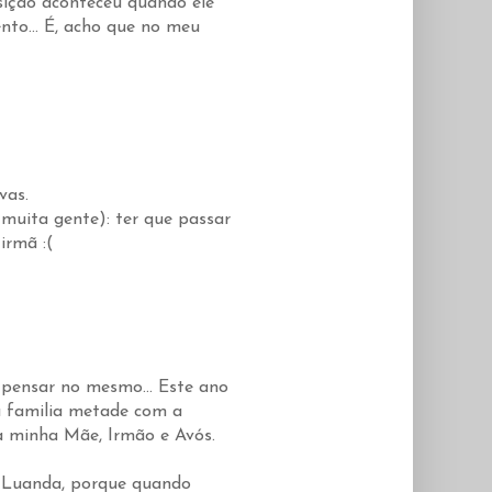
sição aconteceu quando ele
nto... É, acho que no meu
vas.
 muita gente): ter que passar
irmã :(
 pensar no mesmo... Este ano
a familia metade com a
a minha Mãe, Irmão e Avós.
 Luanda, porque quando