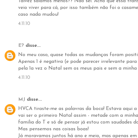
Talvez saiamos menos?? Não sei. Acho que essa tran
veio viver para cá, por isso também não foi o casame
caso nada mudou!
4.11.10
E?
disse...
No meu caso, quase todas as mudanças foram positi
Apenas 1 é negativa (e pode parecer irrelevante para
pela 1a vez o Natal sem os meus pais e sem a minha 
4.11.10
MJ
disse...
HVCA tiraste-me as palavras da boca! Estava aqui a
vai ser o primeiro Natal assim - metade com a minh
familia do T e só de pensar já estou com saudades d
Mas pensemos nas coisas boas!
Já moravamos juntos há ano e meio, mas apenas em