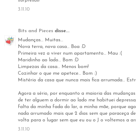
surpresas!
3.11.10
Bits and Pieces
disse...
Mudanças... Muitas...
Nova terra, nova casa... Boa :D
Primeira vez a viver num apartamento... Mau :(
Maridinho ao lado... Bom :D
Limpezas da casa... Menos bom!
Cozinhar o que me apetece... Bom :)
Mistério da casa que nunca mais fica arrumada... Estr
Agora a sério, por enquanto a maioria das mudanças 
de ter alguem a dormir ao lado me habituei depressa
falta da minha fada do lar, a minha mãe, porque ago
nada arrumado mais que 2 dias sem que paraceça de
volta para o lugar sem que eu ou o J o voltemos a ar
3.11.10