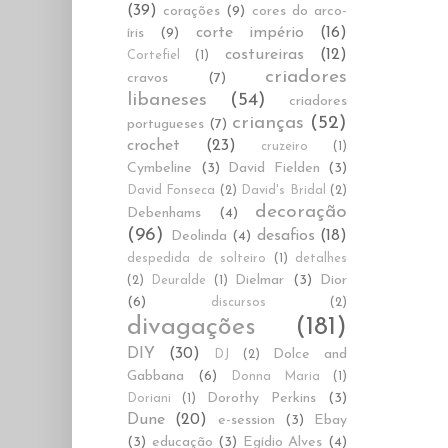
(39)
corações
(9)
cores do arco-
corte império
(16)
íris
(9)
costureiras
(12)
Cortefiel
(1)
criadores
cravos
(7)
libaneses
(54)
criadores
crianças
(52)
portugueses
(7)
crochet
(23)
cruzeiro
(1)
Cymbeline
(3)
David Fielden
(3)
David Fonseca
(2)
David's Bridal
(2)
decoração
Debenhams
(4)
(96)
desafios
(18)
Deolinda
(4)
despedida de solteiro
(1)
detalhes
Dielmar
(3)
Dior
(2)
Deuralde
(1)
(6)
discursos
(2)
divagações
(181)
DIY
(30)
Dolce and
DJ
(2)
Gabbana
(6)
Donna Maria
(1)
Dorothy Perkins
(3)
Doriani
(1)
Dune
(20)
e-session
(3)
Ebay
(3)
educação
(3)
Egídio Alves
(4)