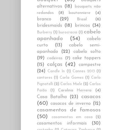
alternativos
(18)
bouquets não
redondos
(8)
boutonniere
(4)
branco
(29)
Brasil
(6)
bridesmaids
(18)
brincos
(34)
cabelo
Burberry
(1)
burocracia
(1)
apanhado
(54)
cabelo
curto
(13)
cabelo semi-
apanhado
(22)
cabelo solto
(19)
cake toppers
cadeiras
(7)
calças
(42)
(15)
campestre
(24)
Candle In
(1)
Cannes 2013
(1)
cantores
(1)
Carla Gomes
(1)
Carlo
Pignatelli
(2)
Carlos Miele
(2)
Carlos
Carolina Herrera
(4)
Paião
(1)
casacos
Casa Batalha
(23)
(60)
casacos de inverno
(12)
casamentos de famosos
(50)
casamentos em casa
(2)
casamentos informais
(30)
castanho
(1)
Catarina Zimbarra
(1)