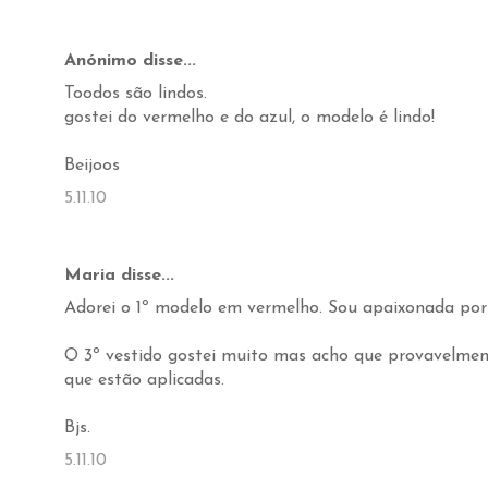
Anónimo disse...
Toodos são lindos.
gostei do vermelho e do azul, o modelo é lindo!
Beijoos
5.11.10
Maria disse...
Adorei o 1º modelo em vermelho. Sou apaixonada por 
O 3º vestido gostei muito mas acho que provavelmen
que estão aplicadas.
Bjs.
5.11.10