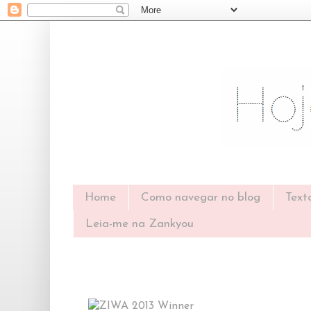
Home
Como navegar no blog
Text
Leia-me na Zankyou