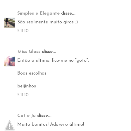
Simples e Elegante
disse...
São realmente muito giros :)
5.11.10
Miss Gloss
disse...
Então o ultimo, fico-me no "goto".
Boas escolhas
beijinhos
5.11.10
Cat e Ju
disse...
Muito bonitos! Adorei o último!