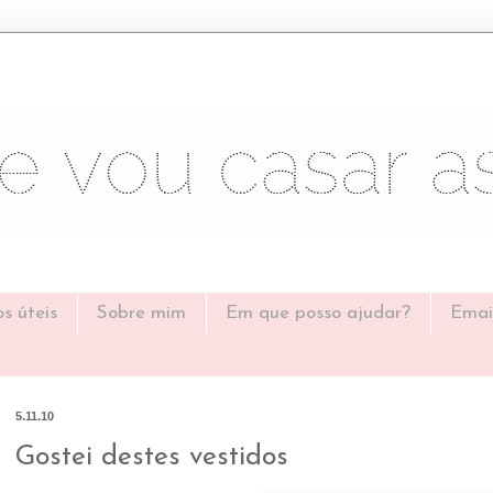
os úteis
Sobre mim
Em que posso ajudar?
Emai
5.11.10
Gostei destes vestidos