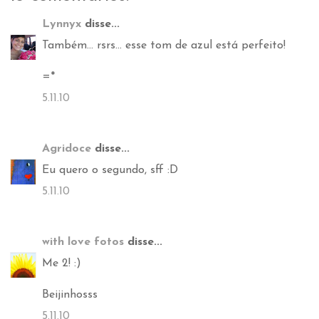
Lynnyx
disse...
Também... rsrs... esse tom de azul está perfeito!
=*
5.11.10
Agridoce
disse...
Eu quero o segundo, sff :D
5.11.10
with love fotos
disse...
Me 2! :)
Beijinhosss
5.11.10