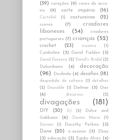
(39)
corações
(9)
cores do arco-
corte império
(16)
íris
(9)
costureiras
(12)
Cortefiel
(1)
criadores
cravos
(7)
libaneses
(54)
criadores
crianças
(52)
portugueses
(7)
crochet
(23)
cruzeiro
(1)
Cymbeline
(3)
David Fielden
(3)
David Fonseca
(2)
David's Bridal
(2)
decoração
Debenhams
(4)
(96)
desafios
(18)
Deolinda
(4)
despedida de solteiro
(1)
detalhes
Dielmar
(3)
Dior
(2)
Deuralde
(1)
(6)
discursos
(2)
divagações
(181)
DIY
(30)
Dolce and
DJ
(2)
Gabbana
(6)
Donna Maria
(1)
Dorothy Perkins
(3)
Doriani
(1)
Dune
(20)
e-session
(3)
Ebay
(3)
educação
(3)
Egídio Alves
(4)