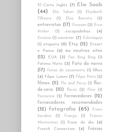
Elie Saab
El Corte Inglés
(7)
(44)
Elie Tahari
(1)
Elizabeth
Fillmore
(1)
Elsa Barreto
(2)
entrevistas
(17)
Enzoani
(2)
Ersa
escapadinhas
(4)
Atelier
(1)
escrever
(7)
Escócia
(1)
Eslováquia
Etsy
(12)
etiqueta
(9)
Etxart
(1)
eu noutros sites
e Panno
(4)
(13)
EUA
(3)
Fan Bing Bing
(1)
Fato do noivo
Fátima Neto
(3)
(17)
filhos
feiras de casamento
(1)
(4)
Filipe Limen
(7)
Filipe Pinto
(2)
filmes
(11)
flor-
Flo and Percy
(1)
de-cera
(10)
flores
(2)
Flow
(1)
fornecedores
(12)
Fornarina
(2)
fornecedores recomendados
fotografia
(65)
(32)
Franc
Sarabia
(1)
França
(1)
Francis
frase do dia
(4)
Montesinos
(1)
frésias
French Connection
(4)