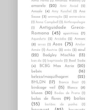
Alma Novia
(1)
Amanda Wakeley
(1)
amarelo
(20)
Amir Awad
(2)
Amsale
(4)
Ana
Amy Kuschel
(1)
Sousa
(3)
animação
(2)
aniversário
(1)
Anna Campbell
(1)
Anthropologie
Antiguidade Greco-
(1)
Romana
(45)
aperitivos
(7)
Armani
Aqueduto
(2)
Arcádia
(2)
Asos
(75)
(8)
arroz
(1)
Atelier
azul
Aimée
(1)
Áustria
(2)
avós
(2)
(22)
Badgley Mischka
(13)
Basil Soda
ban.do
(1)
baptizado
(1)
BCBG Max Azria
(20)
(4)
bebés
(16)
beleza/maquilhagem
(22)
BHLDN
(17)
Bianca Bast
(1)
birdcage veil
(15)
Blanco
(8)
blusas
(30)
Bodas de Prata
(1)
bolos
bolas de flores
(19)
(55)
botões de punho
(1)
bouquet
(85)
bouquets