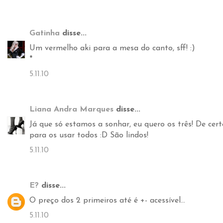
Gatinha
disse...
Um vermelho aki para a mesa do canto, sff! :)
*
5.11.10
Liana Andra Marques
disse...
Já que só estamos a sonhar, eu quero os três! De cer
para os usar todos :D São lindos!
5.11.10
E?
disse...
O preço dos 2 primeiros até é +- acessível...
5.11.10