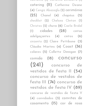
catering
(11)
Catherine Deane
cerimónia
(4)
Cengiz Abazoğlu
(2)
(25)
Chanel
(4)
chapéus
(5)
checklist
(2)
Chelsea Clinton
(1)
chuva
(6)
Christos
(2)
Ciarla Bridal
cidades
(28)
cintas
(1)
adelgaçantes
(4)
cintos
(6)
Claire Pettibone
(3)
cinzento
(2)
Coast
(36)
Cláudia Martins
(4)
colares
(5)
Collette Dinnigan
(7)
concurso
comida
(18)
(241)
concurso de
vestidos de festa II
(54)
concurso de vestidos de
festa III
(74)
concurso de
vestidos de festa IV
(89)
concurso de vestidos de festa V
convites de
(4)
convidados
(3)
casamento
(15)
cor de rosa