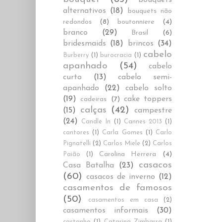
alternativos
(18)
bouquets não
redondos
(8)
boutonniere
(4)
branco
(29)
Brasil
(6)
bridesmaids
(18)
brincos
(34)
cabelo
Burberry
(1)
burocracia
(1)
apanhado
(54)
cabelo
curto
(13)
cabelo semi-
apanhado
(22)
cabelo solto
(19)
cake toppers
cadeiras
(7)
calças
(42)
(15)
campestre
(24)
Candle In
(1)
Cannes 2013
(1)
cantores
(1)
Carla Gomes
(1)
Carlo
Pignatelli
(2)
Carlos Miele
(2)
Carlos
Carolina Herrera
(4)
Paião
(1)
casacos
Casa Batalha
(23)
(60)
casacos de inverno
(12)
casamentos de famosos
(50)
casamentos em casa
(2)
casamentos informais
(30)
castanho
(1)
Catarina Zimbarra
(1)