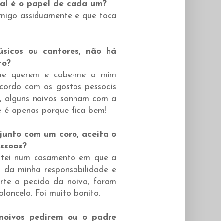
al é o papel de cada um?
migo assiduamente e que toca
sicos ou cantores, não há
to?
ue querem e cabe-me a mim
acordo com os gostos pessoais
s, alguns noivos sonham com a
e é apenas porque fica bem!
junto com um coro, aceita o
essoas?
antei num casamento em que a
m da minha responsabilidade e
rte a pedido da noiva, foram
loncelo. Foi muito bonito.
 noivos pedirem ou o padre