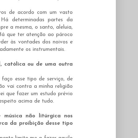
oivos de acordo com um vasto
. Há determinadas partes da
mpre a mesma, o santo, aleluia,
. Há que ter atenção ao pároco
eder às vontades dos noivos e
eadamente os instrumentais.
l, católica ou de uma outra
e faço esse tipo de serviço, de
o vai contra a minha religião
erei que fazer um estudo prévio
espeito acima de tudo.
 música não litúrgica nos
rca da proibição desse tipo