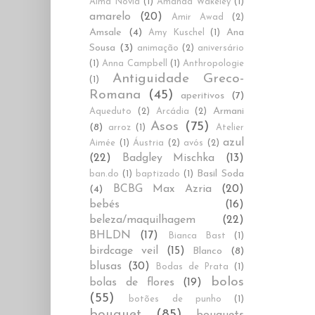
Alma Novia
(1)
Amanda Wakeley
(1)
amarelo
(20)
Amir Awad
(2)
Amsale
(4)
Ana
Amy Kuschel
(1)
Sousa
(3)
animação
(2)
aniversário
(1)
Anna Campbell
(1)
Anthropologie
Antiguidade Greco-
(1)
Romana
(45)
aperitivos
(7)
Armani
Aqueduto
(2)
Arcádia
(2)
Asos
(75)
(8)
arroz
(1)
Atelier
azul
Aimée
(1)
Áustria
(2)
avós
(2)
(22)
Badgley Mischka
(13)
Basil Soda
ban.do
(1)
baptizado
(1)
BCBG Max Azria
(20)
(4)
bebés
(16)
beleza/maquilhagem
(22)
BHLDN
(17)
Bianca Bast
(1)
birdcage veil
(15)
Blanco
(8)
blusas
(30)
Bodas de Prata
(1)
bolos
bolas de flores
(19)
(55)
botões de punho
(1)
bouquet
(85)
bouquets