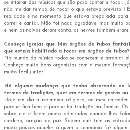
se inteirar das músicas que são para cantar e tocar. 
não me dar tempo de tocar o que estava previsto!!! É
realidade e no momento que estava preparada para 
correr e cantar. Não foi nada agradável mas muito p
e nem os noivos deram conta, os nervos também eram 
Conheço igrejas que têm órgãos de tubos fantás
que esteja habilitado a tocar em órgãos de tubos?
No mundo da música todos se conhecem e arranjar alg
Conheço muito bons organistas com a mesma formaçã
muito fácil juntar.
Há alguma mudança que tenha observado ao l
termos de tradições, quer em termos de gostos ou 
Hoje em dia a cerimónia religiosa, no meu entender,
porque fica bem e porque há tradição na família. O
sobre ela e ficam muito admirados quando lhes falam
cordeiro, oração da paz. Sabem que tem as entrad
muito poucos aqueles a quem a cerimónia faz algum s