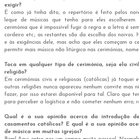
exigir?
É como já tinha dito, o repertório é feito pelos n
leque de músicas que tenho para eles escolherem
cerimónia que é impossível fugir à regra e a letra é se
cordeiro etc.; as restantes são da escolha dos noivos
e às exigências dele, mas acho que eles começam a c
permitir mais música não litúrgica nas cerimónias, nom
Toca em qualquer tipo de cerimónia, seja ela civi
religião?
Em cerimónias civis e religiosas (católicas) já toquei 
outras religiões nunca apareceu nenhum convite mas nã
fazer, por isso estarei disponível para tal. Claro que t
para perceber a logística e não cometer nenhum erro; r
Qual é a sua opinião acerca da introdução de
casamentos católicos? E qual é a sua opinião ace
de música em muitas igrejas?