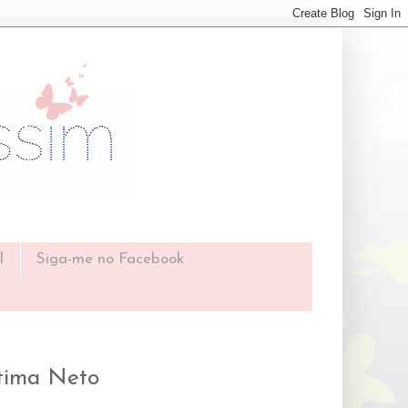
l
Siga-me no Facebook
átima Neto