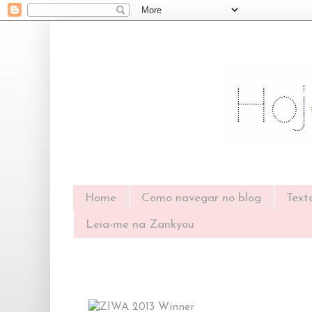
Home
Como navegar no blog
Text
Leia-me na Zankyou