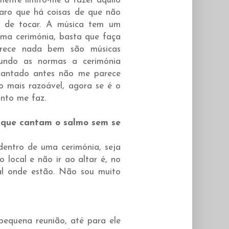
ente limito-me a fazer aquilo
aro que há coisas de que não
e de tocar. A música tem um
numa cerimónia, basta que faça
rece nada bem são músicas
gundo as normas a cerimónia
cantado antes não me parece
o mais razoável, agora se é o
anto me faz.
 que cantam o salmo sem se
dentro de uma cerimónia, seja
o local e não ir ao altar é, no
al onde estão. Não sou muito
equena reunião, até para ele