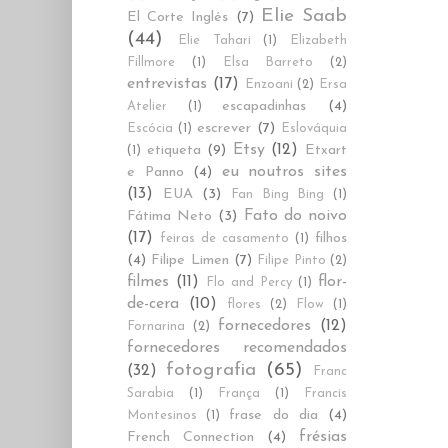
Elie Saab
El Corte Inglés
(7)
(44)
Elie Tahari
(1)
Elizabeth
Fillmore
(1)
Elsa Barreto
(2)
entrevistas
(17)
Enzoani
(2)
Ersa
escapadinhas
(4)
Atelier
(1)
escrever
(7)
Escócia
(1)
Eslováquia
Etsy
(12)
etiqueta
(9)
Etxart
(1)
eu noutros sites
e Panno
(4)
(13)
EUA
(3)
Fan Bing Bing
(1)
Fato do noivo
Fátima Neto
(3)
(17)
filhos
feiras de casamento
(1)
(4)
Filipe Limen
(7)
Filipe Pinto
(2)
filmes
(11)
flor-
Flo and Percy
(1)
de-cera
(10)
flores
(2)
Flow
(1)
fornecedores
(12)
Fornarina
(2)
fornecedores recomendados
fotografia
(65)
(32)
Franc
Sarabia
(1)
França
(1)
Francis
frase do dia
(4)
Montesinos
(1)
frésias
French Connection
(4)