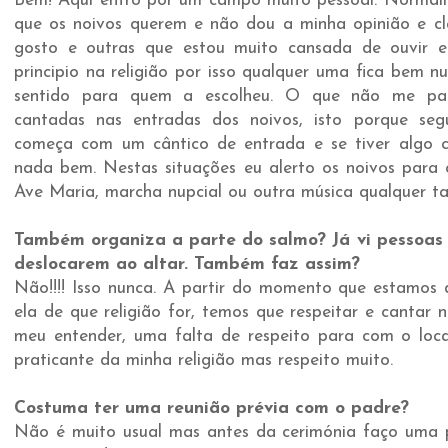
Bem! Aqui entro por um campo muito pessoal. Normalm
que os noivos querem e não dou a minha opinião e cl
gosto e outras que estou muito cansada de ouvir 
principio na religião por isso qualquer uma fica bem 
sentido para quem a escolheu. O que não me pa
cantadas nas entradas dos noivos, isto porque se
começa com um cântico de entrada e se tiver algo 
nada bem. Nestas situações eu alerto os noivos para 
Ave Maria, marcha nupcial ou outra música qualquer t
Também organiza a parte do salmo? Já vi pessoas
deslocarem ao altar. Também faz assim?
Não!!!! Isso nunca. A partir do momento que estamos 
ela de que religião for, temos que respeitar e cantar n
meu entender, uma falta de respeito para com o loc
praticante da minha religião mas respeito muito.
Costuma ter uma reunião prévia com o padre?
Não é muito usual mas antes da cerimónia faço uma p