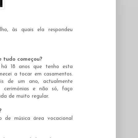
lho, às quais ela respondeu
e tudo começou?
o há 18 anos que tenho esta
omecei a tocar em casamentos.
is de um ano, actualmente
s cerimónias e não só, faço
a de muito regular.
?
no de música área vocacional