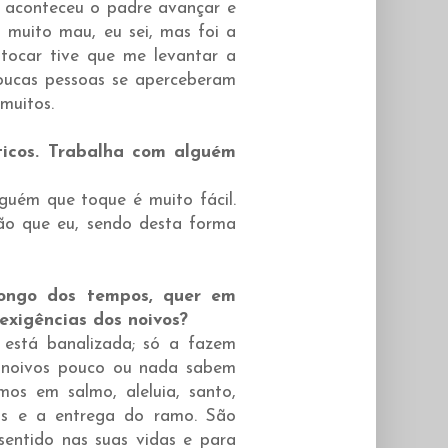
Já aconteceu o padre avançar e
 muito mau, eu sei, mas foi a
tocar tive que me levantar a
oucas pessoas se aperceberam
muitos.
ticos. Trabalha com alguém
uém que toque é muito fácil.
o que eu, sendo desta forma
ongo dos tempos, quer em
exigências dos noivos?
 está banalizada; só a fazem
s noivos pouco ou nada sabem
os em salmo, aleluia, santo,
as e a entrega do ramo. São
entido nas suas vidas e para