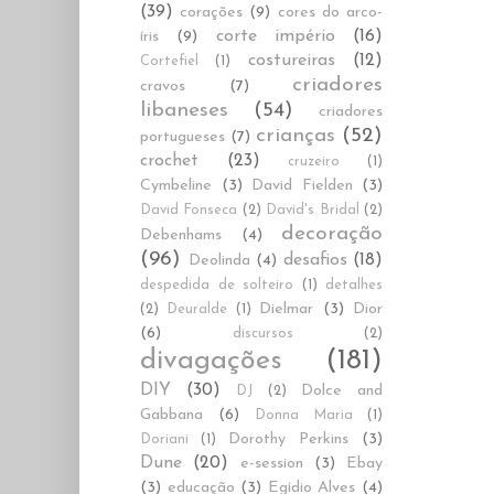
(39)
corações
(9)
cores do arco-
corte império
(16)
íris
(9)
costureiras
(12)
Cortefiel
(1)
criadores
cravos
(7)
libaneses
(54)
criadores
crianças
(52)
portugueses
(7)
crochet
(23)
cruzeiro
(1)
Cymbeline
(3)
David Fielden
(3)
David Fonseca
(2)
David's Bridal
(2)
decoração
Debenhams
(4)
(96)
desafios
(18)
Deolinda
(4)
despedida de solteiro
(1)
detalhes
Dielmar
(3)
Dior
(2)
Deuralde
(1)
(6)
discursos
(2)
divagações
(181)
DIY
(30)
Dolce and
DJ
(2)
Gabbana
(6)
Donna Maria
(1)
Dorothy Perkins
(3)
Doriani
(1)
Dune
(20)
e-session
(3)
Ebay
(3)
educação
(3)
Egídio Alves
(4)