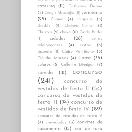
catering
(11)
Catherine Deane
cerimónia
(4)
Cengiz Abazoğlu
(2)
(25)
Chanel
(4)
chapéus
(5)
checklist
(2)
Chelsea Clinton
(1)
chuva
(6)
Christos
(2)
Ciarla Bridal
cidades
(28)
cintas
(1)
adelgaçantes
(4)
cintos
(6)
Claire Pettibone
(3)
cinzento
(2)
Coast
(36)
Cláudia Martins
(4)
colares
(5)
Collette Dinnigan
(7)
concurso
comida
(18)
(241)
concurso de
vestidos de festa II
(54)
concurso de vestidos de
festa III
(74)
concurso de
vestidos de festa IV
(89)
concurso de vestidos de festa V
convites de
(4)
convidados
(3)
casamento
(15)
cor de rosa