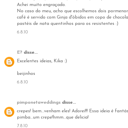
Achei muito engraçado.
No caso do meu, acho que escolhemos dois pormenore
café é servido com Ginja d'óbidos em copo de chocola
pastéis de nata quentinhos para os resistentes :)
6.8.10
E?
disse...
Excelentes ideias, Kika :)
beijinhos
6.8.10
pimponetaweddings
disse...
crepes! bem...venham eles! Adorei!!! Essa ideia é fantá
pimba...um crepe!hmm...que delicia!
7.8.10