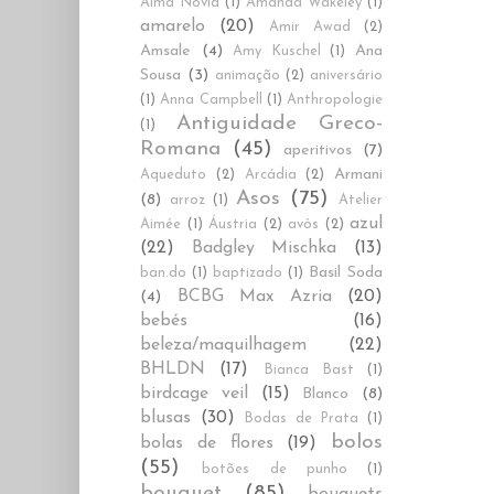
Alma Novia
(1)
Amanda Wakeley
(1)
amarelo
(20)
Amir Awad
(2)
Amsale
(4)
Ana
Amy Kuschel
(1)
Sousa
(3)
animação
(2)
aniversário
(1)
Anna Campbell
(1)
Anthropologie
Antiguidade Greco-
(1)
Romana
(45)
aperitivos
(7)
Armani
Aqueduto
(2)
Arcádia
(2)
Asos
(75)
(8)
arroz
(1)
Atelier
azul
Aimée
(1)
Áustria
(2)
avós
(2)
(22)
Badgley Mischka
(13)
Basil Soda
ban.do
(1)
baptizado
(1)
BCBG Max Azria
(20)
(4)
bebés
(16)
beleza/maquilhagem
(22)
BHLDN
(17)
Bianca Bast
(1)
birdcage veil
(15)
Blanco
(8)
blusas
(30)
Bodas de Prata
(1)
bolos
bolas de flores
(19)
(55)
botões de punho
(1)
bouquet
(85)
bouquets