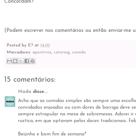
Concordam?
(Podem escrever nos comentários ou então enviar-me u
Posted by
E?
at
14:10
Marcadores:
aperitivos
,
catering
,
comida
15 comentários:
Nada
disse...
Acho que as comidas simples são sempre uma escolha
convidados enjoados ou com dores de barriga deve s
sempre estrapular na mesa de sobremesas. Adorei i
rustica, em que optaram pelos doces tradicionais...f
Beijinho e bom fim de semana*