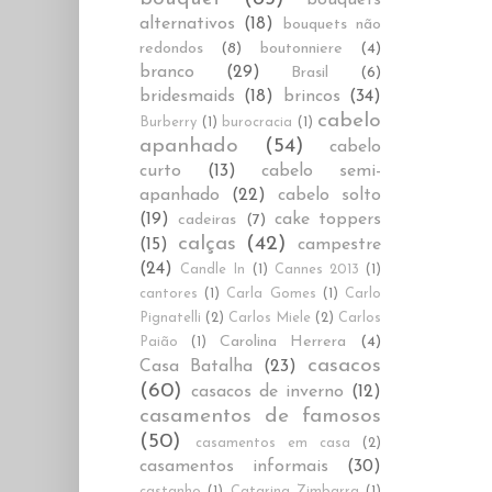
alternativos
(18)
bouquets não
redondos
(8)
boutonniere
(4)
branco
(29)
Brasil
(6)
bridesmaids
(18)
brincos
(34)
cabelo
Burberry
(1)
burocracia
(1)
apanhado
(54)
cabelo
curto
(13)
cabelo semi-
apanhado
(22)
cabelo solto
(19)
cake toppers
cadeiras
(7)
calças
(42)
(15)
campestre
(24)
Candle In
(1)
Cannes 2013
(1)
cantores
(1)
Carla Gomes
(1)
Carlo
Pignatelli
(2)
Carlos Miele
(2)
Carlos
Carolina Herrera
(4)
Paião
(1)
casacos
Casa Batalha
(23)
(60)
casacos de inverno
(12)
casamentos de famosos
(50)
casamentos em casa
(2)
casamentos informais
(30)
castanho
(1)
Catarina Zimbarra
(1)