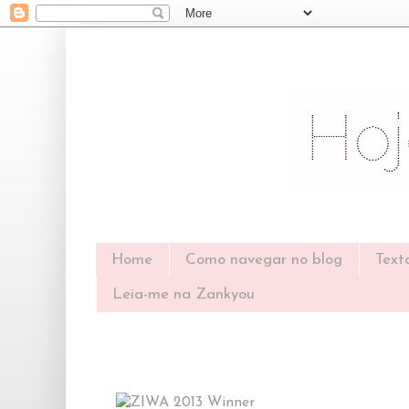
Home
Como navegar no blog
Text
Leia-me na Zankyou