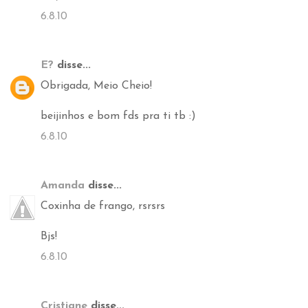
6.8.10
E?
disse...
Obrigada, Meio Cheio!
beijinhos e bom fds pra ti tb :)
6.8.10
Amanda
disse...
Coxinha de frango, rsrsrs
Bjs!
6.8.10
Cristiane
disse...