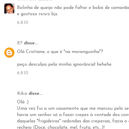
Bolinha de queijo não pode faltar e bobó de camarã
e gostoso rsrsrs bjs.
6.8.10
E?
disse...
Olá Cristiane, o que é "na moranguinha"?
peço desculpa pela minha ignorância! hehehe
6.8.10
Kika
disse...
Olá :)
Uma vez fui a um casamento que me marcou pelo segu
havia um senhor só a fazer crepes à vontade dos co
daquelas "frigideiras" redondas das creperias, fazia o
recheio (Doce, chocolate, mel, fruta, etc...)!