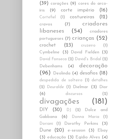
(39)
corações
(9)
cores do arco-
corte império
(16)
íris
(9)
costureiras
(12)
Cortefiel
(1)
criadores
cravos
(7)
libaneses
(54)
criadores
crianças
(52)
portugueses
(7)
crochet
(23)
cruzeiro
(1)
Cymbeline
(3)
David Fielden
(3)
David Fonseca
(2)
David's Bridal
(2)
decoração
Debenhams
(4)
(96)
desafios
(18)
Deolinda
(4)
despedida de solteiro
(1)
detalhes
Dielmar
(3)
Dior
(2)
Deuralde
(1)
(6)
discursos
(2)
divagações
(181)
DIY
(30)
Dolce and
DJ
(2)
Gabbana
(6)
Donna Maria
(1)
Dorothy Perkins
(3)
Doriani
(1)
Dune
(20)
e-session
(3)
Ebay
(3)
educação
(3)
Egídio Alves
(4)