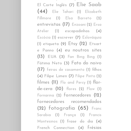
Elie Saab
El Corte Inglés
(7)
(44)
Elie Tahari
(1)
Elizabeth
Fillmore
(1)
Elsa Barreto
(2)
entrevistas
(17)
Enzoani
(2)
Ersa
escapadinhas
(4)
Atelier
(1)
escrever
(7)
Escócia
(1)
Eslováquia
Etsy
(12)
etiqueta
(9)
Etxart
(1)
eu noutros sites
e Panno
(4)
(13)
EUA
(3)
Fan Bing Bing
(1)
Fato do noivo
Fátima Neto
(3)
(17)
filhos
feiras de casamento
(1)
(4)
Filipe Limen
(7)
Filipe Pinto
(2)
filmes
(11)
flor-
Flo and Percy
(1)
de-cera
(10)
flores
(2)
Flow
(1)
fornecedores
(12)
Fornarina
(2)
fornecedores recomendados
fotografia
(65)
(32)
Franc
Sarabia
(1)
França
(1)
Francis
frase do dia
(4)
Montesinos
(1)
frésias
French Connection
(4)