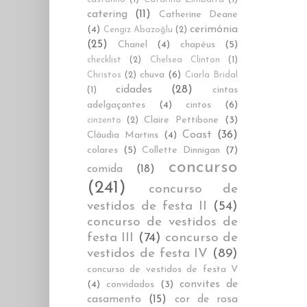
catering
(11)
Catherine Deane
cerimónia
(4)
Cengiz Abazoğlu
(2)
(25)
Chanel
(4)
chapéus
(5)
checklist
(2)
Chelsea Clinton
(1)
chuva
(6)
Christos
(2)
Ciarla Bridal
cidades
(28)
cintas
(1)
adelgaçantes
(4)
cintos
(6)
Claire Pettibone
(3)
cinzento
(2)
Coast
(36)
Cláudia Martins
(4)
colares
(5)
Collette Dinnigan
(7)
concurso
comida
(18)
(241)
concurso de
vestidos de festa II
(54)
concurso de vestidos de
festa III
(74)
concurso de
vestidos de festa IV
(89)
concurso de vestidos de festa V
convites de
(4)
convidados
(3)
casamento
(15)
cor de rosa