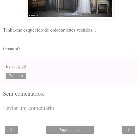
Tinha-me esquecido de colocar estes vestidos...
Gostam?
E?
at
12:28
Partilhar
Sem comentários:
Enviar um comentário
‹
›
Página inicial