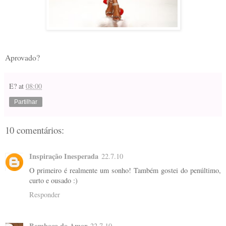
Aprovado?
E?
at
08:00
Partilhar
10 comentários:
Inspiração Inesperada
22.7.10
O primeiro é realmente um sonho! Também gostei do penúltimo,
curto e ousado :)
Responder
Bomboca do Amor
22.7.10