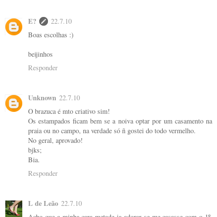
E?
22.7.10
Boas escolhas :)
beijinhos
Responder
Unknown
22.7.10
O brazuca é mto criativo sim!
Os estampados ficam bem se a noiva optar por um casamento na
praia ou no campo, na verdade só ñ gostei do todo vermelho.
No geral, aprovado!
bjks;
Bia.
Responder
L de Leão
22.7.10
Acho que a minha cara metade ia adorar se me casasse com o 1º,