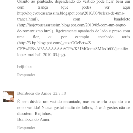
Quanto ao penteado, dependendo do vestido pode ficar bem um
com trança (que podes ver aqui
http://hojevoucasarassim.blogspot.com/2010/03/beleza-de-uma-
tranca.html), com bandolete
(http://hojevoucasarassim.blogspot.com/2010/05/com-um-toque-
de-romantismo.html), ligeiramente apanhado de lado e preso com
uma flor, ou por exemplo apanhado atrás
(http://3.bp.blogspot.com/_cuxaOOeFctw/S-
CFEwRBvAI/AAAAAAAACPA/K5JMOomzSMI/s1600/jennifer-
lopez-met-ball-2010-03.jpg).
beijinhos
Responder
Bomboca do Amor
22.7.10
É sem dúvida um vestido encantado, mas eu usaria o quinto e o
nono vestido! Nunca gostei muito de folhos, lá está gostos não se
discutem. Beijinhos,
Bomboca do Amor.
Responder