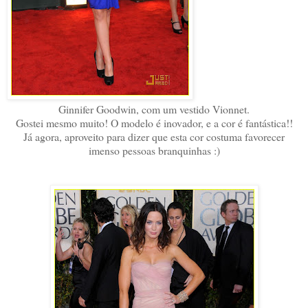
Ginnifer Goodwin, com um vestido Vionnet
.
Gostei mesmo muito! O modelo é inovador, e a cor é fantástica!!
Já agora, aproveito para dizer que esta cor costuma favorecer
imenso pessoas branquinhas :)