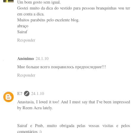
Um bom gosto sem igual.
Gostei muito da dica do vestido para pessoas branquinhas vou ter
em conta a dica.
Muitos parabéns pelo excelente blog.
abraço
Sairaf
Responder
Anónimo
24.1.10
Мне больше всего понравилось предпоследнее!!!
Responder
E?
24.1.10
Anastasia, I loved it too! And I must say that I've been impressed
by Reem Acra lately.
Sairaf e Pmb, muito obrigada pelas vossas visitas e pelos
comentários :)