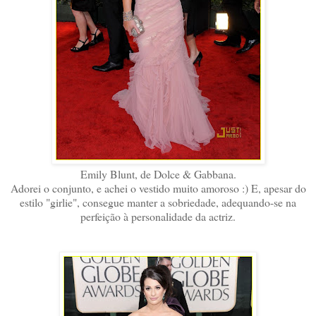
Emily Blunt, de Dolce & Gabbana.
Adorei o conjunto, e achei o vestido muito amoroso :) E, apesar do
estilo "girlie", consegue manter a sobriedade, adequando-se na
perfeição à personalidade da actriz.