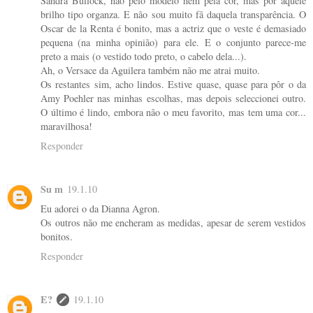
Sandra Bullock, não pelo modelo nem pela cor, mas por aquele
brilho tipo organza. E não sou muito fã daquela transparência. O
Oscar de la Renta é bonito, mas a actriz que o veste é demasiado
pequena (na minha opinião) para ele. E o conjunto parece-me
preto a mais (o vestido todo preto, o cabelo dela...).
Ah, o Versace da Aguilera também não me atrai muito.
Os restantes sim, acho lindos. Estive quase, quase para pôr o da
Amy Poehler nas minhas escolhas, mas depois seleccionei outro.
O último é lindo, embora não o meu favorito, mas tem uma cor...
maravilhosa!
Responder
Su m
19.1.10
Eu adorei o da Dianna Agron.
Os outros não me encheram as medidas, apesar de serem vestidos
bonitos.
Responder
E?
19.1.10