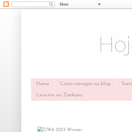
Home
Como navegar no blog
Text
Leia-me na Zankyou