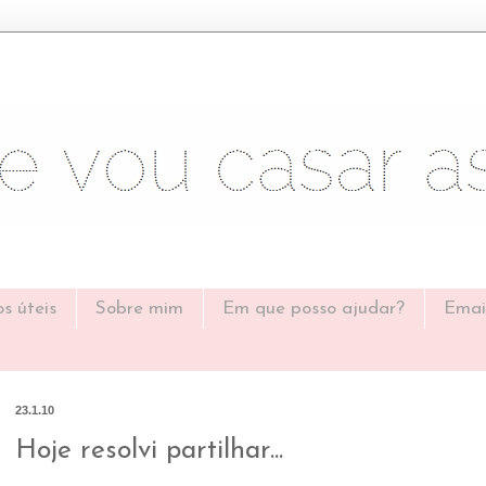
os úteis
Sobre mim
Em que posso ajudar?
Emai
23.1.10
Hoje resolvi partilhar...