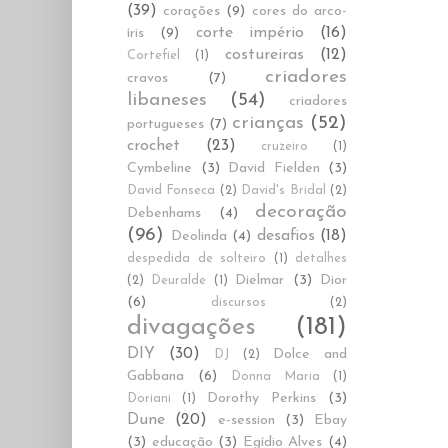
(39)
corações
(9)
cores do arco-
corte império
(16)
íris
(9)
costureiras
(12)
Cortefiel
(1)
criadores
cravos
(7)
libaneses
(54)
criadores
crianças
(52)
portugueses
(7)
crochet
(23)
cruzeiro
(1)
Cymbeline
(3)
David Fielden
(3)
David Fonseca
(2)
David's Bridal
(2)
decoração
Debenhams
(4)
(96)
desafios
(18)
Deolinda
(4)
despedida de solteiro
(1)
detalhes
Dielmar
(3)
Dior
(2)
Deuralde
(1)
(6)
discursos
(2)
divagações
(181)
DIY
(30)
Dolce and
DJ
(2)
Gabbana
(6)
Donna Maria
(1)
Dorothy Perkins
(3)
Doriani
(1)
Dune
(20)
e-session
(3)
Ebay
(3)
educação
(3)
Egídio Alves
(4)