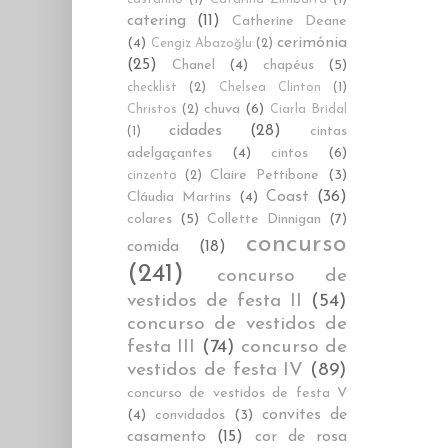
catering
(11)
Catherine Deane
cerimónia
(4)
Cengiz Abazoğlu
(2)
(25)
Chanel
(4)
chapéus
(5)
checklist
(2)
Chelsea Clinton
(1)
chuva
(6)
Christos
(2)
Ciarla Bridal
cidades
(28)
cintas
(1)
adelgaçantes
(4)
cintos
(6)
Claire Pettibone
(3)
cinzento
(2)
Coast
(36)
Cláudia Martins
(4)
colares
(5)
Collette Dinnigan
(7)
concurso
comida
(18)
(241)
concurso de
vestidos de festa II
(54)
concurso de vestidos de
festa III
(74)
concurso de
vestidos de festa IV
(89)
concurso de vestidos de festa V
convites de
(4)
convidados
(3)
casamento
(15)
cor de rosa