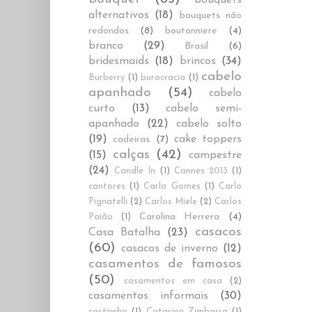
alternativos
(18)
bouquets não
redondos
(8)
boutonniere
(4)
branco
(29)
Brasil
(6)
bridesmaids
(18)
brincos
(34)
cabelo
Burberry
(1)
burocracia
(1)
apanhado
(54)
cabelo
curto
(13)
cabelo semi-
apanhado
(22)
cabelo solto
(19)
cake toppers
cadeiras
(7)
calças
(42)
(15)
campestre
(24)
Candle In
(1)
Cannes 2013
(1)
cantores
(1)
Carla Gomes
(1)
Carlo
Pignatelli
(2)
Carlos Miele
(2)
Carlos
Carolina Herrera
(4)
Paião
(1)
casacos
Casa Batalha
(23)
(60)
casacos de inverno
(12)
casamentos de famosos
(50)
casamentos em casa
(2)
casamentos informais
(30)
castanho
(1)
Catarina Zimbarra
(1)