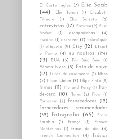
Elie Saab
El Corte Inglés
(7)
(44)
Elie Tahari
(1)
Elizabeth
Fillmore
(1)
Elsa Barreto
(2)
entrevistas
(17)
Enzoani
(2)
Ersa
escapadinhas
(4)
Atelier
(1)
escrever
(7)
Escócia
(1)
Eslováquia
Etsy
(12)
etiqueta
(9)
Etxart
(1)
eu noutros sites
e Panno
(4)
(13)
EUA
(3)
Fan Bing Bing
(1)
Fato do noivo
Fátima Neto
(3)
(17)
filhos
feiras de casamento
(1)
(4)
Filipe Limen
(7)
Filipe Pinto
(2)
filmes
(11)
flor-
Flo and Percy
(1)
de-cera
(10)
flores
(2)
Flow
(1)
fornecedores
(12)
Fornarina
(2)
fornecedores recomendados
fotografia
(65)
(32)
Franc
Sarabia
(1)
França
(1)
Francis
frase do dia
(4)
Montesinos
(1)
frésias
French Connection
(4)