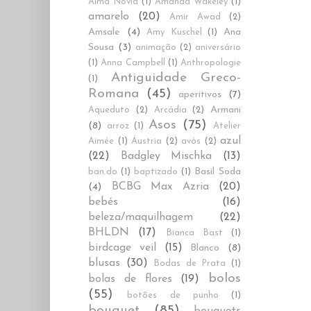
Alma Novia
(1)
Amanda Wakeley
(1)
amarelo
(20)
Amir Awad
(2)
Amsale
(4)
Ana
Amy Kuschel
(1)
Sousa
(3)
animação
(2)
aniversário
(1)
Anna Campbell
(1)
Anthropologie
Antiguidade Greco-
(1)
Romana
(45)
aperitivos
(7)
Armani
Aqueduto
(2)
Arcádia
(2)
Asos
(75)
(8)
arroz
(1)
Atelier
azul
Aimée
(1)
Áustria
(2)
avós
(2)
(22)
Badgley Mischka
(13)
Basil Soda
ban.do
(1)
baptizado
(1)
BCBG Max Azria
(20)
(4)
bebés
(16)
beleza/maquilhagem
(22)
BHLDN
(17)
Bianca Bast
(1)
birdcage veil
(15)
Blanco
(8)
blusas
(30)
Bodas de Prata
(1)
bolos
bolas de flores
(19)
(55)
botões de punho
(1)
bouquet
(85)
bouquets