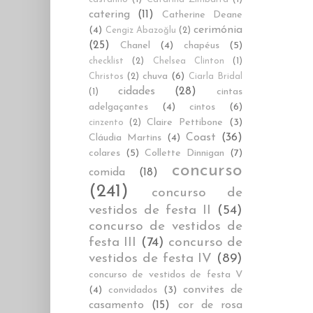
catering
(11)
Catherine Deane
cerimónia
(4)
Cengiz Abazoğlu
(2)
(25)
Chanel
(4)
chapéus
(5)
checklist
(2)
Chelsea Clinton
(1)
chuva
(6)
Christos
(2)
Ciarla Bridal
cidades
(28)
cintas
(1)
adelgaçantes
(4)
cintos
(6)
Claire Pettibone
(3)
cinzento
(2)
Coast
(36)
Cláudia Martins
(4)
colares
(5)
Collette Dinnigan
(7)
concurso
comida
(18)
(241)
concurso de
vestidos de festa II
(54)
concurso de vestidos de
festa III
(74)
concurso de
vestidos de festa IV
(89)
concurso de vestidos de festa V
convites de
(4)
convidados
(3)
casamento
(15)
cor de rosa