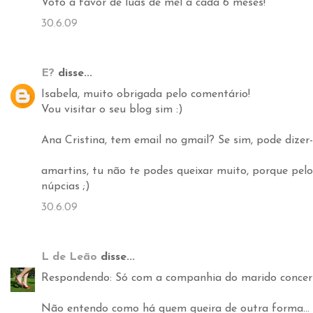
Voto a favor de luas de mel a cada 6 meses!
30.6.09
E?
disse...
Isabela, muito obrigada pelo comentário!
Vou visitar o seu blog sim :)
Ana Cristina, tem email no gmail? Se sim, pode dizer
amartins, tu não te podes queixar muito, porque pelo
núpcias ;)
30.6.09
L de Leão
disse...
Respondendo: Só com a companhia do marido concert
Não entendo como há quem queira de outra forma...