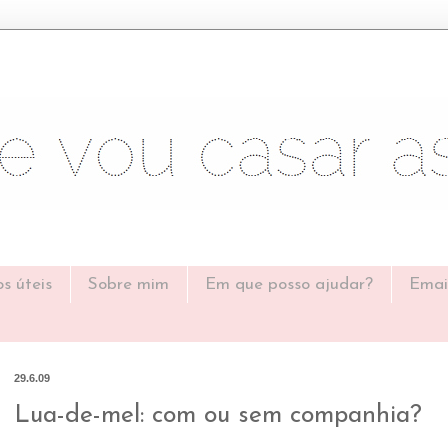
os úteis
Sobre mim
Em que posso ajudar?
Emai
29.6.09
Lua-de-mel: com ou sem companhia?