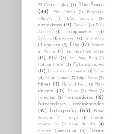
Elie Saab
El Corte Inglés
(7)
(44)
Elie Tahari
(1)
Elizabeth
Fillmore
(1)
Elsa Barreto
(2)
entrevistas
(17)
Enzoani
(2)
Ersa
escapadinhas
(4)
Atelier
(1)
escrever
(7)
Escócia
(1)
Eslováquia
Etsy
(12)
etiqueta
(9)
Etxart
(1)
eu noutros sites
e Panno
(4)
(13)
EUA
(3)
Fan Bing Bing
(1)
Fato do noivo
Fátima Neto
(3)
(17)
filhos
feiras de casamento
(1)
(4)
Filipe Limen
(7)
Filipe Pinto
(2)
filmes
(11)
flor-
Flo and Percy
(1)
de-cera
(10)
flores
(2)
Flow
(1)
fornecedores
(12)
Fornarina
(2)
fornecedores recomendados
fotografia
(65)
(32)
Franc
Sarabia
(1)
França
(1)
Francis
frase do dia
(4)
Montesinos
(1)
frésias
French Connection
(4)