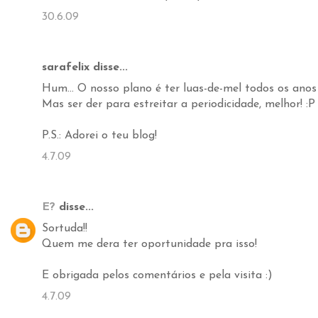
30.6.09
sarafelix disse...
Hum... O nosso plano é ter luas-de-mel todos os anos
Mas ser der para estreitar a periodicidade, melhor! :P
P.S.: Adorei o teu blog!
4.7.09
E?
disse...
Sortuda!!
Quem me dera ter oportunidade pra isso!
E obrigada pelos comentários e pela visita :)
4.7.09