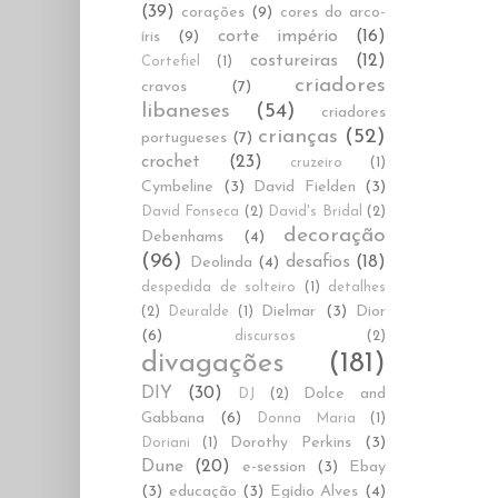
(39)
corações
(9)
cores do arco-
corte império
(16)
íris
(9)
costureiras
(12)
Cortefiel
(1)
criadores
cravos
(7)
libaneses
(54)
criadores
crianças
(52)
portugueses
(7)
crochet
(23)
cruzeiro
(1)
Cymbeline
(3)
David Fielden
(3)
David Fonseca
(2)
David's Bridal
(2)
decoração
Debenhams
(4)
(96)
desafios
(18)
Deolinda
(4)
despedida de solteiro
(1)
detalhes
Dielmar
(3)
Dior
(2)
Deuralde
(1)
(6)
discursos
(2)
divagações
(181)
DIY
(30)
Dolce and
DJ
(2)
Gabbana
(6)
Donna Maria
(1)
Dorothy Perkins
(3)
Doriani
(1)
Dune
(20)
e-session
(3)
Ebay
(3)
educação
(3)
Egídio Alves
(4)