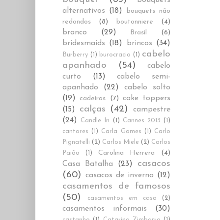
alternativos
(18)
bouquets não
redondos
(8)
boutonniere
(4)
branco
(29)
Brasil
(6)
bridesmaids
(18)
brincos
(34)
cabelo
Burberry
(1)
burocracia
(1)
apanhado
(54)
cabelo
curto
(13)
cabelo semi-
apanhado
(22)
cabelo solto
(19)
cake toppers
cadeiras
(7)
calças
(42)
(15)
campestre
(24)
Candle In
(1)
Cannes 2013
(1)
cantores
(1)
Carla Gomes
(1)
Carlo
Pignatelli
(2)
Carlos Miele
(2)
Carlos
Carolina Herrera
(4)
Paião
(1)
casacos
Casa Batalha
(23)
(60)
casacos de inverno
(12)
casamentos de famosos
(50)
casamentos em casa
(2)
casamentos informais
(30)
castanho
(1)
Catarina Zimbarra
(1)