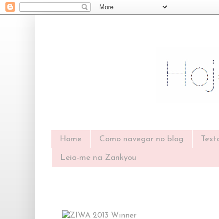
Home
Como navegar no blog
Text
Leia-me na Zankyou