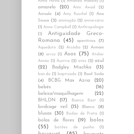
Alma Novia
(1)
Amanda Wakeley
(1)
amarelo
(20)
Amir Awad
(2)
Amsale
(4)
Ana
Amy Kuschel
(1)
Sousa
(3)
animação
(2)
aniversário
(1)
Anna Campbell
(1)
Anthropologie
Antiguidade Greco-
(1)
Romana
(45)
aperitivos
(7)
Armani
Aqueduto
(2)
Arcádia
(2)
Asos
(75)
(8)
arroz
(1)
Atelier
azul
Aimée
(1)
Áustria
(2)
avós
(2)
(22)
Badgley Mischka
(13)
Basil Soda
ban.do
(1)
baptizado
(1)
BCBG Max Azria
(20)
(4)
bebés
(16)
beleza/maquilhagem
(22)
BHLDN
(17)
Bianca Bast
(1)
birdcage veil
(15)
Blanco
(8)
blusas
(30)
Bodas de Prata
(1)
bolos
bolas de flores
(19)
(55)
botões de punho
(1)
bouquet
(85)
bouquets