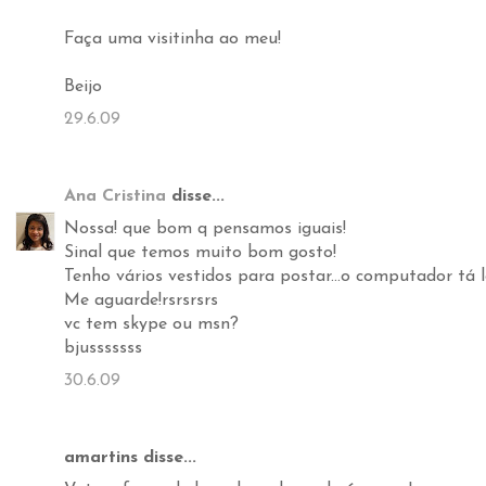
Faça uma visitinha ao meu!
Beijo
29.6.09
Ana Cristina
disse...
Nossa! que bom q pensamos iguais!
Sinal que temos muito bom gosto!
Tenho vários vestidos para postar...o computador tá lo
Me aguarde!rsrsrsrs
vc tem skype ou msn?
bjusssssss
30.6.09
amartins disse...