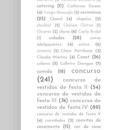
catering
(11)
Catherine Deane
cerimónia
(4)
Cengiz Abazoğlu
(2)
(25)
Chanel
(4)
chapéus
(5)
checklist
(2)
Chelsea Clinton
(1)
chuva
(6)
Christos
(2)
Ciarla Bridal
cidades
(28)
cintas
(1)
adelgaçantes
(4)
cintos
(6)
Claire Pettibone
(3)
cinzento
(2)
Coast
(36)
Cláudia Martins
(4)
colares
(5)
Collette Dinnigan
(7)
concurso
comida
(18)
(241)
concurso de
vestidos de festa II
(54)
concurso de vestidos de
festa III
(74)
concurso de
vestidos de festa IV
(89)
concurso de vestidos de festa V
convites de
(4)
convidados
(3)
casamento
(15)
cor de rosa