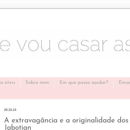
os úteis
Sobre mim
Em que posso ajudar?
Emai
20.10.14
A extravagância e a originalidade dos 
Jabotian