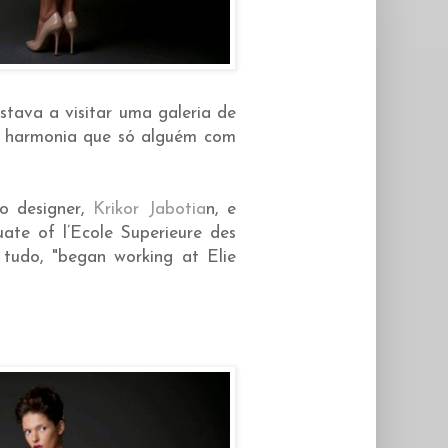
stava a visitar uma galeria de
 harmonia que só alguém com
do designer,
Krikor Jabotia
n, e
ate of l’Ecole Superieure des
 tudo, "began working at Elie