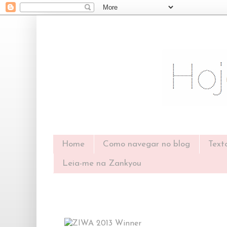
Home
Como navegar no blog
Text
Leia-me na Zankyou