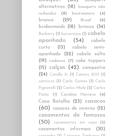
alternativos
(18)
bouquets não
redondos
(8)
boutonniere
(4)
branco
(29)
Brasil
(6)
bridesmaids
(18)
brincos
(34)
cabelo
Burberry
(1)
burocracia
(1)
apanhado
(54)
cabelo
curto
(13)
cabelo semi-
apanhado
(22)
cabelo solto
(19)
cake toppers
cadeiras
(7)
calças
(42)
(15)
campestre
(24)
Candle In
(1)
Cannes 2013
(1)
cantores
(1)
Carla Gomes
(1)
Carlo
Pignatelli
(2)
Carlos Miele
(2)
Carlos
Carolina Herrera
(4)
Paião
(1)
casacos
Casa Batalha
(23)
(60)
casacos de inverno
(12)
casamentos de famosos
(50)
casamentos em casa
(2)
casamentos informais
(30)
castanho
(1)
Catarina Zimbarra
(1)