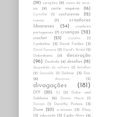
(39)
corações
(9)
cores do arco-
corte império
(16)
íris
(9)
costureiras
(12)
Cortefiel
(1)
criadores
cravos
(7)
libaneses
(54)
criadores
crianças
(52)
portugueses
(7)
crochet
(23)
cruzeiro
(1)
Cymbeline
(3)
David Fielden
(3)
David Fonseca
(2)
David's Bridal
(2)
decoração
Debenhams
(4)
(96)
desafios
(18)
Deolinda
(4)
despedida de solteiro
(1)
detalhes
Dielmar
(3)
Dior
(2)
Deuralde
(1)
(6)
discursos
(2)
divagações
(181)
DIY
(30)
Dolce and
DJ
(2)
Gabbana
(6)
Donna Maria
(1)
Dorothy Perkins
(3)
Doriani
(1)
Dune
(20)
e-session
(3)
Ebay
(3)
educação
(3)
Egídio Alves
(4)