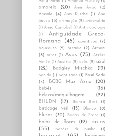
Alma Novia
(1)
Amanda Wakeley
(1)
amarelo
(20)
Amir Awad
(2)
Amsale
(4)
Ana
Amy Kuschel
(1)
Sousa
(3)
animação
(2)
aniversário
(1)
Anna Campbell
(1)
Anthropologie
Antiguidade Greco-
(1)
Romana
(45)
aperitivos
(7)
Armani
Aqueduto
(2)
Arcádia
(2)
Asos
(75)
(8)
arroz
(1)
Atelier
azul
Aimée
(1)
Áustria
(2)
avós
(2)
(22)
Badgley Mischka
(13)
Basil Soda
ban.do
(1)
baptizado
(1)
BCBG Max Azria
(20)
(4)
bebés
(16)
beleza/maquilhagem
(22)
BHLDN
(17)
Bianca Bast
(1)
birdcage veil
(15)
Blanco
(8)
blusas
(30)
Bodas de Prata
(1)
bolos
bolas de flores
(19)
(55)
botões de punho
(1)
bouquet
(85)
bouquets