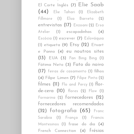
Elie Saab
El Corte Inglés
(7)
(44)
Elie Tahari
(1)
Elizabeth
Fillmore
(1)
Elsa Barreto
(2)
entrevistas
(17)
Enzoani
(2)
Ersa
escapadinhas
(4)
Atelier
(1)
escrever
(7)
Escócia
(1)
Eslováquia
Etsy
(12)
etiqueta
(9)
Etxart
(1)
eu noutros sites
e Panno
(4)
(13)
EUA
(3)
Fan Bing Bing
(1)
Fato do noivo
Fátima Neto
(3)
(17)
filhos
feiras de casamento
(1)
(4)
Filipe Limen
(7)
Filipe Pinto
(2)
filmes
(11)
flor-
Flo and Percy
(1)
de-cera
(10)
flores
(2)
Flow
(1)
fornecedores
(12)
Fornarina
(2)
fornecedores recomendados
fotografia
(65)
(32)
Franc
Sarabia
(1)
França
(1)
Francis
frase do dia
(4)
Montesinos
(1)
frésias
French Connection
(4)