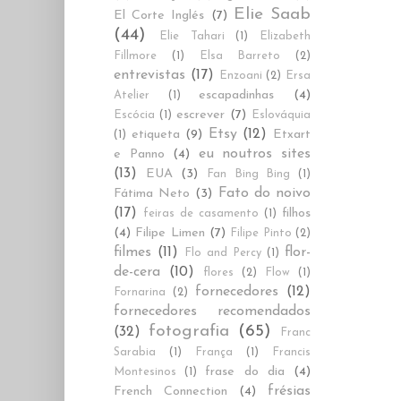
Elie Saab
El Corte Inglés
(7)
(44)
Elie Tahari
(1)
Elizabeth
Fillmore
(1)
Elsa Barreto
(2)
entrevistas
(17)
Enzoani
(2)
Ersa
escapadinhas
(4)
Atelier
(1)
escrever
(7)
Escócia
(1)
Eslováquia
Etsy
(12)
etiqueta
(9)
Etxart
(1)
eu noutros sites
e Panno
(4)
(13)
EUA
(3)
Fan Bing Bing
(1)
Fato do noivo
Fátima Neto
(3)
(17)
filhos
feiras de casamento
(1)
(4)
Filipe Limen
(7)
Filipe Pinto
(2)
filmes
(11)
flor-
Flo and Percy
(1)
de-cera
(10)
flores
(2)
Flow
(1)
fornecedores
(12)
Fornarina
(2)
fornecedores recomendados
fotografia
(65)
(32)
Franc
Sarabia
(1)
França
(1)
Francis
frase do dia
(4)
Montesinos
(1)
frésias
French Connection
(4)