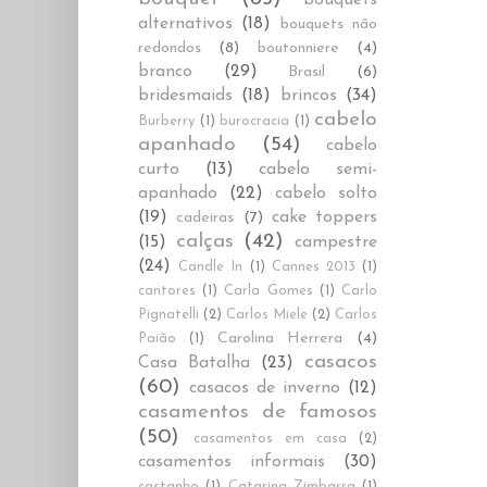
alternativos
(18)
bouquets não
redondos
(8)
boutonniere
(4)
branco
(29)
Brasil
(6)
bridesmaids
(18)
brincos
(34)
cabelo
Burberry
(1)
burocracia
(1)
apanhado
(54)
cabelo
curto
(13)
cabelo semi-
apanhado
(22)
cabelo solto
(19)
cake toppers
cadeiras
(7)
calças
(42)
(15)
campestre
(24)
Candle In
(1)
Cannes 2013
(1)
cantores
(1)
Carla Gomes
(1)
Carlo
Pignatelli
(2)
Carlos Miele
(2)
Carlos
Carolina Herrera
(4)
Paião
(1)
casacos
Casa Batalha
(23)
(60)
casacos de inverno
(12)
casamentos de famosos
(50)
casamentos em casa
(2)
casamentos informais
(30)
castanho
(1)
Catarina Zimbarra
(1)