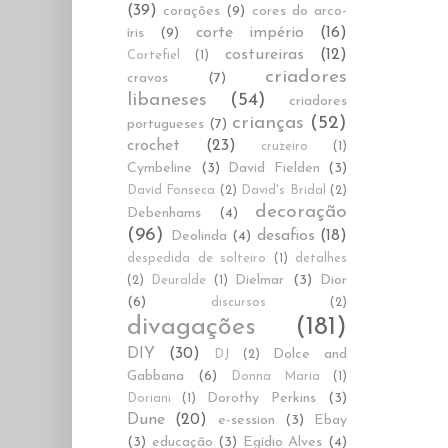
(39)
corações
(9)
cores do arco-
corte império
(16)
íris
(9)
costureiras
(12)
Cortefiel
(1)
criadores
cravos
(7)
libaneses
(54)
criadores
crianças
(52)
portugueses
(7)
crochet
(23)
cruzeiro
(1)
Cymbeline
(3)
David Fielden
(3)
David Fonseca
(2)
David's Bridal
(2)
decoração
Debenhams
(4)
(96)
desafios
(18)
Deolinda
(4)
despedida de solteiro
(1)
detalhes
Dielmar
(3)
Dior
(2)
Deuralde
(1)
(6)
discursos
(2)
divagações
(181)
DIY
(30)
Dolce and
DJ
(2)
Gabbana
(6)
Donna Maria
(1)
Dorothy Perkins
(3)
Doriani
(1)
Dune
(20)
e-session
(3)
Ebay
(3)
educação
(3)
Egídio Alves
(4)