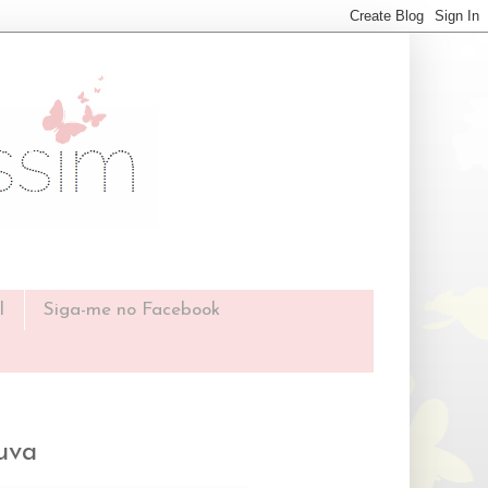
l
Siga-me no Facebook
uva