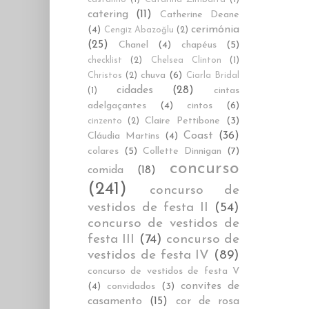
catering
(11)
Catherine Deane
cerimónia
(4)
Cengiz Abazoğlu
(2)
(25)
Chanel
(4)
chapéus
(5)
checklist
(2)
Chelsea Clinton
(1)
chuva
(6)
Christos
(2)
Ciarla Bridal
cidades
(28)
cintas
(1)
adelgaçantes
(4)
cintos
(6)
Claire Pettibone
(3)
cinzento
(2)
Coast
(36)
Cláudia Martins
(4)
colares
(5)
Collette Dinnigan
(7)
concurso
comida
(18)
(241)
concurso de
vestidos de festa II
(54)
concurso de vestidos de
festa III
(74)
concurso de
vestidos de festa IV
(89)
concurso de vestidos de festa V
convites de
(4)
convidados
(3)
casamento
(15)
cor de rosa