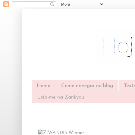
Home
Como navegar no blog
Text
Leia-me na Zankyou