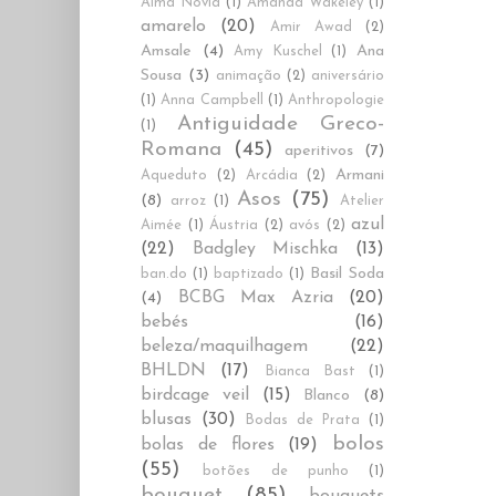
Alma Novia
(1)
Amanda Wakeley
(1)
amarelo
(20)
Amir Awad
(2)
Amsale
(4)
Ana
Amy Kuschel
(1)
Sousa
(3)
animação
(2)
aniversário
(1)
Anna Campbell
(1)
Anthropologie
Antiguidade Greco-
(1)
Romana
(45)
aperitivos
(7)
Armani
Aqueduto
(2)
Arcádia
(2)
Asos
(75)
(8)
arroz
(1)
Atelier
azul
Aimée
(1)
Áustria
(2)
avós
(2)
(22)
Badgley Mischka
(13)
Basil Soda
ban.do
(1)
baptizado
(1)
BCBG Max Azria
(20)
(4)
bebés
(16)
beleza/maquilhagem
(22)
BHLDN
(17)
Bianca Bast
(1)
birdcage veil
(15)
Blanco
(8)
blusas
(30)
Bodas de Prata
(1)
bolos
bolas de flores
(19)
(55)
botões de punho
(1)
bouquet
(85)
bouquets