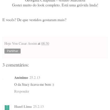
Gostei muito do look completo. Está uma grávida linda!
E vocês? De que vestidos gostaram mais?
Hoje Vou Casar Assim
at
08:30
Partilhar
3 comentários:
Anónimo
25.2.13
O da Stacy ficava-me bem :)
Responder
Hazel Lima
25.2.13