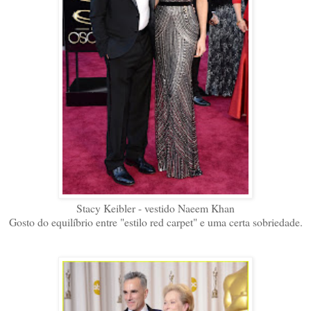
Stacy Keibler - vestido Naeem Khan
Gosto do equilíbrio entre "estilo red carpet" e uma certa sobriedade.