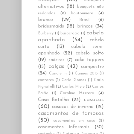
alternativos
(18)
bouquets não
redondos
(8)
boutonniere
(4)
branco
(29)
Brasil
(6)
bridesmaids
(18)
brincos
(34)
cabelo
Burberry
(1)
burocracia
(1)
apanhado
(54)
cabelo
curto
(13)
cabelo semi-
apanhado
(22)
cabelo solto
(19)
cake toppers
cadeiras
(7)
calças
(42)
(15)
campestre
(24)
Candle In
(1)
Cannes 2013
(1)
cantores
(1)
Carla Gomes
(1)
Carlo
Pignatelli
(2)
Carlos Miele
(2)
Carlos
Carolina Herrera
(4)
Paião
(1)
casacos
Casa Batalha
(23)
(60)
casacos de inverno
(12)
casamentos de famosos
(50)
casamentos em casa
(2)
casamentos informais
(30)
castanho
(1)
Catarina Zimbarra
(1)