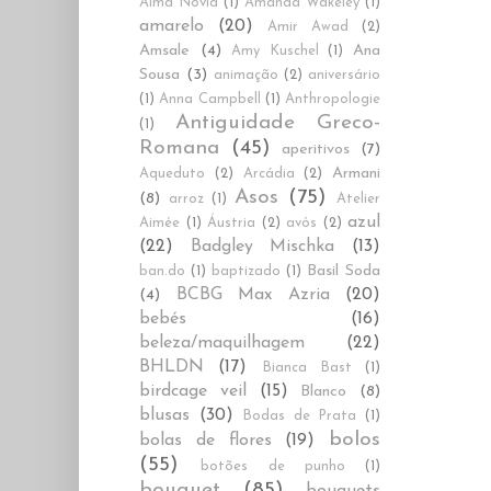
Alma Novia
(1)
Amanda Wakeley
(1)
amarelo
(20)
Amir Awad
(2)
Amsale
(4)
Ana
Amy Kuschel
(1)
Sousa
(3)
animação
(2)
aniversário
(1)
Anna Campbell
(1)
Anthropologie
Antiguidade Greco-
(1)
Romana
(45)
aperitivos
(7)
Armani
Aqueduto
(2)
Arcádia
(2)
Asos
(75)
(8)
arroz
(1)
Atelier
azul
Aimée
(1)
Áustria
(2)
avós
(2)
(22)
Badgley Mischka
(13)
Basil Soda
ban.do
(1)
baptizado
(1)
BCBG Max Azria
(20)
(4)
bebés
(16)
beleza/maquilhagem
(22)
BHLDN
(17)
Bianca Bast
(1)
birdcage veil
(15)
Blanco
(8)
blusas
(30)
Bodas de Prata
(1)
bolos
bolas de flores
(19)
(55)
botões de punho
(1)
bouquet
(85)
bouquets