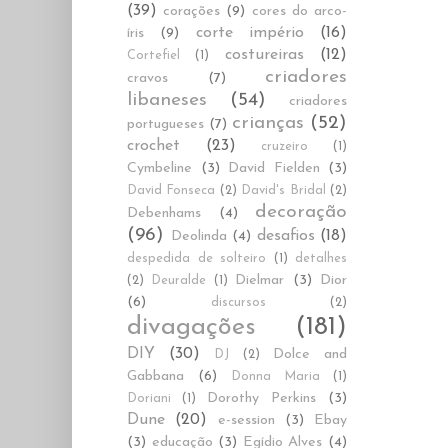
(39)
corações
(9)
cores do arco-
corte império
(16)
íris
(9)
costureiras
(12)
Cortefiel
(1)
criadores
cravos
(7)
libaneses
(54)
criadores
crianças
(52)
portugueses
(7)
crochet
(23)
cruzeiro
(1)
Cymbeline
(3)
David Fielden
(3)
David Fonseca
(2)
David's Bridal
(2)
decoração
Debenhams
(4)
(96)
desafios
(18)
Deolinda
(4)
despedida de solteiro
(1)
detalhes
Dielmar
(3)
Dior
(2)
Deuralde
(1)
(6)
discursos
(2)
divagações
(181)
DIY
(30)
Dolce and
DJ
(2)
Gabbana
(6)
Donna Maria
(1)
Dorothy Perkins
(3)
Doriani
(1)
Dune
(20)
e-session
(3)
Ebay
(3)
educação
(3)
Egídio Alves
(4)