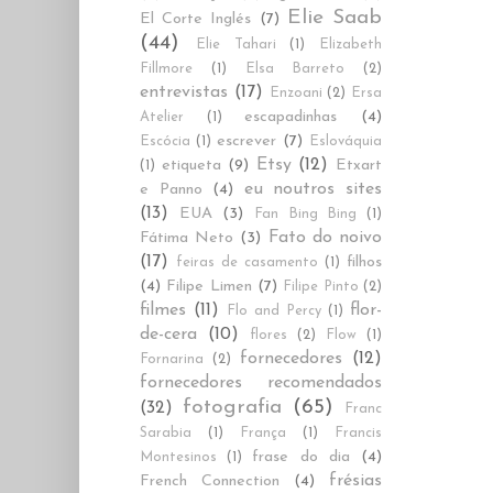
Elie Saab
El Corte Inglés
(7)
(44)
Elie Tahari
(1)
Elizabeth
Fillmore
(1)
Elsa Barreto
(2)
entrevistas
(17)
Enzoani
(2)
Ersa
escapadinhas
(4)
Atelier
(1)
escrever
(7)
Escócia
(1)
Eslováquia
Etsy
(12)
etiqueta
(9)
Etxart
(1)
eu noutros sites
e Panno
(4)
(13)
EUA
(3)
Fan Bing Bing
(1)
Fato do noivo
Fátima Neto
(3)
(17)
filhos
feiras de casamento
(1)
(4)
Filipe Limen
(7)
Filipe Pinto
(2)
filmes
(11)
flor-
Flo and Percy
(1)
de-cera
(10)
flores
(2)
Flow
(1)
fornecedores
(12)
Fornarina
(2)
fornecedores recomendados
fotografia
(65)
(32)
Franc
Sarabia
(1)
França
(1)
Francis
frase do dia
(4)
Montesinos
(1)
frésias
French Connection
(4)