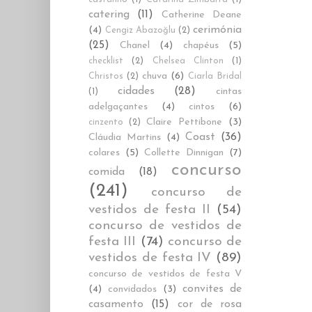
catering
(11)
Catherine Deane
cerimónia
(4)
Cengiz Abazoğlu
(2)
(25)
Chanel
(4)
chapéus
(5)
checklist
(2)
Chelsea Clinton
(1)
chuva
(6)
Christos
(2)
Ciarla Bridal
cidades
(28)
cintas
(1)
adelgaçantes
(4)
cintos
(6)
Claire Pettibone
(3)
cinzento
(2)
Coast
(36)
Cláudia Martins
(4)
colares
(5)
Collette Dinnigan
(7)
concurso
comida
(18)
(241)
concurso de
vestidos de festa II
(54)
concurso de vestidos de
festa III
(74)
concurso de
vestidos de festa IV
(89)
concurso de vestidos de festa V
convites de
(4)
convidados
(3)
casamento
(15)
cor de rosa