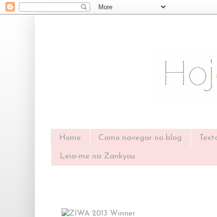
Home
Como navegar no blog
Text
Leia-me na Zankyou