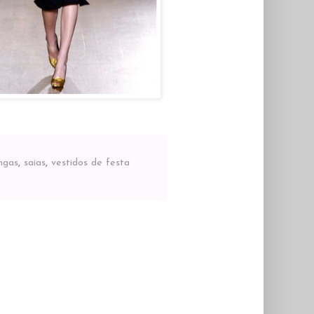
ngas
,
saias
,
vestidos de festa