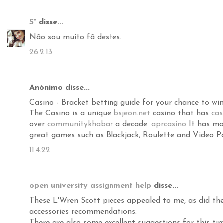
S*
disse...
Não sou muito fã destes.
26.2.13
Anónimo disse...
Casino - Bracket betting guide for your chance to wi
The Casino is a unique
bsjeon.net
casino that has
cas
over
communitykhabar
a decade.
aprcasino
It has m
great games such as Blackjack, Roulette and Video P
11.4.22
open university assignment help
disse...
These L'Wren Scott pieces appealed to me, as did the
accessories recommendations.
There are also some excellent suggestions for this tim