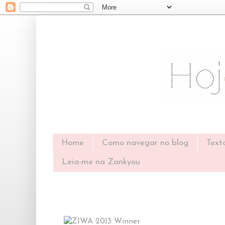
Home
Como navegar no blog
Text
Leia-me na Zankyou