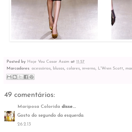
Posted by
Hoje Vou Casar Assim
at
11:57
Marcadores:
acessórios
,
blusas
,
colares
,
inverno
,
L'Wren Scott
,
ma
49 comentários:
Mariposa Colorida
disse...
Gosto do segundo da esquerda.
26.2.13