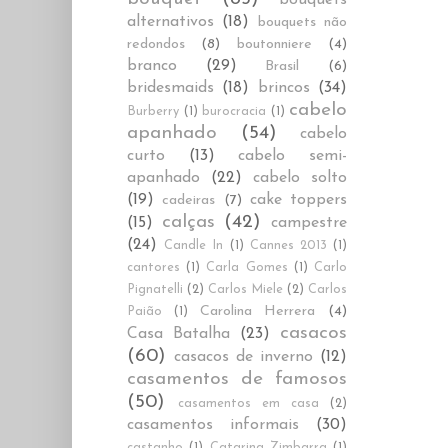
alternativos
(18)
bouquets não
redondos
(8)
boutonniere
(4)
branco
(29)
Brasil
(6)
bridesmaids
(18)
brincos
(34)
cabelo
Burberry
(1)
burocracia
(1)
apanhado
(54)
cabelo
curto
(13)
cabelo semi-
apanhado
(22)
cabelo solto
(19)
cake toppers
cadeiras
(7)
calças
(42)
(15)
campestre
(24)
Candle In
(1)
Cannes 2013
(1)
cantores
(1)
Carla Gomes
(1)
Carlo
Pignatelli
(2)
Carlos Miele
(2)
Carlos
Carolina Herrera
(4)
Paião
(1)
casacos
Casa Batalha
(23)
(60)
casacos de inverno
(12)
casamentos de famosos
(50)
casamentos em casa
(2)
casamentos informais
(30)
castanho
(1)
Catarina Zimbarra
(1)