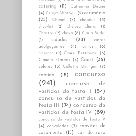
catering
(11)
Catherine Deane
cerimónia
(4)
Cengiz Abazoğlu
(2)
(25)
Chanel
(4)
chapéus
(5)
checklist
(2)
Chelsea Clinton
(1)
chuva
(6)
Christos
(2)
Ciarla Bridal
cidades
(28)
cintas
(1)
adelgaçantes
(4)
cintos
(6)
Claire Pettibone
(3)
cinzento
(2)
Coast
(36)
Cláudia Martins
(4)
colares
(5)
Collette Dinnigan
(7)
concurso
comida
(18)
(241)
concurso de
vestidos de festa II
(54)
concurso de vestidos de
festa III
(74)
concurso de
vestidos de festa IV
(89)
concurso de vestidos de festa V
convites de
(4)
convidados
(3)
casamento
(15)
cor de rosa