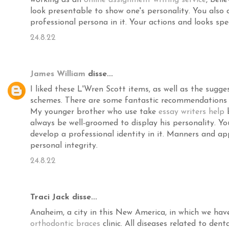
working as an
online assignment writing service
, beli
look presentable to show one's personality. You also 
professional persona in it. Your actions and looks spe
24.8.22
James William
disse...
I liked these L'Wren Scott items, as well as the sugge
schemes. There are some fantastic recommendations fo
My younger brother who use take
essay writers help
b
always be well-groomed to display his personality. Yo
develop a professional identity in it. Manners and ap
personal integrity.
24.8.22
Traci Jack disse...
Anaheim, a city in this New America, in which we hav
orthodontic braces
clinic. All diseases related to den