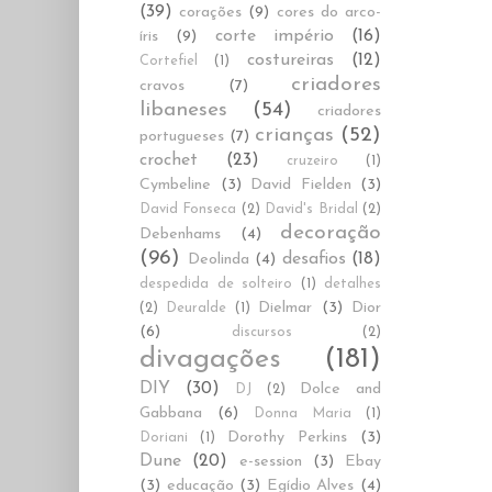
(39)
corações
(9)
cores do arco-
corte império
(16)
íris
(9)
costureiras
(12)
Cortefiel
(1)
criadores
cravos
(7)
libaneses
(54)
criadores
crianças
(52)
portugueses
(7)
crochet
(23)
cruzeiro
(1)
Cymbeline
(3)
David Fielden
(3)
David Fonseca
(2)
David's Bridal
(2)
decoração
Debenhams
(4)
(96)
desafios
(18)
Deolinda
(4)
despedida de solteiro
(1)
detalhes
Dielmar
(3)
Dior
(2)
Deuralde
(1)
(6)
discursos
(2)
divagações
(181)
DIY
(30)
Dolce and
DJ
(2)
Gabbana
(6)
Donna Maria
(1)
Dorothy Perkins
(3)
Doriani
(1)
Dune
(20)
e-session
(3)
Ebay
(3)
educação
(3)
Egídio Alves
(4)