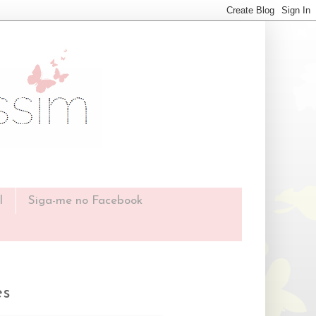
l
Siga-me no Facebook
es