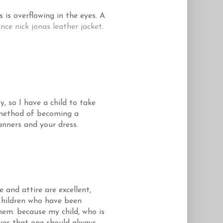
s is overflowing in the eyes. A
nce nick jonas leather jacket
.
y, so I have a child to take
he method of becoming a
anners and your dress.
 and attire are excellent,
 Children who have been
them. because my child, who is