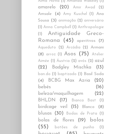
Alma Novia
(1)
Amanda Wakeley
(1)
amarelo
(20)
Amir Awad
(2)
Amsale
(4)
Ana
Amy Kuschel
(1)
Sousa
(3)
animação
(2)
aniversário
(1)
Anna Campbell
(1)
Anthropologie
Antiguidade Greco-
(1)
Romana
(45)
aperitivos
(7)
Armani
Aqueduto
(2)
Arcádia
(2)
Asos
(75)
(8)
arroz
(1)
Atelier
azul
Aimée
(1)
Áustria
(2)
avós
(2)
(22)
Badgley Mischka
(13)
Basil Soda
ban.do
(1)
baptizado
(1)
BCBG Max Azria
(20)
(4)
bebés
(16)
beleza/maquilhagem
(22)
BHLDN
(17)
Bianca Bast
(1)
birdcage veil
(15)
Blanco
(8)
blusas
(30)
Bodas de Prata
(1)
bolos
bolas de flores
(19)
(55)
botões de punho
(1)
bouquet
(85)
bouquets