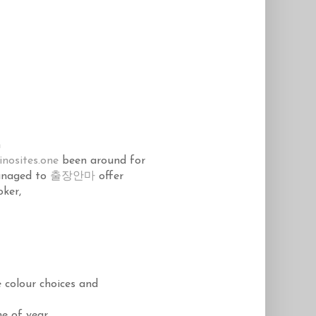
n
inosites.one
been around for
anaged to
출장안마
offer
oker,
 colour choices and
e of year.