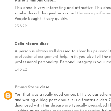
Katie Simmons disse...
This dress is very interesting and attractive. This dres
similar dress I designed was called
the voice performa
People bought it very quickly.
23.8.22
Colin Moore disse...
A person is always well dressed to show his personalit
professional assignment help
. In it, you also tell t
professional personality. Personal integrity is your m
24.8.22
Emma Stone
disse...
Yes, that was a really good concept. His colour scheme
and writing a blog post about it is a fantastic idea.
diagnosed with this disease are typically prescribed 