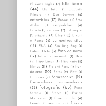
Elie Saab
El Corte Inglés
(7)
(44)
Elie Tahari
(1)
Elizabeth
Fillmore
(1)
Elsa Barreto
(2)
entrevistas
(17)
Enzoani
(2)
Ersa
escapadinhas
(4)
Atelier
(1)
escrever
(7)
Escócia
(1)
Eslováquia
Etsy
(12)
etiqueta
(9)
Etxart
(1)
eu noutros sites
e Panno
(4)
(13)
EUA
(3)
Fan Bing Bing
(1)
Fato do noivo
Fátima Neto
(3)
(17)
filhos
feiras de casamento
(1)
(4)
Filipe Limen
(7)
Filipe Pinto
(2)
filmes
(11)
flor-
Flo and Percy
(1)
de-cera
(10)
flores
(2)
Flow
(1)
fornecedores
(12)
Fornarina
(2)
fornecedores recomendados
fotografia
(65)
(32)
Franc
Sarabia
(1)
França
(1)
Francis
frase do dia
(4)
Montesinos
(1)
frésias
French Connection
(4)