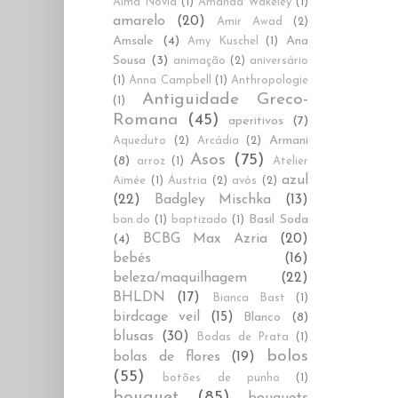
Alma Novia
(1)
Amanda Wakeley
(1)
amarelo
(20)
Amir Awad
(2)
Amsale
(4)
Ana
Amy Kuschel
(1)
Sousa
(3)
animação
(2)
aniversário
(1)
Anna Campbell
(1)
Anthropologie
Antiguidade Greco-
(1)
Romana
(45)
aperitivos
(7)
Armani
Aqueduto
(2)
Arcádia
(2)
Asos
(75)
(8)
arroz
(1)
Atelier
azul
Aimée
(1)
Áustria
(2)
avós
(2)
(22)
Badgley Mischka
(13)
Basil Soda
ban.do
(1)
baptizado
(1)
BCBG Max Azria
(20)
(4)
bebés
(16)
beleza/maquilhagem
(22)
BHLDN
(17)
Bianca Bast
(1)
birdcage veil
(15)
Blanco
(8)
blusas
(30)
Bodas de Prata
(1)
bolos
bolas de flores
(19)
(55)
botões de punho
(1)
bouquet
(85)
bouquets