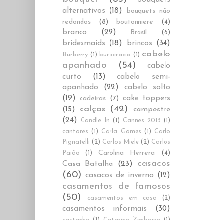
alternativos
(18)
bouquets não
redondos
(8)
boutonniere
(4)
branco
(29)
Brasil
(6)
bridesmaids
(18)
brincos
(34)
cabelo
Burberry
(1)
burocracia
(1)
apanhado
(54)
cabelo
curto
(13)
cabelo semi-
apanhado
(22)
cabelo solto
(19)
cake toppers
cadeiras
(7)
calças
(42)
(15)
campestre
(24)
Candle In
(1)
Cannes 2013
(1)
cantores
(1)
Carla Gomes
(1)
Carlo
Pignatelli
(2)
Carlos Miele
(2)
Carlos
Carolina Herrera
(4)
Paião
(1)
casacos
Casa Batalha
(23)
(60)
casacos de inverno
(12)
casamentos de famosos
(50)
casamentos em casa
(2)
casamentos informais
(30)
castanho
(1)
Catarina Zimbarra
(1)