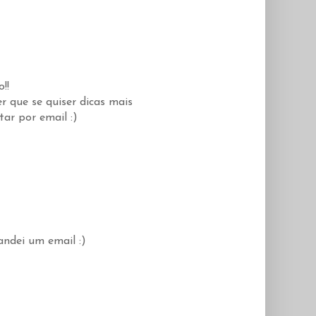
!!
r que se quiser dicas mais
ar por email :)
ndei um email :)