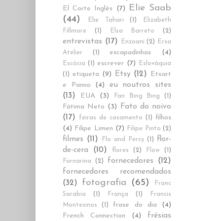
Elie Saab
El Corte Inglés
(7)
(44)
Elie Tahari
(1)
Elizabeth
Fillmore
(1)
Elsa Barreto
(2)
entrevistas
(17)
Enzoani
(2)
Ersa
escapadinhas
(4)
Atelier
(1)
escrever
(7)
Escócia
(1)
Eslováquia
Etsy
(12)
etiqueta
(9)
Etxart
(1)
eu noutros sites
e Panno
(4)
(13)
EUA
(3)
Fan Bing Bing
(1)
Fato do noivo
Fátima Neto
(3)
(17)
filhos
feiras de casamento
(1)
(4)
Filipe Limen
(7)
Filipe Pinto
(2)
filmes
(11)
flor-
Flo and Percy
(1)
de-cera
(10)
flores
(2)
Flow
(1)
fornecedores
(12)
Fornarina
(2)
fornecedores recomendados
fotografia
(65)
(32)
Franc
Sarabia
(1)
França
(1)
Francis
frase do dia
(4)
Montesinos
(1)
frésias
French Connection
(4)