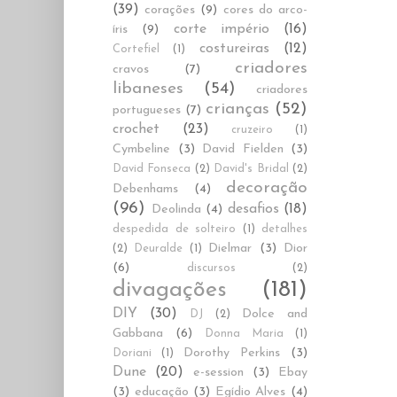
(39)
corações
(9)
cores do arco-
corte império
(16)
íris
(9)
costureiras
(12)
Cortefiel
(1)
criadores
cravos
(7)
libaneses
(54)
criadores
crianças
(52)
portugueses
(7)
crochet
(23)
cruzeiro
(1)
Cymbeline
(3)
David Fielden
(3)
David Fonseca
(2)
David's Bridal
(2)
decoração
Debenhams
(4)
(96)
desafios
(18)
Deolinda
(4)
despedida de solteiro
(1)
detalhes
Dielmar
(3)
Dior
(2)
Deuralde
(1)
(6)
discursos
(2)
divagações
(181)
DIY
(30)
Dolce and
DJ
(2)
Gabbana
(6)
Donna Maria
(1)
Dorothy Perkins
(3)
Doriani
(1)
Dune
(20)
e-session
(3)
Ebay
(3)
educação
(3)
Egídio Alves
(4)