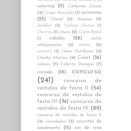
catering
(11)
Catherine Deane
cerimónia
(4)
Cengiz Abazoğlu
(2)
(25)
Chanel
(4)
chapéus
(5)
checklist
(2)
Chelsea Clinton
(1)
chuva
(6)
Christos
(2)
Ciarla Bridal
cidades
(28)
cintas
(1)
adelgaçantes
(4)
cintos
(6)
Claire Pettibone
(3)
cinzento
(2)
Coast
(36)
Cláudia Martins
(4)
colares
(5)
Collette Dinnigan
(7)
concurso
comida
(18)
(241)
concurso de
vestidos de festa II
(54)
concurso de vestidos de
festa III
(74)
concurso de
vestidos de festa IV
(89)
concurso de vestidos de festa V
convites de
(4)
convidados
(3)
casamento
(15)
cor de rosa