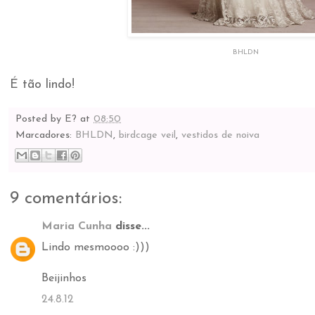
BHLDN
É tão lindo!
Posted by
E?
at
08:50
Marcadores:
BHLDN
,
birdcage veil
,
vestidos de noiva
9 comentários:
Maria Cunha
disse...
Lindo mesmoooo :)))
Beijinhos
24.8.12