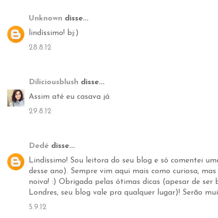
Unknown
disse...
lindíssimo! bj:)
28.8.12
Diliciousblush
disse...
Assim até eu casava já
29.8.12
Dedé
disse...
Lindíssimo! Sou leitora do seu blog e só comentei um
desse ano). Sempre vim aqui mais como curiosa, mas
noiva! :) Obrigada pelas ótimas dicas (apesar de ser 
Londres, seu blog vale pra qualquer lugar)! Serão mui
5.9.12