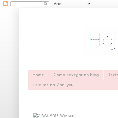
Home
Como navegar no blog
Text
Leia-me na Zankyou