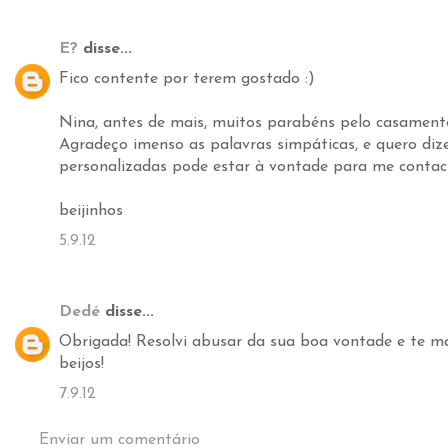
E?
disse...
Fico contente por terem gostado :)
Nina, antes de mais, muitos parabéns pelo casamento
Agradeço imenso as palavras simpáticas, e quero dize
personalizadas pode estar à vontade para me contact
beijinhos
5.9.12
Dedé
disse...
Obrigada! Resolvi abusar da sua boa vontade e te ma
beijos!
7.9.12
Enviar um comentário