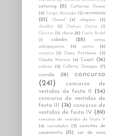
catering
(11)
Catherine Deane
cerimónia
(4)
Cengiz Abazoğlu
(2)
(25)
Chanel
(4)
chapéus
(5)
checklist
(2)
Chelsea Clinton
(1)
chuva
(6)
Christos
(2)
Ciarla Bridal
cidades
(28)
cintas
(1)
adelgaçantes
(4)
cintos
(6)
Claire Pettibone
(3)
cinzento
(2)
Coast
(36)
Cláudia Martins
(4)
colares
(5)
Collette Dinnigan
(7)
concurso
comida
(18)
(241)
concurso de
vestidos de festa II
(54)
concurso de vestidos de
festa III
(74)
concurso de
vestidos de festa IV
(89)
concurso de vestidos de festa V
convites de
(4)
convidados
(3)
casamento
(15)
cor de rosa