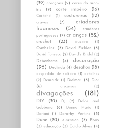
(39)
corações
(9)
cores do arco-
corte império
(16)
íris
(9)
costureiras
(12)
Cortefiel
(1)
criadores
cravos
(7)
libaneses
(54)
criadores
crianças
(52)
portugueses
(7)
crochet
(23)
cruzeiro
(1)
Cymbeline
(3)
David Fielden
(3)
David Fonseca
(2)
David's Bridal
(2)
decoração
Debenhams
(4)
(96)
desafios
(18)
Deolinda
(4)
despedida de solteiro
(1)
detalhes
Dielmar
(3)
Dior
(2)
Deuralde
(1)
(6)
discursos
(2)
divagações
(181)
DIY
(30)
Dolce and
DJ
(2)
Gabbana
(6)
Donna Maria
(1)
Dorothy Perkins
(3)
Doriani
(1)
Dune
(20)
e-session
(3)
Ebay
(3)
educação
(3)
Egídio Alves
(4)