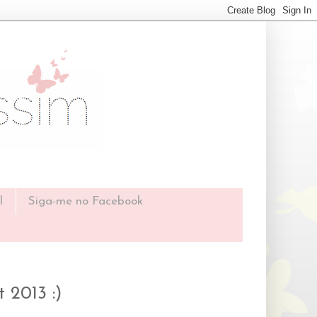
l
Siga-me no Facebook
 2013 :)