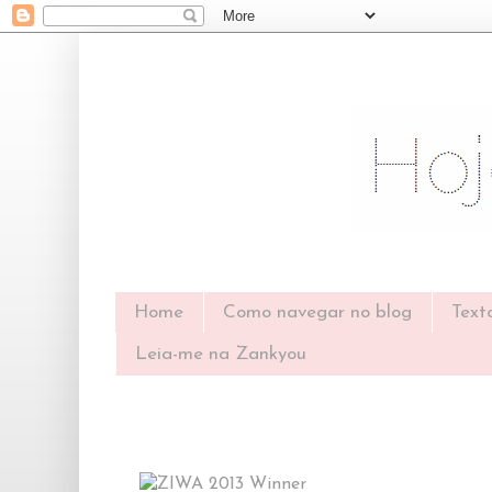
Home
Como navegar no blog
Text
Leia-me na Zankyou