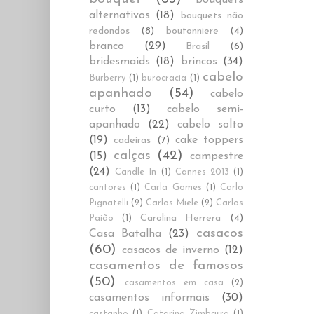
alternativos
(18)
bouquets não
redondos
(8)
boutonniere
(4)
branco
(29)
Brasil
(6)
bridesmaids
(18)
brincos
(34)
cabelo
Burberry
(1)
burocracia
(1)
apanhado
(54)
cabelo
curto
(13)
cabelo semi-
apanhado
(22)
cabelo solto
(19)
cake toppers
cadeiras
(7)
calças
(42)
(15)
campestre
(24)
Candle In
(1)
Cannes 2013
(1)
cantores
(1)
Carla Gomes
(1)
Carlo
Pignatelli
(2)
Carlos Miele
(2)
Carlos
Carolina Herrera
(4)
Paião
(1)
casacos
Casa Batalha
(23)
(60)
casacos de inverno
(12)
casamentos de famosos
(50)
casamentos em casa
(2)
casamentos informais
(30)
castanho
(1)
Catarina Zimbarra
(1)