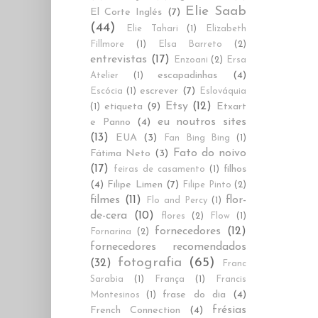
Elie Saab
El Corte Inglés
(7)
(44)
Elie Tahari
(1)
Elizabeth
Fillmore
(1)
Elsa Barreto
(2)
entrevistas
(17)
Enzoani
(2)
Ersa
escapadinhas
(4)
Atelier
(1)
escrever
(7)
Escócia
(1)
Eslováquia
Etsy
(12)
etiqueta
(9)
Etxart
(1)
eu noutros sites
e Panno
(4)
(13)
EUA
(3)
Fan Bing Bing
(1)
Fato do noivo
Fátima Neto
(3)
(17)
filhos
feiras de casamento
(1)
(4)
Filipe Limen
(7)
Filipe Pinto
(2)
filmes
(11)
flor-
Flo and Percy
(1)
de-cera
(10)
flores
(2)
Flow
(1)
fornecedores
(12)
Fornarina
(2)
fornecedores recomendados
fotografia
(65)
(32)
Franc
Sarabia
(1)
França
(1)
Francis
frase do dia
(4)
Montesinos
(1)
frésias
French Connection
(4)