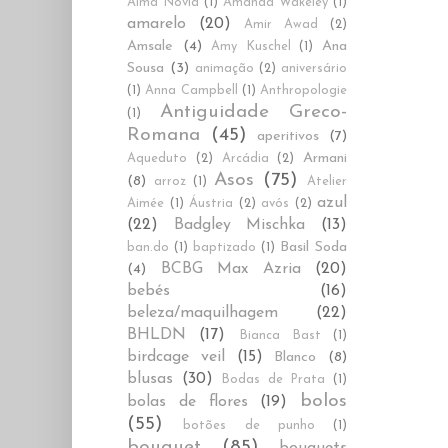
Alma Novia
(1)
Amanda Wakeley
(1)
amarelo
(20)
Amir Awad
(2)
Amsale
(4)
Ana
Amy Kuschel
(1)
Sousa
(3)
animação
(2)
aniversário
(1)
Anna Campbell
(1)
Anthropologie
Antiguidade Greco-
(1)
Romana
(45)
aperitivos
(7)
Armani
Aqueduto
(2)
Arcádia
(2)
Asos
(75)
(8)
arroz
(1)
Atelier
azul
Aimée
(1)
Áustria
(2)
avós
(2)
(22)
Badgley Mischka
(13)
Basil Soda
ban.do
(1)
baptizado
(1)
BCBG Max Azria
(20)
(4)
bebés
(16)
beleza/maquilhagem
(22)
BHLDN
(17)
Bianca Bast
(1)
birdcage veil
(15)
Blanco
(8)
blusas
(30)
Bodas de Prata
(1)
bolos
bolas de flores
(19)
(55)
botões de punho
(1)
bouquet
(85)
bouquets