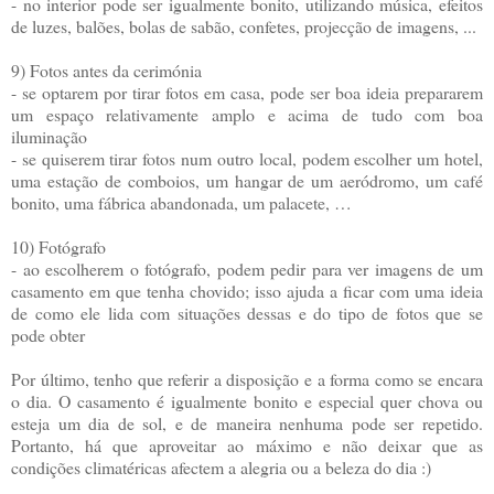
- no interior pode ser igualmente bonito, utilizando música, efeitos
de luzes, balões, bolas de sabão, confetes, projecção de imagens, ...
9) Fotos antes da cerimónia
- se optarem por tirar fotos em casa, pode ser boa ideia prepararem
um espaço relativamente amplo e acima de tudo com boa
iluminação
- se quiserem tirar fotos num outro local, podem escolher um hotel,
uma estação de comboios, um hangar de um aeródromo, um café
bonito, uma fábrica abandonada, um palacete, …
10) Fotógrafo
- ao escolherem o fotógrafo, podem pedir para ver imagens de um
casamento em que tenha chovido; isso ajuda a ficar com uma ideia
de como ele lida com situações dessas e do tipo de fotos que se
pode obter
Por último, tenho que referir a disposição e a forma como se encara
o dia. O casamento é igualmente bonito e especial quer chova ou
esteja um dia de sol, e de maneira nenhuma pode ser repetido.
Portanto, há que aproveitar ao máximo e não deixar que as
condições climatéricas afectem a alegria ou a beleza do dia :)