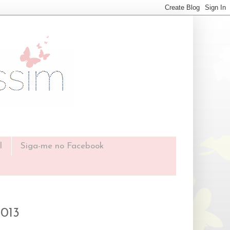
l
Siga-me no Facebook
2013