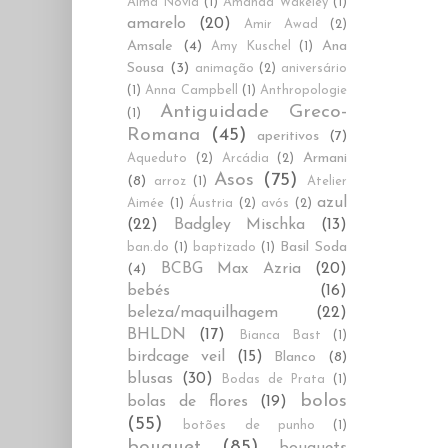
Alma Novia
(1)
Amanda Wakeley
(1)
amarelo
(20)
Amir Awad
(2)
Amsale
(4)
Ana
Amy Kuschel
(1)
Sousa
(3)
animação
(2)
aniversário
(1)
Anna Campbell
(1)
Anthropologie
Antiguidade Greco-
(1)
Romana
(45)
aperitivos
(7)
Armani
Aqueduto
(2)
Arcádia
(2)
Asos
(75)
(8)
arroz
(1)
Atelier
azul
Aimée
(1)
Áustria
(2)
avós
(2)
(22)
Badgley Mischka
(13)
Basil Soda
ban.do
(1)
baptizado
(1)
BCBG Max Azria
(20)
(4)
bebés
(16)
beleza/maquilhagem
(22)
BHLDN
(17)
Bianca Bast
(1)
birdcage veil
(15)
Blanco
(8)
blusas
(30)
Bodas de Prata
(1)
bolos
bolas de flores
(19)
(55)
botões de punho
(1)
bouquet
(85)
bouquets