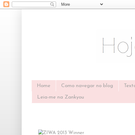
Home
Como navegar no blog
Text
Leia-me na Zankyou