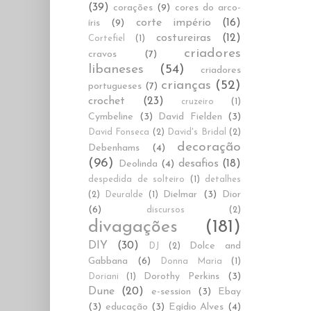
(39)
corações
(9)
cores do arco-
corte império
(16)
íris
(9)
costureiras
(12)
Cortefiel
(1)
criadores
cravos
(7)
libaneses
(54)
criadores
crianças
(52)
portugueses
(7)
crochet
(23)
cruzeiro
(1)
Cymbeline
(3)
David Fielden
(3)
David Fonseca
(2)
David's Bridal
(2)
decoração
Debenhams
(4)
(96)
desafios
(18)
Deolinda
(4)
despedida de solteiro
(1)
detalhes
Dielmar
(3)
Dior
(2)
Deuralde
(1)
(6)
discursos
(2)
divagações
(181)
DIY
(30)
Dolce and
DJ
(2)
Gabbana
(6)
Donna Maria
(1)
Dorothy Perkins
(3)
Doriani
(1)
Dune
(20)
e-session
(3)
Ebay
(3)
educação
(3)
Egídio Alves
(4)