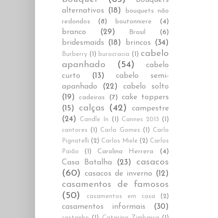
alternativos
(18)
bouquets não
redondos
(8)
boutonniere
(4)
branco
(29)
Brasil
(6)
bridesmaids
(18)
brincos
(34)
cabelo
Burberry
(1)
burocracia
(1)
apanhado
(54)
cabelo
curto
(13)
cabelo semi-
apanhado
(22)
cabelo solto
(19)
cake toppers
cadeiras
(7)
calças
(42)
(15)
campestre
(24)
Candle In
(1)
Cannes 2013
(1)
cantores
(1)
Carla Gomes
(1)
Carlo
Pignatelli
(2)
Carlos Miele
(2)
Carlos
Carolina Herrera
(4)
Paião
(1)
casacos
Casa Batalha
(23)
(60)
casacos de inverno
(12)
casamentos de famosos
(50)
casamentos em casa
(2)
casamentos informais
(30)
castanho
(1)
Catarina Zimbarra
(1)