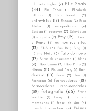
Elie Saab
El Corte Inglés
(7)
(44)
Elie Tahari
(1)
Elizabeth
Fillmore
(1)
Elsa Barreto
(2)
entrevistas
(17)
Enzoani
(2)
Ersa
escapadinhas
(4)
Atelier
(1)
escrever
(7)
Escócia
(1)
Eslováquia
Etsy
(12)
etiqueta
(9)
Etxart
(1)
eu noutros sites
e Panno
(4)
(13)
EUA
(3)
Fan Bing Bing
(1)
Fato do noivo
Fátima Neto
(3)
(17)
filhos
feiras de casamento
(1)
(4)
Filipe Limen
(7)
Filipe Pinto
(2)
filmes
(11)
flor-
Flo and Percy
(1)
de-cera
(10)
flores
(2)
Flow
(1)
fornecedores
(12)
Fornarina
(2)
fornecedores recomendados
fotografia
(65)
(32)
Franc
Sarabia
(1)
França
(1)
Francis
frase do dia
(4)
Montesinos
(1)
frésias
French Connection
(4)