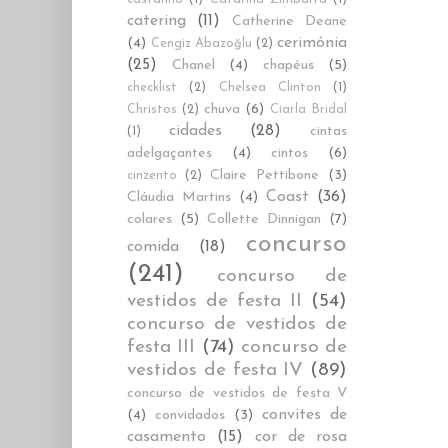
catering
(11)
Catherine Deane
cerimónia
(4)
Cengiz Abazoğlu
(2)
(25)
Chanel
(4)
chapéus
(5)
checklist
(2)
Chelsea Clinton
(1)
chuva
(6)
Christos
(2)
Ciarla Bridal
cidades
(28)
cintas
(1)
adelgaçantes
(4)
cintos
(6)
Claire Pettibone
(3)
cinzento
(2)
Coast
(36)
Cláudia Martins
(4)
colares
(5)
Collette Dinnigan
(7)
concurso
comida
(18)
(241)
concurso de
vestidos de festa II
(54)
concurso de vestidos de
festa III
(74)
concurso de
vestidos de festa IV
(89)
concurso de vestidos de festa V
convites de
(4)
convidados
(3)
casamento
(15)
cor de rosa