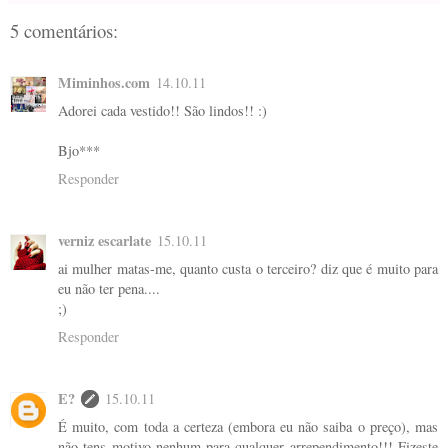
5 comentários:
Miminhos.com
14.10.11
Adorei cada vestido!! São lindos!! :)
Bjo***
Responder
verniz escarlate
15.10.11
ai mulher matas-me, quanto custa o terceiro? diz que é muito para
eu não ter pena....
;)
Responder
E?
15.10.11
É muito, com toda a certeza (embora eu não saiba o preço), mas
não tens motivo nenhum para qualquer arrependimento!!! Fizeste