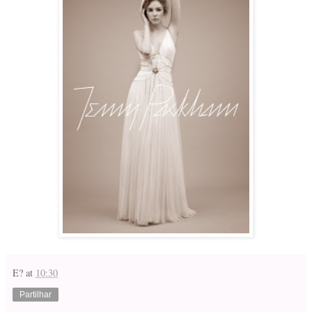
E?
at
10:30
Partilhar