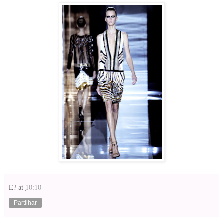
E?
at
10:10
Partilhar