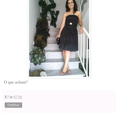
O que acham?
E?
at
07:50
Partilhar