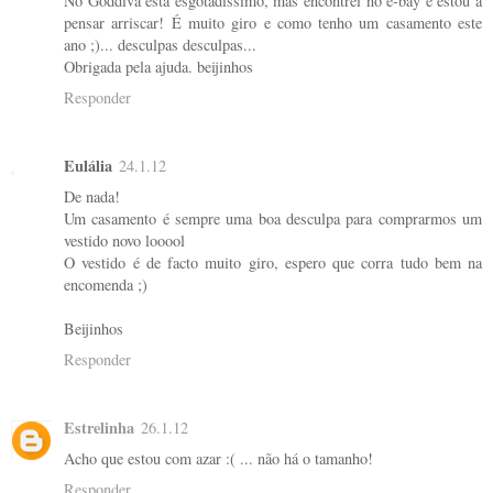
No Goddiva está esgotadissimo, mas encontrei no e-bay e estou a
pensar arriscar! É muito giro e como tenho um casamento este
ano ;)... desculpas desculpas...
Obrigada pela ajuda. beijinhos
Responder
Eulália
24.1.12
De nada!
Um casamento é sempre uma boa desculpa para comprarmos um
vestido novo looool
O vestido é de facto muito giro, espero que corra tudo bem na
encomenda ;)
Beijinhos
Responder
Estrelinha
26.1.12
Acho que estou com azar :( ... não há o tamanho!
Responder