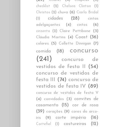
checklist
(2)
Chelsea Clinton
(1)
chuva
(6)
Christos
(2)
Ciarla Bridal
cidades
(28)
cintas
(1)
adelgaçantes
(4)
cintos
(6)
Claire Pettibone
(3)
cinzento
(2)
Coast
(36)
Cláudia Martins
(4)
colares
(5)
Collette Dinnigan
(7)
concurso
comida
(18)
(241)
concurso de
vestidos de festa II
(54)
concurso de vestidos de
festa III
(74)
concurso de
vestidos de festa IV
(89)
concurso de vestidos de festa V
convites de
(4)
convidados
(3)
casamento
(15)
cor de rosa
(39)
corações
(9)
cores do arco-
corte império
(16)
íris
(9)
costureiras
(12)
Cortefiel
(1)