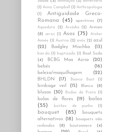
Sousa
(3)
animação
(2)
aniversário
(1)
Anna Campbell
(1)
Anthropologie
Antiguidade Greco-
(1)
Romana
(45)
aperitivos
(7)
Armani
Aqueduto
(2)
Arcádia
(2)
Asos
(75)
(8)
arroz
(1)
Atelier
azul
Aimée
(1)
Áustria
(2)
avós
(2)
(22)
Badgley Mischka
(13)
Basil Soda
ban.do
(1)
baptizado
(1)
BCBG Max Azria
(20)
(4)
bebés
(16)
beleza/maquilhagem
(22)
BHLDN
(17)
Bianca Bast
(1)
birdcage veil
(15)
Blanco
(8)
blusas
(30)
Bodas de Prata
(1)
bolos
bolas de flores
(19)
(55)
botões de punho
(1)
bouquet
(85)
bouquets
alternativos
(18)
bouquets não
redondos
(8)
boutonniere
(4)
branco
(29)