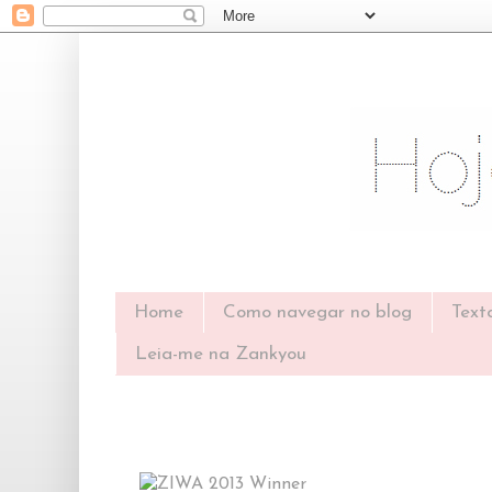
Home
Como navegar no blog
Text
Leia-me na Zankyou