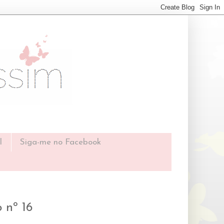
l
Siga-me no Facebook
 nº 16