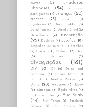
criadores
cravos
(7)
libaneses
(54)
criadores
crianças
(52)
portugueses
(7)
crochet
(23)
cruzeiro
(1)
Cymbeline
(3)
David Fielden
(3)
David Fonseca
(2)
David's Bridal
(2)
decoração
Debenhams
(4)
(96)
desafios
(18)
Deolinda
(4)
despedida de solteiro
(1)
detalhes
Dielmar
(3)
Dior
(2)
Deuralde
(1)
(6)
discursos
(2)
divagações
(181)
DIY
(30)
Dolce and
DJ
(2)
Gabbana
(6)
Donna Maria
(1)
Dorothy Perkins
(3)
Doriani
(1)
Dune
(20)
e-session
(3)
Ebay
(3)
educação
(3)
Egídio Alves
(4)
Elie Saab
El Corte Inglés
(7)
(44)
Elie Tahari
(1)
Elizabeth
Fillmore
(1)
Elsa Barreto
(2)