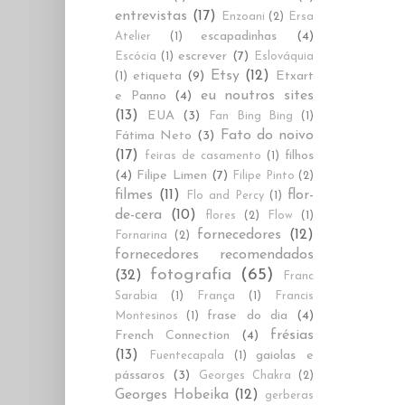
entrevistas
(17)
Enzoani
(2)
Ersa
escapadinhas
(4)
Atelier
(1)
escrever
(7)
Escócia
(1)
Eslováquia
Etsy
(12)
etiqueta
(9)
Etxart
(1)
eu noutros sites
e Panno
(4)
(13)
EUA
(3)
Fan Bing Bing
(1)
Fato do noivo
Fátima Neto
(3)
(17)
filhos
feiras de casamento
(1)
(4)
Filipe Limen
(7)
Filipe Pinto
(2)
filmes
(11)
flor-
Flo and Percy
(1)
de-cera
(10)
flores
(2)
Flow
(1)
fornecedores
(12)
Fornarina
(2)
fornecedores recomendados
fotografia
(65)
(32)
Franc
Sarabia
(1)
França
(1)
Francis
frase do dia
(4)
Montesinos
(1)
frésias
French Connection
(4)
(13)
gaiolas e
Fuentecapala
(1)
pássaros
(3)
Georges Chakra
(2)
Georges Hobeika
(12)
gerberas