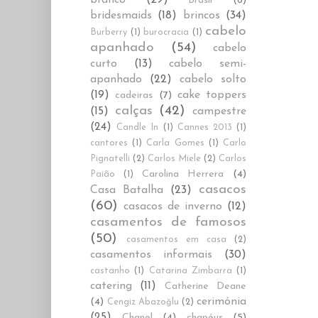
Brasil
(6)
bridesmaids
(18)
brincos
(34)
cabelo
Burberry
(1)
burocracia
(1)
apanhado
(54)
cabelo
curto
(13)
cabelo semi-
apanhado
(22)
cabelo solto
(19)
cake toppers
cadeiras
(7)
calças
(42)
(15)
campestre
(24)
Candle In
(1)
Cannes 2013
(1)
cantores
(1)
Carla Gomes
(1)
Carlo
Pignatelli
(2)
Carlos Miele
(2)
Carlos
Carolina Herrera
(4)
Paião
(1)
casacos
Casa Batalha
(23)
(60)
casacos de inverno
(12)
casamentos de famosos
(50)
casamentos em casa
(2)
casamentos informais
(30)
castanho
(1)
Catarina Zimbarra
(1)
catering
(11)
Catherine Deane
cerimónia
(4)
Cengiz Abazoğlu
(2)
(25)
Chanel
(4)
chapéus
(5)