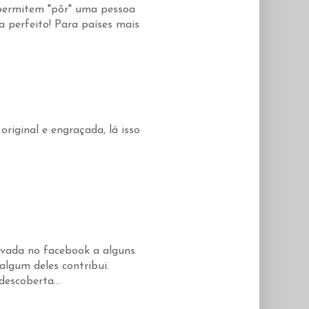
 permitem "pôr" uma pessoa
a perfeito! Para países mais
original e engraçada, lá isso
ivada no facebook a alguns
algum deles contribui.
escoberta...