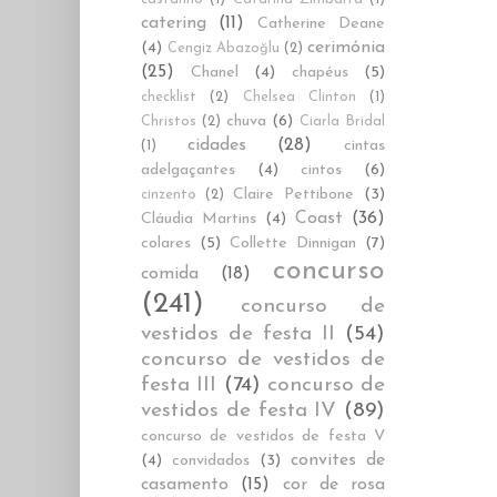
catering
(11)
Catherine Deane
cerimónia
(4)
Cengiz Abazoğlu
(2)
(25)
Chanel
(4)
chapéus
(5)
checklist
(2)
Chelsea Clinton
(1)
chuva
(6)
Christos
(2)
Ciarla Bridal
cidades
(28)
cintas
(1)
adelgaçantes
(4)
cintos
(6)
Claire Pettibone
(3)
cinzento
(2)
Coast
(36)
Cláudia Martins
(4)
colares
(5)
Collette Dinnigan
(7)
concurso
comida
(18)
(241)
concurso de
vestidos de festa II
(54)
concurso de vestidos de
festa III
(74)
concurso de
vestidos de festa IV
(89)
concurso de vestidos de festa V
convites de
(4)
convidados
(3)
casamento
(15)
cor de rosa