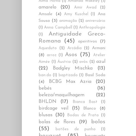
Alma Novia
(1)
Amanda Wakeley
(1)
amarelo
(20)
Amir Awad
(2)
Amsale
(4)
Ana
Amy Kuschel
(1)
Sousa
(3)
animação
(2)
aniversário
(1)
Anna Campbell
(1)
Anthropologie
Antiguidade Greco-
(1)
Romana
(45)
aperitivos
(7)
Armani
Aqueduto
(2)
Arcádia
(2)
Asos
(75)
(8)
arroz
(1)
Atelier
azul
Aimée
(1)
Áustria
(2)
avós
(2)
(22)
Badgley Mischka
(13)
Basil Soda
ban.do
(1)
baptizado
(1)
BCBG Max Azria
(20)
(4)
bebés
(16)
beleza/maquilhagem
(22)
BHLDN
(17)
Bianca Bast
(1)
birdcage veil
(15)
Blanco
(8)
blusas
(30)
Bodas de Prata
(1)
bolos
bolas de flores
(19)
(55)
botões de punho
(1)
bouquet
(85)
bouquets