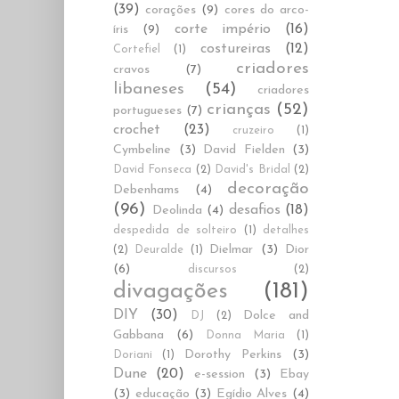
(39)
corações
(9)
cores do arco-
corte império
(16)
íris
(9)
costureiras
(12)
Cortefiel
(1)
criadores
cravos
(7)
libaneses
(54)
criadores
crianças
(52)
portugueses
(7)
crochet
(23)
cruzeiro
(1)
Cymbeline
(3)
David Fielden
(3)
David Fonseca
(2)
David's Bridal
(2)
decoração
Debenhams
(4)
(96)
desafios
(18)
Deolinda
(4)
despedida de solteiro
(1)
detalhes
Dielmar
(3)
Dior
(2)
Deuralde
(1)
(6)
discursos
(2)
divagações
(181)
DIY
(30)
Dolce and
DJ
(2)
Gabbana
(6)
Donna Maria
(1)
Dorothy Perkins
(3)
Doriani
(1)
Dune
(20)
e-session
(3)
Ebay
(3)
educação
(3)
Egídio Alves
(4)