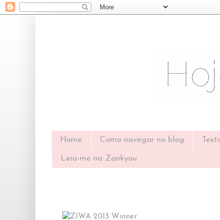
Home
Como navegar no blog
Text
Leia-me na Zankyou