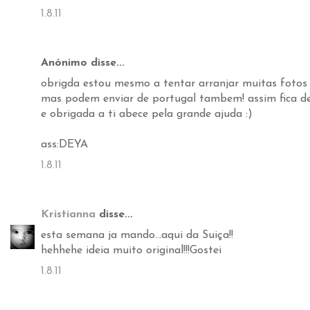
1.8.11
Anónimo disse...
obrigda estou mesmo a tentar arranjar muitas fotos 
mas podem enviar de portugal tambem! assim fica de 
e obrigada a ti abece pela grande ajuda :)
ass:DEYA
1.8.11
Kristianna
disse...
esta semana ja mando...aqui da Suiça!!
hehhehe ideia muito original!!!Gostei
1.8.11