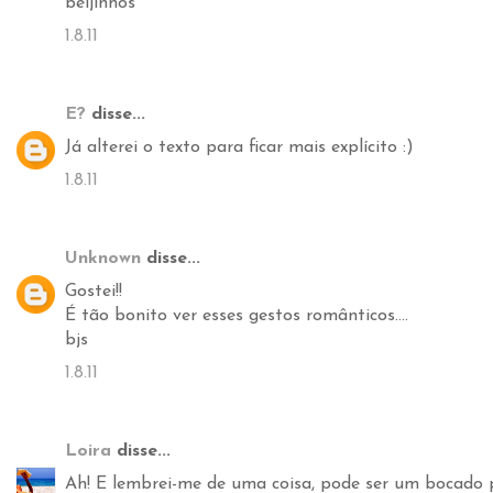
beijinhos
1.8.11
E?
disse...
Já alterei o texto para ficar mais explícito :)
1.8.11
Unknown
disse...
Gostei!!
É tão bonito ver esses gestos românticos....
bjs
1.8.11
Loira
disse...
Ah! E lembrei-me de uma coisa, pode ser um bocado p