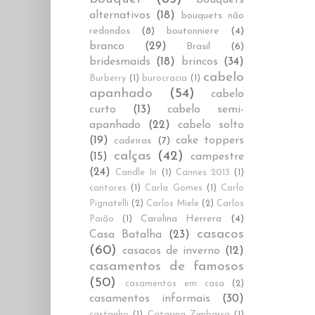
alternativos
(18)
bouquets não
redondos
(8)
boutonniere
(4)
branco
(29)
Brasil
(6)
bridesmaids
(18)
brincos
(34)
cabelo
Burberry
(1)
burocracia
(1)
apanhado
(54)
cabelo
curto
(13)
cabelo semi-
apanhado
(22)
cabelo solto
(19)
cake toppers
cadeiras
(7)
calças
(42)
(15)
campestre
(24)
Candle In
(1)
Cannes 2013
(1)
cantores
(1)
Carla Gomes
(1)
Carlo
Pignatelli
(2)
Carlos Miele
(2)
Carlos
Carolina Herrera
(4)
Paião
(1)
casacos
Casa Batalha
(23)
(60)
casacos de inverno
(12)
casamentos de famosos
(50)
casamentos em casa
(2)
casamentos informais
(30)
castanho
(1)
Catarina Zimbarra
(1)