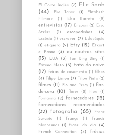
Elie Saab
El Corte Inglés
(7)
(44)
Elie Tahari
(1)
Elizabeth
Fillmore
(1)
Elsa Barreto
(2)
entrevistas
(17)
Enzoani
(2)
Ersa
escapadinhas
(4)
Atelier
(1)
escrever
(7)
Escócia
(1)
Eslováquia
Etsy
(12)
etiqueta
(9)
Etxart
(1)
eu noutros sites
e Panno
(4)
(13)
EUA
(3)
Fan Bing Bing
(1)
Fato do noivo
Fátima Neto
(3)
(17)
filhos
feiras de casamento
(1)
(4)
Filipe Limen
(7)
Filipe Pinto
(2)
filmes
(11)
flor-
Flo and Percy
(1)
de-cera
(10)
flores
(2)
Flow
(1)
fornecedores
(12)
Fornarina
(2)
fornecedores recomendados
fotografia
(65)
(32)
Franc
Sarabia
(1)
França
(1)
Francis
frase do dia
(4)
Montesinos
(1)
frésias
French Connection
(4)