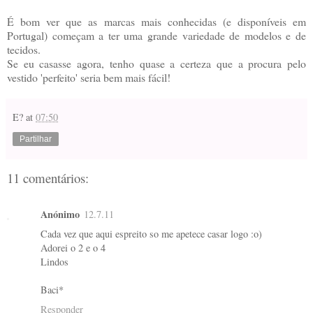
É bom ver que as marcas mais conhecidas (e disponíveis em
Portugal) começam a ter uma grande variedade de modelos e de
tecidos.
Se eu casasse agora, tenho quase a certeza que a procura pelo
vestido 'perfeito' seria bem mais fácil!
E?
at
07:50
Partilhar
11 comentários:
Anónimo
12.7.11
Cada vez que aqui espreito so me apetece casar logo :o)
Adorei o 2 e o 4
Lindos
Baci*
Responder