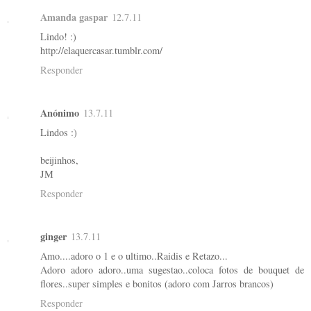
Amanda gaspar
12.7.11
Lindo! :)
http://elaquercasar.tumblr.com/
Responder
Anónimo
13.7.11
Lindos :)
beijinhos,
JM
Responder
ginger
13.7.11
Amo....adoro o 1 e o ultimo..Raidis e Retazo...
Adoro adoro adoro..uma sugestao..coloca fotos de bouquet de
flores..super simples e bonitos (adoro com Jarros brancos)
Responder