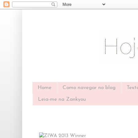
Home
Como navegar no blog
Text
Leia-me na Zankyou