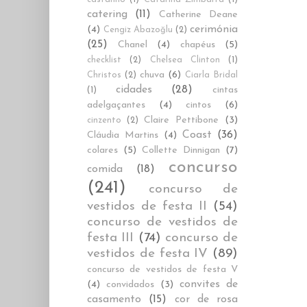
catering
(11)
Catherine Deane
cerimónia
(4)
Cengiz Abazoğlu
(2)
(25)
Chanel
(4)
chapéus
(5)
checklist
(2)
Chelsea Clinton
(1)
chuva
(6)
Christos
(2)
Ciarla Bridal
cidades
(28)
cintas
(1)
adelgaçantes
(4)
cintos
(6)
Claire Pettibone
(3)
cinzento
(2)
Coast
(36)
Cláudia Martins
(4)
colares
(5)
Collette Dinnigan
(7)
concurso
comida
(18)
(241)
concurso de
vestidos de festa II
(54)
concurso de vestidos de
festa III
(74)
concurso de
vestidos de festa IV
(89)
concurso de vestidos de festa V
convites de
(4)
convidados
(3)
casamento
(15)
cor de rosa