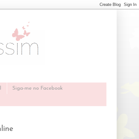
l
Siga-me no Facebook
line