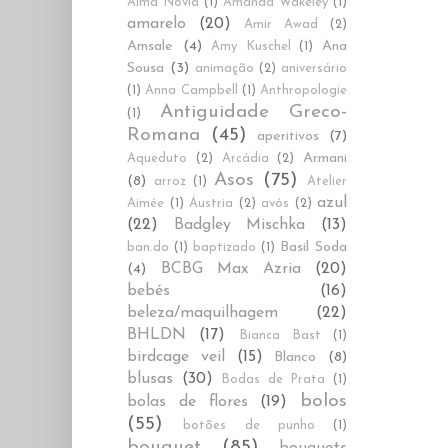
Alma Novia
(1)
Amanda Wakeley
(1)
amarelo
(20)
Amir Awad
(2)
Amsale
(4)
Ana
Amy Kuschel
(1)
Sousa
(3)
animação
(2)
aniversário
(1)
Anna Campbell
(1)
Anthropologie
Antiguidade Greco-
(1)
Romana
(45)
aperitivos
(7)
Armani
Aqueduto
(2)
Arcádia
(2)
Asos
(75)
(8)
arroz
(1)
Atelier
azul
Aimée
(1)
Áustria
(2)
avós
(2)
(22)
Badgley Mischka
(13)
Basil Soda
ban.do
(1)
baptizado
(1)
BCBG Max Azria
(20)
(4)
bebés
(16)
beleza/maquilhagem
(22)
BHLDN
(17)
Bianca Bast
(1)
birdcage veil
(15)
Blanco
(8)
blusas
(30)
Bodas de Prata
(1)
bolos
bolas de flores
(19)
(55)
botões de punho
(1)
bouquet
(85)
bouquets