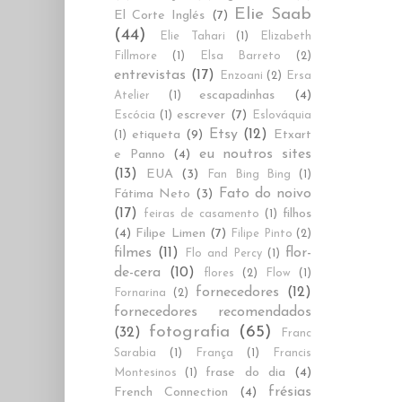
Elie Saab
El Corte Inglés
(7)
(44)
Elie Tahari
(1)
Elizabeth
Fillmore
(1)
Elsa Barreto
(2)
entrevistas
(17)
Enzoani
(2)
Ersa
escapadinhas
(4)
Atelier
(1)
escrever
(7)
Escócia
(1)
Eslováquia
Etsy
(12)
etiqueta
(9)
Etxart
(1)
eu noutros sites
e Panno
(4)
(13)
EUA
(3)
Fan Bing Bing
(1)
Fato do noivo
Fátima Neto
(3)
(17)
filhos
feiras de casamento
(1)
(4)
Filipe Limen
(7)
Filipe Pinto
(2)
filmes
(11)
flor-
Flo and Percy
(1)
de-cera
(10)
flores
(2)
Flow
(1)
fornecedores
(12)
Fornarina
(2)
fornecedores recomendados
fotografia
(65)
(32)
Franc
Sarabia
(1)
França
(1)
Francis
frase do dia
(4)
Montesinos
(1)
frésias
French Connection
(4)