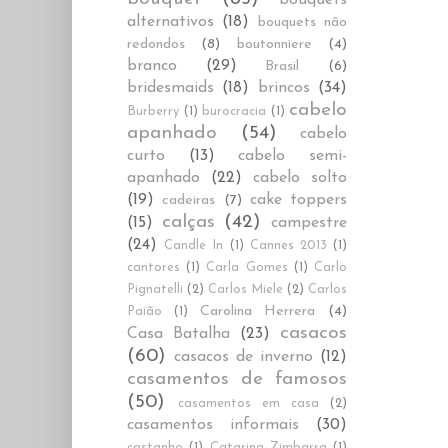
alternativos
(18)
bouquets não
redondos
(8)
boutonniere
(4)
branco
(29)
Brasil
(6)
bridesmaids
(18)
brincos
(34)
cabelo
Burberry
(1)
burocracia
(1)
apanhado
(54)
cabelo
curto
(13)
cabelo semi-
apanhado
(22)
cabelo solto
(19)
cake toppers
cadeiras
(7)
calças
(42)
(15)
campestre
(24)
Candle In
(1)
Cannes 2013
(1)
cantores
(1)
Carla Gomes
(1)
Carlo
Pignatelli
(2)
Carlos Miele
(2)
Carlos
Carolina Herrera
(4)
Paião
(1)
casacos
Casa Batalha
(23)
(60)
casacos de inverno
(12)
casamentos de famosos
(50)
casamentos em casa
(2)
casamentos informais
(30)
castanho
(1)
Catarina Zimbarra
(1)