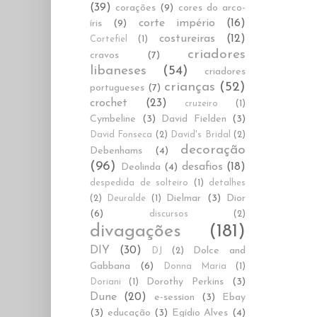
(39)
corações
(9)
cores do arco-
corte império
(16)
íris
(9)
costureiras
(12)
Cortefiel
(1)
criadores
cravos
(7)
libaneses
(54)
criadores
crianças
(52)
portugueses
(7)
crochet
(23)
cruzeiro
(1)
Cymbeline
(3)
David Fielden
(3)
David Fonseca
(2)
David's Bridal
(2)
decoração
Debenhams
(4)
(96)
desafios
(18)
Deolinda
(4)
despedida de solteiro
(1)
detalhes
Dielmar
(3)
Dior
(2)
Deuralde
(1)
(6)
discursos
(2)
divagações
(181)
DIY
(30)
Dolce and
DJ
(2)
Gabbana
(6)
Donna Maria
(1)
Dorothy Perkins
(3)
Doriani
(1)
Dune
(20)
e-session
(3)
Ebay
(3)
educação
(3)
Egídio Alves
(4)