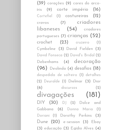
(39)
corações
(9)
cores do arco-
corte império
(16)
íris
(9)
costureiras
(12)
Cortefiel
(1)
criadores
cravos
(7)
libaneses
(54)
criadores
crianças
(52)
portugueses
(7)
crochet
(23)
cruzeiro
(1)
Cymbeline
(3)
David Fielden
(3)
David Fonseca
(2)
David's Bridal
(2)
decoração
Debenhams
(4)
(96)
desafios
(18)
Deolinda
(4)
despedida de solteiro
(1)
detalhes
Dielmar
(3)
Dior
(2)
Deuralde
(1)
(6)
discursos
(2)
divagações
(181)
DIY
(30)
Dolce and
DJ
(2)
Gabbana
(6)
Donna Maria
(1)
Dorothy Perkins
(3)
Doriani
(1)
Dune
(20)
e-session
(3)
Ebay
(3)
educação
(3)
Egídio Alves
(4)