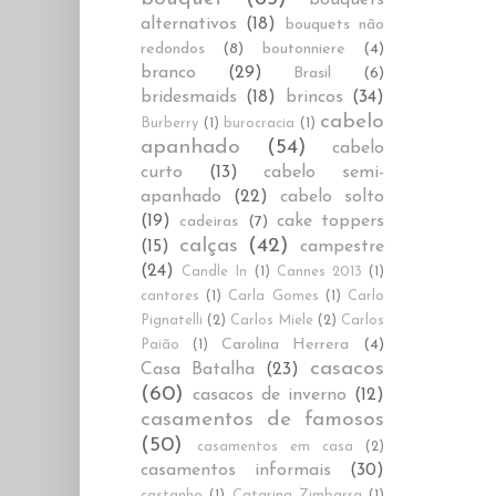
alternativos
(18)
bouquets não
redondos
(8)
boutonniere
(4)
branco
(29)
Brasil
(6)
bridesmaids
(18)
brincos
(34)
cabelo
Burberry
(1)
burocracia
(1)
apanhado
(54)
cabelo
curto
(13)
cabelo semi-
apanhado
(22)
cabelo solto
(19)
cake toppers
cadeiras
(7)
calças
(42)
(15)
campestre
(24)
Candle In
(1)
Cannes 2013
(1)
cantores
(1)
Carla Gomes
(1)
Carlo
Pignatelli
(2)
Carlos Miele
(2)
Carlos
Carolina Herrera
(4)
Paião
(1)
casacos
Casa Batalha
(23)
(60)
casacos de inverno
(12)
casamentos de famosos
(50)
casamentos em casa
(2)
casamentos informais
(30)
castanho
(1)
Catarina Zimbarra
(1)