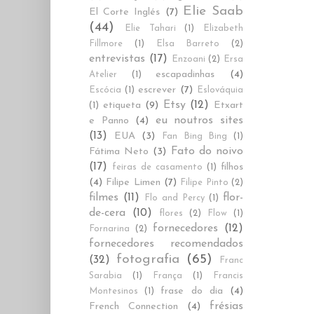
Elie Saab
El Corte Inglés
(7)
(44)
Elie Tahari
(1)
Elizabeth
Fillmore
(1)
Elsa Barreto
(2)
entrevistas
(17)
Enzoani
(2)
Ersa
escapadinhas
(4)
Atelier
(1)
escrever
(7)
Escócia
(1)
Eslováquia
Etsy
(12)
etiqueta
(9)
Etxart
(1)
eu noutros sites
e Panno
(4)
(13)
EUA
(3)
Fan Bing Bing
(1)
Fato do noivo
Fátima Neto
(3)
(17)
filhos
feiras de casamento
(1)
(4)
Filipe Limen
(7)
Filipe Pinto
(2)
filmes
(11)
flor-
Flo and Percy
(1)
de-cera
(10)
flores
(2)
Flow
(1)
fornecedores
(12)
Fornarina
(2)
fornecedores recomendados
fotografia
(65)
(32)
Franc
Sarabia
(1)
França
(1)
Francis
frase do dia
(4)
Montesinos
(1)
frésias
French Connection
(4)