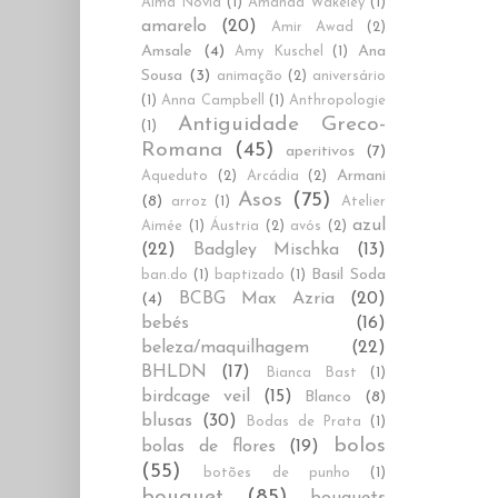
Alma Novia
(1)
Amanda Wakeley
(1)
amarelo
(20)
Amir Awad
(2)
Amsale
(4)
Ana
Amy Kuschel
(1)
Sousa
(3)
animação
(2)
aniversário
(1)
Anna Campbell
(1)
Anthropologie
Antiguidade Greco-
(1)
Romana
(45)
aperitivos
(7)
Armani
Aqueduto
(2)
Arcádia
(2)
Asos
(75)
(8)
arroz
(1)
Atelier
azul
Aimée
(1)
Áustria
(2)
avós
(2)
(22)
Badgley Mischka
(13)
Basil Soda
ban.do
(1)
baptizado
(1)
BCBG Max Azria
(20)
(4)
bebés
(16)
beleza/maquilhagem
(22)
BHLDN
(17)
Bianca Bast
(1)
birdcage veil
(15)
Blanco
(8)
blusas
(30)
Bodas de Prata
(1)
bolos
bolas de flores
(19)
(55)
botões de punho
(1)
bouquet
(85)
bouquets