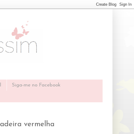
l
Siga-me no Facebook
sadeira vermelha