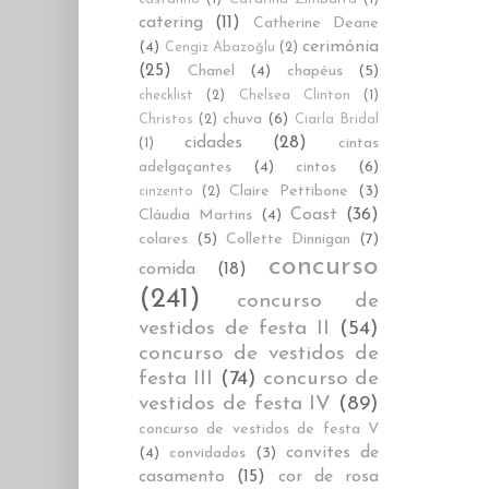
catering
(11)
Catherine Deane
cerimónia
(4)
Cengiz Abazoğlu
(2)
(25)
Chanel
(4)
chapéus
(5)
checklist
(2)
Chelsea Clinton
(1)
chuva
(6)
Christos
(2)
Ciarla Bridal
cidades
(28)
cintas
(1)
adelgaçantes
(4)
cintos
(6)
Claire Pettibone
(3)
cinzento
(2)
Coast
(36)
Cláudia Martins
(4)
colares
(5)
Collette Dinnigan
(7)
concurso
comida
(18)
(241)
concurso de
vestidos de festa II
(54)
concurso de vestidos de
festa III
(74)
concurso de
vestidos de festa IV
(89)
concurso de vestidos de festa V
convites de
(4)
convidados
(3)
casamento
(15)
cor de rosa