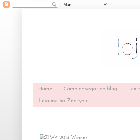
Home
Como navegar no blog
Text
Leia-me na Zankyou